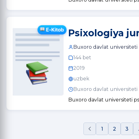
Psixologiya jur
Buxoro davlat universiteti
144 bet
2019
uzbek
Buxoro davlat universiteti
Buxoro davlat universiteti ps
1
2
3
.