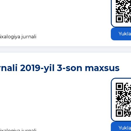
Yukla
ixalogiya jurnali
rnali 2019-yil 3-son maxsus
Yukla
ixalogiya jurnali