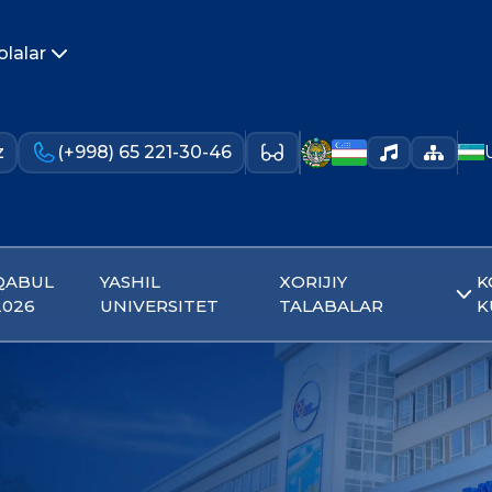
olalar
z
(+998) 65 221-30-46
QABUL
YASHIL
XORIJIY
K
2026
UNIVERSITET
TALABALAR
K