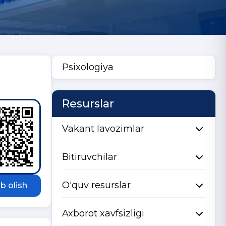
Psixologiya
Resurslar
Vakant lavozimlar
Bitiruvchilar
O'quv resurslar
b olish
Axborot xavfsizligi