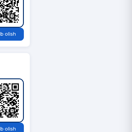
b olish
b olish