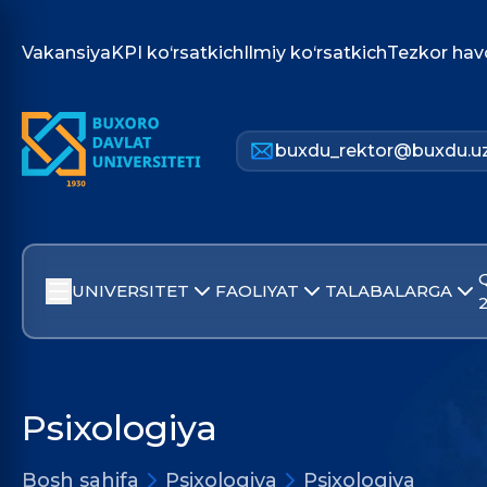
Vakansiya
KPI ko‘rsatkich
Ilmiy ko‘rsatkich
Tezkor hav
buxdu_rektor@buxdu.u
UNIVERSITET
FAOLIYAT
TALABALARGA
Psixologiya
Bosh sahifa
Psixologiya
Psixologiya