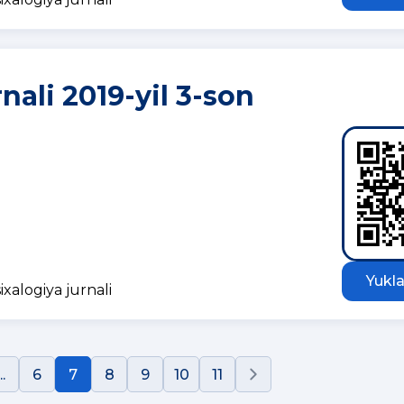
nali 2019-yil 3-son
Yukla
ixalogiya jurnali
..
6
7
8
9
10
11