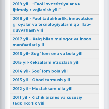
2019 yil - “Faol investitsiyalar va
ijtimoiy rivojlanish yili”
2018 yil - Faol tadbirkorlik, innovatsion
g`oyalar va texnologiyalarni qo`llab-
quvvatlash yili
2017 yil – Xalq bilan muloqot va inson
manfaatlari yili
2016 yil- Sog`lom ona va bola yili
2015 yil-Keksalarni e’zozlash yili
2014 yil- Sog`lom bola yili
2013 yil - Obod turmush yili
2012 yil - Mustahkam oila yili
2011 yil - Kichik biznes va xususiy
tadbirkorlik yili