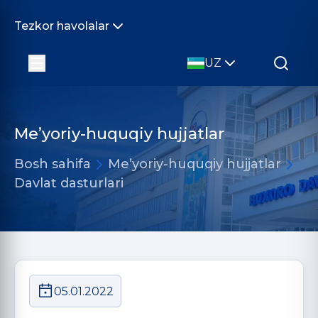
Tezkor havolalar
UZ
Me’yoriy-huquqiy hujjatlar
Bosh sahifa
Me’yoriy-huquqiy hujjatlar
Davlat dasturlari
05.01.2022