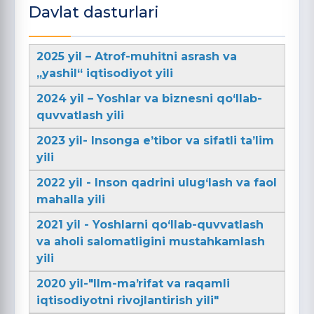
Davlat dasturlari
2025 yil – Atrof-muhitni asrash va
„yashil“ iqtisodiyot yili
2024 yil – Yoshlar va biznesni qo‘llab-
quvvatlash yili
2023 yil- Insonga e’tibor va sifatli ta’lim
yili
2022 yil - Inson qadrini ulug‘lash va faol
mahalla yili
2021 yil - Yoshlarni qo‘llab-quvvatlash
va aholi salomatligini mustahkamlash
yili
2020 yil-"Ilm-maʼrifat va raqamli
iqtisodiyotni rivojlantirish yili"