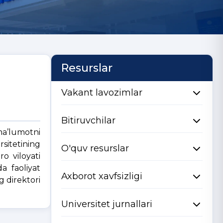
Resurslar
Vakant lavozimlar
Bitiruvchilar
ma’lumotni
sitetining
O'quv resurslar
ro viloyati
a faoliyat
Axborot xavfsizligi
 direktori
Universitet jurnallari