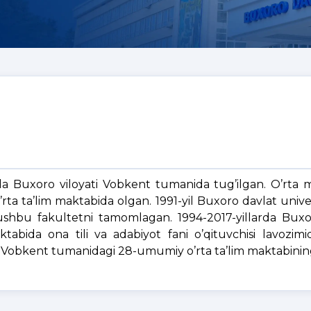
unda Buxoro viloyati Vobkent tumanida tug’ilgan. O’rta 
a ta’lim maktabida olgan. 1991-yil Buxoro davlat univer
lda ushbu fakultetni tamomlagan. 1994-2017-yillarda Buxo
bida ona tili va adabiyot fani o’qituvchisi lavozimid
i Vobkent tumanidagi 28-umumiy o’rta ta’lim maktabining