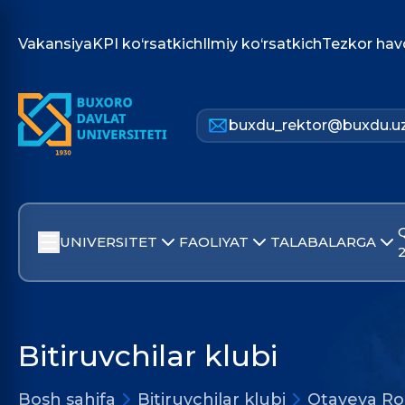
Vakansiya
KPI ko‘rsatkich
Ilmiy ko‘rsatkich
Tezkor hav
buxdu_rektor@buxdu.u
UNIVERSITET
FAOLIYAT
TALABALARGA
Bitiruvchilar klubi
Bosh sahifa
Bitiruvchilar klubi
Otayeva Ro