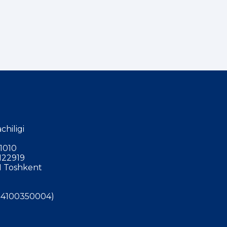
chiligi
1010
122919
 Toshkent
4100350004)