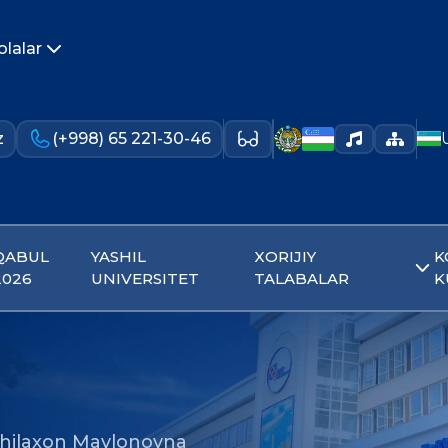
olalar
z
(+998) 65 221-30-46
QABUL
YASHIL
XORIJIY
K
2026
UNIVERSITET
TALABALAR
K
hilaxon Mavlonovna