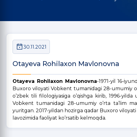
30.11.2021
Otayeva Rohilaxon Mavlonovna
Otayeva Rohilaxon Mavlonovna
-1971-yil 16-iy
Buxoro viloyati Vobkent tumanidagi 28-umumiy o’rt
o’zbek tili filologiyasiga o’qishga kirib, 1996-yi
Vobkent tumanidagi 28-umumiy o’rta ta’lim makta
yuritgan. 2017-yildan hozirga qadar Buxoro viloyat
lavozimida faoliyat ko’rsatib kelmoqda.