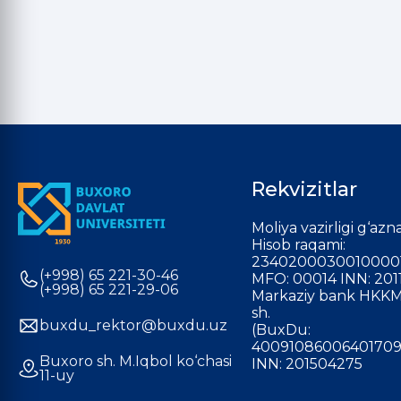
Rekvizitlar
Moliya vazirligi g‘azna
Hisob raqami:
2340200030010000
(+998) 65 221-30-46
MFO: 00014 INN: 201
(+998) 65 221-29-06
Markaziy bank HKKM
sh.
buxdu_rektor@buxdu.uz
(BuxDu:
40091086006401709
Buxoro sh. M.Iqbol ko‘chasi
INN: 201504275
11-uy