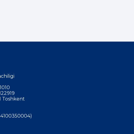
chiligi
1010
122919
 Toshkent
4100350004)