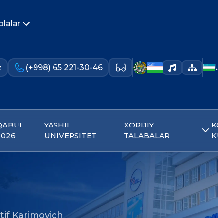
olalar
z
(+998) 65 221-30-46
QABUL
YASHIL
XORIJIY
K
2026
UNIVERSITET
TALABALAR
K
tif Karimovich