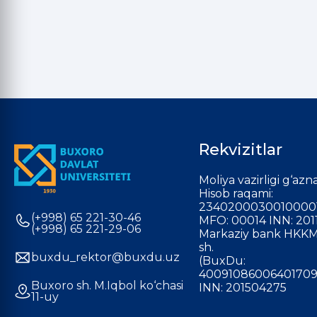
Rekvizitlar
Moliya vazirligi g‘azna
Hisob raqami:
2340200030010000
(+998) 65 221-30-46
MFO: 00014 INN: 201
(+998) 65 221-29-06
Markaziy bank HKKM
sh.
buxdu_rektor@buxdu.uz
(BuxDu:
40091086006401709
Buxoro sh. M.Iqbol ko‘chasi
INN: 201504275
11-uy