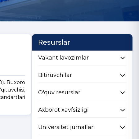
Resurslar
Vakant lavozimlar
Bitiruvchilar
0). Buxoro
ituvchisi,
O'quv resurslar
tandartlari
Axborot xavfsizligi
Universitet jurnallari