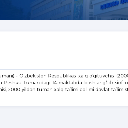
mani) - O‘zbekiston Respublikasi xalq o‘qituvchisi (200
an Peshku tumanidagi 14-maktabda boshlang‘ich sinf o‘q
chisi, 2000 yildan tuman xalq ta’limi bo‘limi davlat ta’lim s