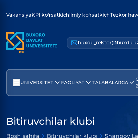
Vakansiya
KPI ko‘rsatkich
Ilmiy ko‘rsatkich
Tezkor hav
buxdu_rektor@buxdu.u
UNIVERSITET
FAOLIYAT
TALABALARGA
Bitiruvchilar klubi
Bosh sahifa
Bitiruvchilar klubi
Sharipov La