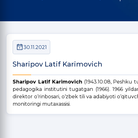
30.11.2021
Sharipov Latif Karimovich
Sharipov Latif Karimovich
(1943.10.08, Peshku tu
pedagogika institutini tugatgan (1966). 1966 yild
direktor o‘rinbosari, o‘zbek tili va adabiyoti o‘qituv
monitoringi mutaxassisi.