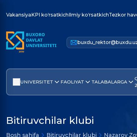
Vakansiya
KPI ko‘rsatkich
Ilmiy ko‘rsatkich
Tezkor hav
buxdu_rektor@buxdu.u
UNIVERSITET
FAOLIYAT
TALABALARGA
Bitiruvchilar klubi
Bosh sahifa
Bitiruvchilar klubi
Nazarov Zo