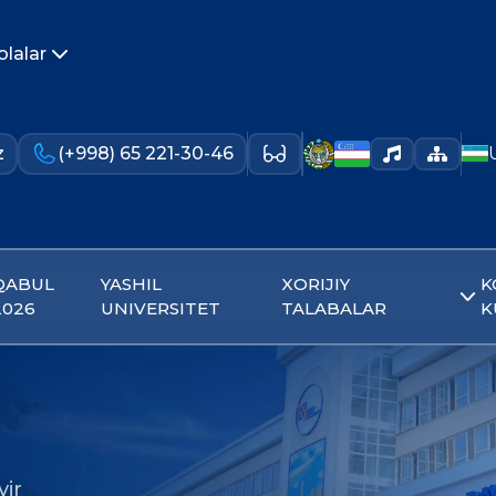
olalar
z
(+998) 65 221-30-46
QABUL
YASHIL
XORIJIY
K
2026
UNIVERSITET
TALABALAR
K
yir