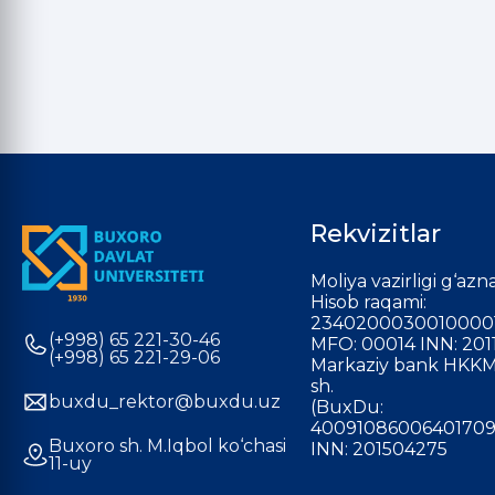
Rekvizitlar
Moliya vazirligi g‘azna
Hisob raqami:
2340200030010000
(+998) 65 221-30-46
MFO: 00014 INN: 201
(+998) 65 221-29-06
Markaziy bank HKKM
sh.
buxdu_rektor@buxdu.uz
(BuxDu:
40091086006401709
Buxoro sh. M.Iqbol ko‘chasi
INN: 201504275
11-uy