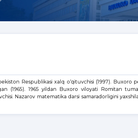
bekiston Respublikasi xalq o‘qituvchisi (1997). Buxoro 
atgan (1965). 1965 yildan Buxoro viloyati Romitan tuma
hisi. Nazarov matematika darsi samaradorligini yaxshila