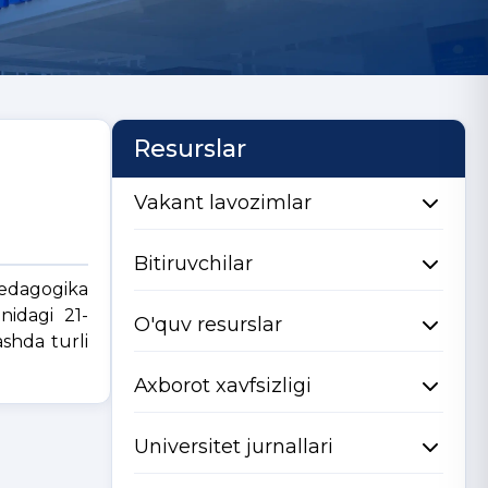
Resurslar
Vakant lavozimlar
Bitiruvchilar
pedagogika
nidagi 21-
O'quv resurslar
shda turli
Axborot xavfsizligi
Universitet jurnallari