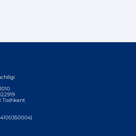
chiligi
1010
122919
 Toshkent
4100350004)