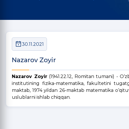
30.11.2021
Nazarov Zoyir
Nazarov Zoyir
(1941.22.12, Romitan tumani) - O‘z
institutining fizika-matematika, fakultetini tug
maktab, 1974 yildan 26-maktab matematika o‘qituvc
uslublarni ishlab chiqqan.