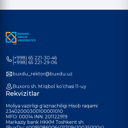
(+998) 65 221-30-46
(+998) 65 221-29-06
buxdu_rektor@buxdu.uz
Buxoro sh. M.Iqbol ko‘chasi 11-uy
Rekvizitlar
Moliya vazirligi g‘aznachiligi Hisob raqami:
23402000300100001010
MFO: 00014 INN: 201122919
Markaziy bank HKKM Toshkent sh.
(BuxDu: 400910860064017094100350004)