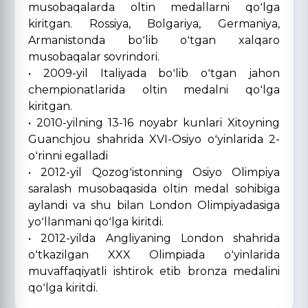
musobaqalarda oltin medallarni qoʻlga
kiritgan. Rossiya, Bolgariya, Germaniya,
Armanistonda boʻlib oʻtgan xalqaro
musobaqalar sovrindori.
• 2009-yil Italiyada boʻlib oʻtgan jahon
chempionatlarida oltin medalni qoʻlga
kiritgan.
• 2010-yilning 13-16 noyabr kunlari Xitoyning
Guanchjou shahrida XVI-Osiyo oʻyinlarida 2-
oʻrinni egalladi
• 2012-yil Qozogʻistonning Osiyo Olimpiya
saralash musobaqasida oltin medal sohibiga
aylandi va shu bilan London Olimpiyadasiga
yoʻllanmani qoʻlga kiritdi.
• 2012-yilda Angliyaning London shahrida
oʻtkazilgan XXX Olimpiada oʻyinlarida
muvaffaqiyatli ishtirok etib bronza medalini
qoʻlga kiritdi.