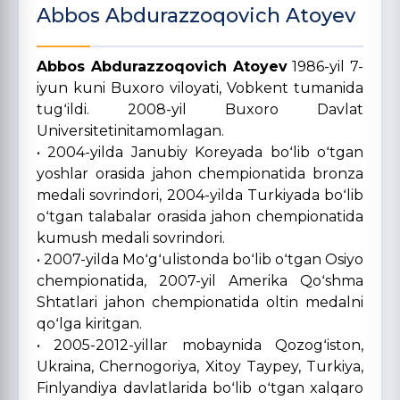
Abbos Abdurazzoqovich Atoyev
Abbos Abdurazzoqovich Atoyev
1986-yil 7-
iyun kuni Buxoro viloyati, Vobkent tumanida
tugʻildi. 2008-yil Buxoro Davlat
Universitetinitamomlagan.
• 2004-yilda Janubiy Koreyada boʻlib oʻtgan
yoshlar orasida jahon chempionatida bronza
medali sovrindori, 2004-yilda Turkiyada boʻlib
oʻtgan talabalar orasida jahon chempionatida
kumush medali sovrindori.
• 2007-yilda Moʻgʻulistonda boʻlib oʻtgan Osiyo
chempionatida, 2007-yil Amerika Qoʻshma
Shtatlari jahon chempionatida oltin medalni
qoʻlga kiritgan.
• 2005-2012-yillar mobaynida Qozogʻiston,
Ukraina, Chernogoriya, Xitoy Taypey, Turkiya,
Finlyandiya davlatlarida boʻlib oʻtgan xalqaro