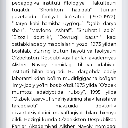
pedagogika instituti filologiya fakultetini
tugatdi. “Shofirkon haqiqati” tuman
gazetasida faoliyat ko’rsatdi (1970-1972).
“Daryo kabi hamisha uyg’oq...”, “Qalbi daryo
shoir”, “Mavlono Ashraf”, “Shuhratli adib”,
“E’zozli do’stlik”, “Dovruqli baxshi” kabi
dstlabki adabiy maqolalarini yozdi. 1973 yildan
boshlab, o’zining butun hayoti va faoliyatini
O’zbekiston Respublikasi Fanlar akademiyasi
Alisher Navoiy nomidagi Til va adabiyot
instituti bilan bog’ladi. Bu dargohda oddiy
laborantlikdan bo’lim mudirligigacha bo’lgan
ilmiy-ijodiy yo’lni bosib o’tdi. 1975 yilda “O’zbek
mumtoz adabiyotida ruboiy”, 1995 yilda
“O’zbek tasavvuf she’riyatining shakllanishi va
taraqqiyoti” mavzuida doktorlik
dissertatsiyalarini muvaffaqiyat bilan himoya
qildi. Hozirgi kunda O’zbekiston Respublikasi
Fanlar Akademiyasi Alisher Navoiy nomidagi