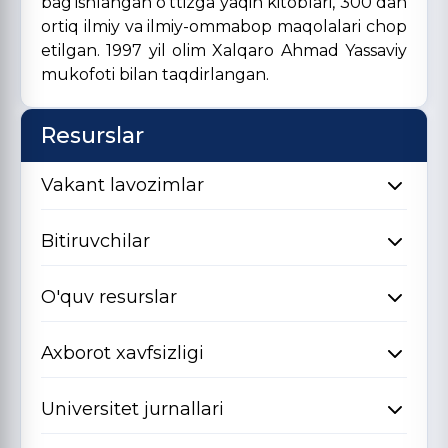
bag’ishlangan o’ttizga yaqin kitoblari, 300 dan
ortiq ilmiy va ilmiy-ommabop maqolalari chop
etilgan. 1997 yil olim Xalqaro Ahmad Yassaviy
mukofoti bilan taqdirlangan.
Resurslar
Vakant lavozimlar
Bitiruvchilar
O'quv resurslar
Axborot xavfsizligi
Universitet jurnallari