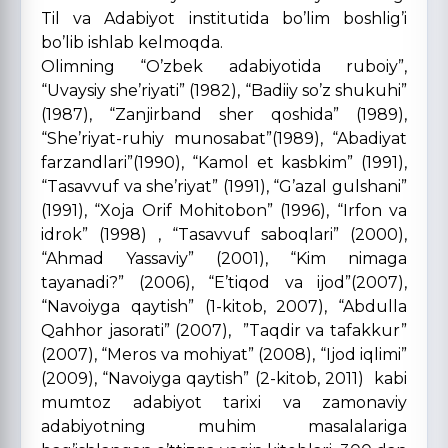
Til va Adabiyot institutida bo’lim boshlig’i
bo’lib ishlab kelmoqda.
Olimning “O’zbek adabiyotida ruboiy”,
“Uvaysiy she’riyati” (1982), “Badiiy so’z shukuhi”
(1987), “Zanjirband sher qoshida” (1989),
“She’riyat-ruhiy munosabat”(1989), “Abadiyat
farzandlari”(1990), “Kamol et kasbkim” (1991),
“Tasavvuf va she’riyat” (1991), “G’azal gulshani”
(1991), “Xoja Orif Mohitobon” (1996), “Irfon va
idrok” (1998) , “Tasavvuf saboqlari” (2000),
“Ahmad Yassaviy” (2001), “Kim nimaga
tayanadi?” (2006), “E’tiqod va ijod”(2007),
“Navoiyga qaytish” (1-kitob, 2007), “Abdulla
Qahhor jasorati” (2007), ”Taqdir va tafakkur”
(2007), “Meros va mohiyat” (2008), “Ijod iqlimi”
(2009), “Navoiyga qaytish” (2-kitob, 2011) kabi
mumtoz adabiyot tarixi va zamonaviy
adabiyotning muhim masalalariga