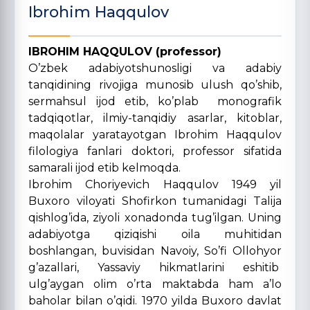
Ibrohim Haqqulov
IBROHIM HAQQULOV (professor)
O’zbek adabiyotshunosligi va adabiy
tanqidining rivojiga munosib ulush qo’shib,
sermahsul ijod etib, ko’plab monografik
tadqiqotlar, ilmiy-tanqidiy asarlar, kitoblar,
maqolalar yaratayotgan Ibrohim Haqqulov
filologiya fanlari doktori, professor sifatida
samarali ijod etib kelmoqda.
Ibrohim Choriyevich Haqqulov 1949 yil
Buxoro viloyati Shofirkon tumanidagi Talija
qishlog’ida, ziyoli xonadonda tug’ilgan. Uning
adabiyotga qiziqishi oila muhitidan
boshlangan, buvisidan Navoiy, So’fi Ollohyor
g’azallari, Yassaviy hikmatlarini eshitib
ulg’aygan olim o’rta maktabda ham a’lo
baholar bilan o’qidi. 1970 yilda Buxoro davlat