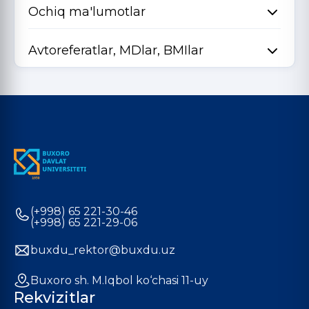
Ochiq ma'lumotlar
Avtoreferatlar, MDlar, BMIlar
(+998) 65 221-30-46
(+998) 65 221-29-06
buxdu_rektor@buxdu.uz
Buxoro sh. M.Iqbol ko‘chasi 11-uy
Rekvizitlar