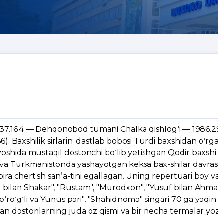
1937.16.4 — Dehqonobod tumani Chalka qishlogʻi — 1986.2
). Baxshilik sirlarini dastlab bobosi Turdi baxshidan oʻrg
 yoshida mustaqil dostonchi boʻlib yetishgan Qodir baxshi
 va Turkmanistonda yashayotgan keksa bax-shilar davrasid
bira chertish sanʼa-tini egallagan. Uning repertuari boy v
in bilan Shakar", "Rustam", "Murodxon", "Yusuf bilan Ahma
"Goʻroʻgʻli va Yunus pari", "Shahidnoma" singari 70 ga yaqin
gan dostonlarning juda oz qismi va bir necha termalar yo