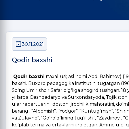
30.11.2021
Qodir baxshi
Qodir baxshi
(taxallusi; asl nomi Abdi Rahimov) (
baxshi. Buxoro pedagogika institutini tugatgan (1966
Soʻng Umir shoir Safar oʻgʻliga shogird tushgan. 18
yillarda Qashqadaryo va Surxondaryoda, Tojikiston
ular repertuarini, doston ijrochilik mahoratini, doʻm
barang . "Alpomish", "Yodgor", "Kuntugʻmish", "Shir
va Zulayho", "Goʻroʻgʻlining tugʻilishi", "Zaydinoy", 
koʻplab terma va ertaklarni ijro etgan. Ammo u bil