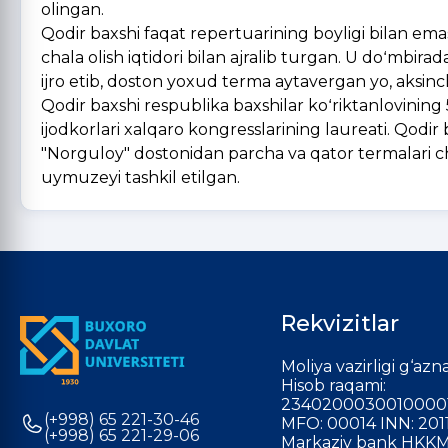
olingan.
Qodir baxshi faqat repertuarining boyligi bilan emas,
chala olish iqtidori bilan ajralib turgan. U doʻmbirad
ijro etib, doston yoxud terma aytavergan yo, aksinc
Qodir baxshi respublika baxshilar koʻriktanlovining 5
ijodkorlari xalqaro kongresslarining laureati. Qodir
"Norguloy" dostonidan parcha va qator termalari 
uymuzeyi tashkil etilgan.
Rekvizitlar
Moliya vazirligi g‘azna
Hisob raqami:
2340200030010000
(+998) 65 221-30-46
MFO: 00014 INN: 201
(+998) 65 221-29-06
Markaziy bank HKKM