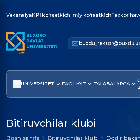
Vakansiya
KPI ko‘rsatkich
Ilmiy ko‘rsatkich
Tezkor hav
buxdu_rektor@buxdu.u
UNIVERSITET
FAOLIYAT
TALABALARGA
Bitiruvchilar klubi
Bosh sahifa
Bitiruvchilar klubi
Qodir baxsh