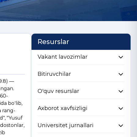
Resurslar
Vakant lavozimlar
Bitiruvchilar
9.8) —
angan.
O'quv resurslar
 60-
a boʻlib,
Axborot xavfsizligi
a rang-
d", "Yusuf
Universitet jurnallari
 dostonlar,
zib