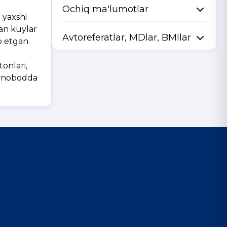
Ochiq ma'lumotlar
 yaxshi
lan kuylar
Avtoreferatlar, MDlar, BMIlar
o etgan.
q
onlari,
qonobodda