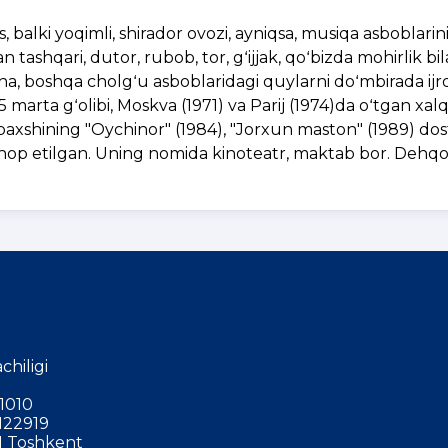
 balki yoqimli, shirador ovozi, ayniqsa, musiqa asboblarini
an tashqari, dutor, rubob, tor, gʻijjak, qoʻbizda mohirlik bi
ha, boshqa cholgʻu asboblaridagi quylarni doʻmbirada ijr
 marta gʻolibi, Moskva (1971) va Parij (1974)da oʻtgan xal
 baxshining "Oychinor" (1984), "Jorxun maston" (1989) dost
chop etilgan. Uning nomida kinoteatr, maktab bor. Deh
chiligi
1010
122919
 Toshkent