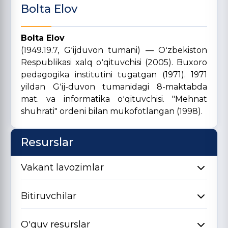
Bolta Elov
Bolta Elov
(1949.19.7, Gʻijduvon tumani) — Oʻzbekiston
Respublikasi xalq oʻqituvchisi (2005). Buxoro
pedagogika institutini tugatgan (1971). 1971
yildan Gʻij-duvon tumanidagi 8-maktabda
mat. va informatika oʻqituvchisi. "Mehnat
shuhrati" ordeni bilan mukofotlangan (1998).
Resurslar
Vakant lavozimlar
Bitiruvchilar
O'quv resurslar