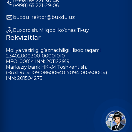
(+998) 65 221-30-46
(+998) 65 221-29-06
buxdu_rektor@buxdu.uz
Buxoro sh. M.Iqbol ko‘chasi 11-uy
Rekvizitlar
Moliya vazirligi g‘aznachiligi Hisob raqami:
23402000300100001010
MFO: 00014 INN: 201122919
Markaziy bank HKKM Toshkent sh.
(BuxDu: 400910860064017094100350004)
INN: 201504275