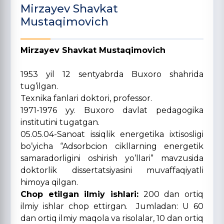
Mirzayev Shavkat
Mustaqimovich
Mirzayev Shavkat Mustaqimovich
1953 yil 12 sentyabrda Buxoro shahrida
tug’ilgan.
Texnika fanlari doktori, professor.
1971-1976 yy. Buxoro davlat pedagogika
institutini tugatgan.
05.05.04-Sanoat issiqlik energetika ixtisosligi
bo’yicha “Adsorbcion cikllarning energetik
samaradorligini oshirish yo’llari” mavzusida
doktorlik dissertatsiyasini muvaffaqiyatli
himoya qilgan.
Chop etilgan ilmiy ishlari:
200 dan ortiq
ilmiy ishlar chop ettirgan. Jumladan: U 60
dan ortiq ilmiy maqola va risolalar, 10 dan ortiq