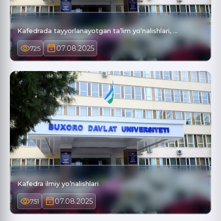
Kafedrada tayyorlanayotgan ta’lim yo‘nalishlari, …
07.08.2025
725
Kafedra ilmiy yo’nalishlari
07.08.2025
751