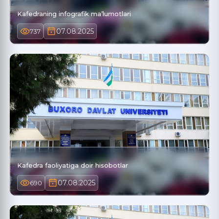
Kafedraning infografik ma’lumotlari
07.08.2025
737
Kafedra faoliyatiga doir hisobotlar
07.08.2025
690