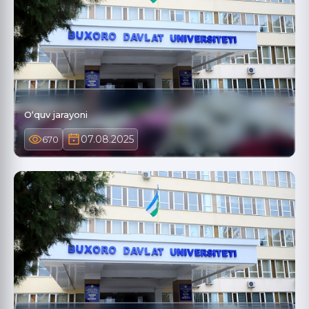
O‘quv jarayoni
07.08.2025
670