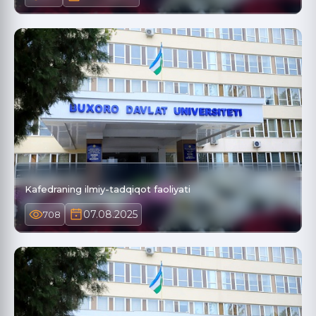
Kafedraning ilmiy-tadqiqot faoliyati
07.08.2025
708