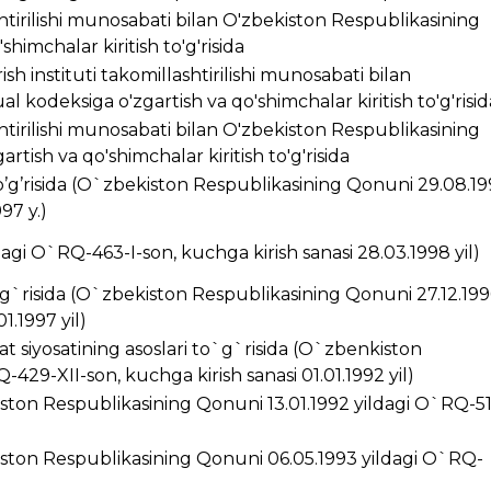
ashtirilishi munosabati bilan O'zbekiston Respublikasining
himchalar kiritish to'g'risida
ish instituti takomillashtirilishi munosabati bilan
 kodeksiga o'zgartish va qo'shimchalar kiritish to'g'risid
ashtirilishi munosabati bilan O'zbekiston Respublikasining
rtish va qo'shimchalar kiritish to'g'risida
’g’risida (O`zbekiston Respublikasining Qonuni 29.08.1
97 y.)
ldagi O`RQ-463-I-son, kuchga kirish sanasi 28.03.1998 yil)
g`risida (O`zbekiston Respublikasining Qonuni 27.12.199
1.1997 yil)
t siyosatining asoslari to`g`risida (O`zbenkiston
429-XII-son, kuchga kirish sanasi 01.01.1992 yil)
kiston Respublikasining Qonuni 13.01.1992 yildagi O`RQ-5
ston Respublikasining Qonuni 06.05.1993 yildagi O`RQ-