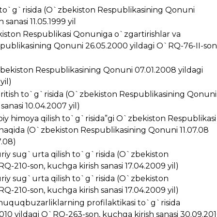
i to`g`risida (O`zbekiston Respublikasining Qonuni
sanasi 11.05.1999 yil
kiston Respublikasi Qonuniga o`zgartirishlar va
spublikasining Qonuni 26.05.2000 yildagi O`RQ-76-II-son
zbekiston Respublikasining Qonuni 07.01.2008 yildagi
yil)
kiritish to`g`risida (O`zbekiston Respublikasining Qonuni
anasi 10.04.2007 yil)
iy himoya qilish to`g`risida”gi O`zbekiston Respublikasi
 haqida (O`zbekiston Respublikasining Qonuni 11.07.08
7.08)
riy sug`urta qilish to`g`risida (O`zbekiston
Q-210-son, kuchga kirish sanasi 17.04.2009 yil)
riy sug`urta qilish to`g`risida (O`zbekiston
Q-210-son, kuchga kirish sanasi 17.04.2009 yil)
huquqbuzarliklarning profilaktikasi to`g`risida
10 yildagi O`RQ-263-son, kuchga kirish sanasi 30.09.20