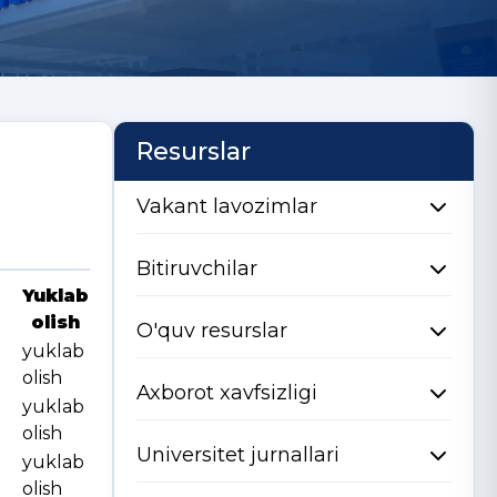
Resurslar
Vakant lavozimlar
Bitiruvchilar
Yuklab
olish
O'quv resurslar
yuklab
olish
Axborot xavfsizligi
yuklab
olish
Universitet jurnallari
yuklab
olish