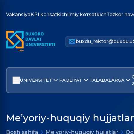
Vakansiya
KPI ko‘rsatkich
Ilmiy ko‘rsatkich
Tezkor hav
buxdu_rektor@buxdu.u
UNIVERSITET
FAOLIYAT
TALABALARGA
Me’yoriy-huquqiy hujjatlar
Bosh sahifa
Me’yoriy-huquqiy hujjatlar
Qo