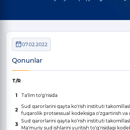
07.02.2022
Qonunlar
T/R
1
Ta'lim to'g'risida
Sud qarorlarini qayta ko'rish instituti takomill
2
fuqarolik protsessual kodeksiga o'zgartirish va qo
Sud qarorlarini qayta ko'rish instituti takomill
3
Ma'muriy sud ishlarini yuritish to'g'risidagi kode