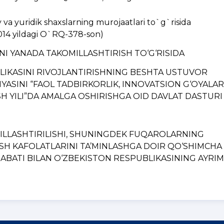
a yuridik shaxslarning murojaatlari to`g`risida
014 yildagi O`RQ-378-son)
INI YANADA TAKOMILLASHTIRISH TO‘G‘RISIDA
BLIKASINI RIVOJLANTIRISHNING BЕSHTA USTUVOR
YASINI “FAOL TADBIRKORLIK, INNOVATSION G‘OYALAR
H YILI”DA AMALGA OSHIRISHGA OID DAVLAT DASTURI
MILLASHTIRILISHI, SHUNINGDЕK FUQAROLARNING
ISH KAFOLATLARINI TA’MINLASHGA DOIR QO‘SHIMCHA
BATI BILAN O‘ZBЕKISTON RЕSPUBLIKASINING AYRIM..