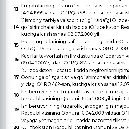
Fuqarolarning o`zini o`zi boshqarish organlar
13
14.04.1999 yildagi O`RQ-758-I-son, kuchga kirish 
“Jismoniy tarbiya va sport to`g`risida”gi O`zbe
14
qo`shimchalar kiritish haqida (O`zbekiston Re
kuchga kirish sanasi 02.07.2000 yil)
Bola huquqlarining kafolatlari to`g`risida (O`
15
O`RQ-139-son, kuchga kirish sanasi 08.01.2008 
Kadrlar tayyorlash milliy dasturiga o`zgartish 
16
09.04.2007 yildagi O`RQ-87-son, kuchga kirish s
“O`zbekiston Respublikasida nogironlarni ijtimo
17
Qonuniga o`zgartish va qo`shimchalar kiritish
yildagi O`RQ-162-son, kuchga kirish sanasi 12.0
Ish beruvchining fuqarolik javobgarligini majbu
18
Respublikasining Qonuni 16.04.2009 yildagi O`R
Ish beruvchining fuqarolik javobgarligini majbu
19
Respublikasining Qonuni 16.04.2009 yildagi O`R
Voyaga yetmaganlar o`rtasida nazoratsizlik va 
20
(O`zbekiston Respublikasining Qonuni 29.09.20