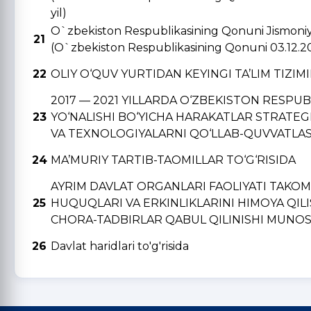
yil)
O`zbekiston Respublikasining Qonuni Jismoniy v
21
(O`zbekiston Respublikasining Qonuni 03.12.2
22
OLIY O‘QUV YURTIDAN KЕYINGI TA’LIM TIZIM
2017 — 2021 YILLARDA O‘ZBЕKISTON RЕSPU
23
YO‘NALISHI BO‘YICHA HARAKATLAR STRATЕGI
VA TЕXNOLOGIYALARNI QO‘LLAB-QUVVATLAS
24
MA’MURIY TARTIB-TAOMILLAR TO‘G‘RISIDA
AYRIM DAVLAT ORGANLARI FAOLIYATI TAKO
25
HUQUQLARI VA ERKINLIKLARINI HIMOYA QIL
CHORA-TADBIRLAR QABUL QILINISHI MUNOSA
26
Davlat haridlari to'g'risida