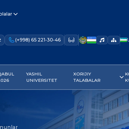
olalar
z
(+998) 65 221-30-46
QABUL
YASHIL
XORIJIY
K
2026
UNIVERSITET
TALABALAR
K
nunlar