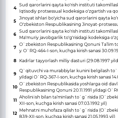
Sud qarorlarini qayta ko'rish instituti takomill
4
Iqtisodiy protsessual kodeksiga o'zgartish va qo's
Jinoyat ishlari bo'yicha sud qarorlarini qayta ko'r
5
O'zbekiston Respublikasining Jinoyat-protsessual
Sud qarorlarini qayta ko'rish instituti takomill
6
Ma'muriy javobgarlik to'g'risidagi kodeksiga o'zga
O`zbekiston Respublikasining Qonuni Ta’lim to
7
y. O`RQ-464-I-son, kuchga kirish sanasi 30.09.19
8
Kadrlar tayyorlash milliy dasturi (29.08.1997 yi
Q`qituvchi va murabbiylar kunini belgilash to`
9
yildagi O`RQ-367-I-son, kuchga kirish sanasi 14.0
O`zbekiston Respublikasida yoshlarga oid davla
10
Respublikasining Qonuni 20.11.1991 yildagi O`RQ-
Aholini ish bilan ta‘minlash to`g`risida (O`zbe
11
XII-son, kuchga kirish sanasi 07.03.1992 yil)
Mehnatni muhofaza qilish to`g`risida (O`zbeki
12
839-XII-son, kuchga kirish sanasi 21.05.1993 yil)