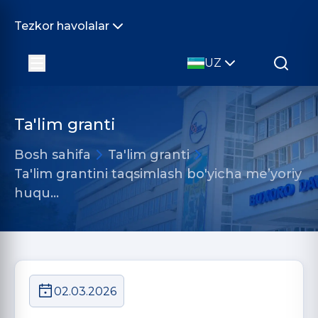
Tezkor havolalar
UZ
Ta'lim granti
Bosh sahifa
Ta'lim granti
Ta'lim grantini taqsimlash bo'yicha me’yoriy
huqu…
02.03.2026