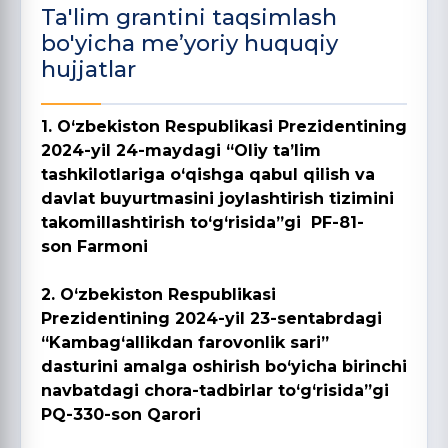
Ta'lim grantini taqsimlash
bo'yicha me’yoriy huquqiy
hujjatlar
1. O‘zbekiston Respublikasi Prezidentining
2024-yil 24-maydagi “Oliy ta’lim
tashkilotlariga o‘qishga qabul qilish va
davlat buyurtmasini joylashtirish tizimini
takomillashtirish to‘g‘risida”gi PF-81-
son Farmoni
2. O‘zbekiston Respublikasi
Prezidentining 2024-yil 23-sentabrdagi
“Kambag‘allikdan farovonlik sari”
dasturini amalga oshirish bo‘yicha birinchi
navbatdagi chora-tadbirlar to‘g‘risida”gi
PQ-330-son Qarori