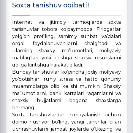
Soxta tanishuv oqibati!
Internet va ijtimoiy tarmoqlarda soxta
tanishuvlar tobora ko‘paymoqda. Firibgarlar
yolg‘on profiling, samimiy suhbat va’dalari
orqali foydalanuvchilarni chalg‘itadi va
ularning shaxsiy ma’lumotlari, moliyaviy
mablag‘lari yoki boshqa shaxsiy resurslarini
qo‘lga kiritishga harakat qiladi.
Bunday tanishuvlar ko‘pincha jiddiy moliyaviy
yo‘qotishlar, ruhiy stress va hatto qonuniy
muammolarga olib kelishi mumkin. Shaxsiy
ma’lumotlarni, bank kartalari raqamlarini va
shaxsiy hujjatlarni begona shaxslarga
bermang.
Soxta tanishuvlardan himoyalanish uchun
doimo hushyor bo‘ling, yangi tanishlar bilan
uchrashuvlarni jamoat joylarda o‘tkazing va