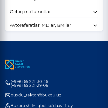
Ochiq ma'lumotlar
Avtoreferatlar, MDlar, BMIlar
(+998) 65 221-30-46
(+998) 65 221-29-06
buxdu_rektor@buxdu.uz
Buxoro sh. M.Iqbol ko‘chasi 11-uy