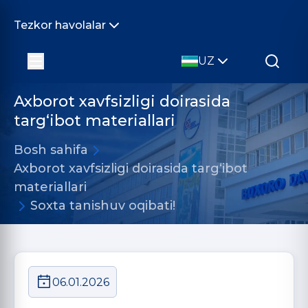
Tezkor havolalar
UZ
Axborot xavfsizligi doirasida
targ‘ibot materiallari
Bosh sahifa
Axborot xavfsizligi doirasida targ‘ibot
materiallari
Soxta tanishuv oqibati!
06.01.2026