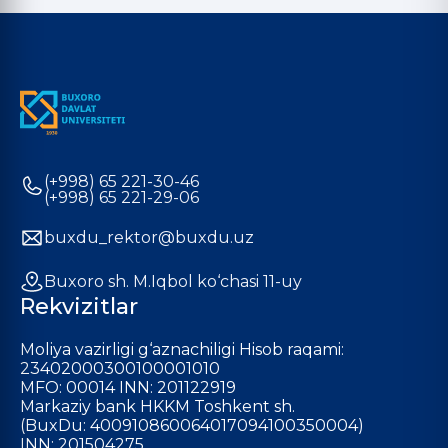
(+998) 65 221-30-46
(+998) 65 221-29-06
buxdu_rektor@buxdu.uz
Buxoro sh. M.Iqbol ko‘chasi 11-uy
Rekvizitlar
Moliya vazirligi g‘aznachiligi Hisob raqami:
23402000300100001010
MFO: 00014 INN: 201122919
Markaziy bank HKKM Toshkent sh.
(BuxDu: 400910860064017094100350004)
INN: 201504275