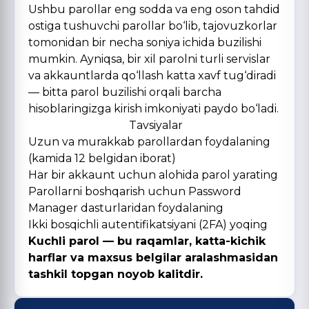
Ushbu parollar eng sodda va eng oson tahdid
ostiga tushuvchi parollar bo‘lib, tajovuzkorlar
tomonidan bir necha soniya ichida buzilishi
mumkin. Ayniqsa, bir xil parolni turli servislar
va akkauntlarda qo‘llash katta xavf tug‘diradi
— bitta parol buzilishi orqali barcha
hisoblaringizga kirish imkoniyati paydo bo‘ladi.
Tavsiyalar
Uzun va murakkab parollardan foydalaning
(kamida 12 belgidan iborat)
Har bir akkaunt uchun alohida parol yarating
Parollarni boshqarish uchun Password
Manager dasturlaridan foydalaning
Ikki bosqichli autentifikatsiyani (2FA) yoqing
Kuchli parol — bu raqamlar, katta-kichik
harflar va maxsus belgilar aralashmasidan
tashkil topgan noyob kalitdir.