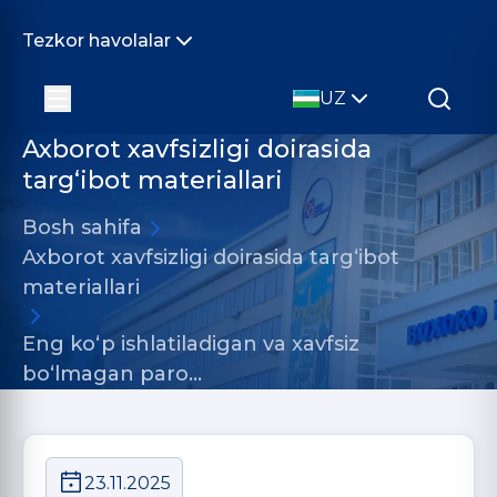
Tezkor havolalar
UZ
Axborot xavfsizligi doirasida
targ‘ibot materiallari
Bosh sahifa
Axborot xavfsizligi doirasida targ‘ibot
materiallari
Eng ko‘p ishlatiladigan va xavfsiz
bo‘lmagan paro…
23.11.2025