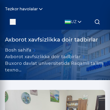
Tezkor havolalar
UZ
Axborot xavfsizlikka doir tadbirlar
Bosh sahifa
Axborot xavfsizlikka doir tadbirlar
Buxoro davlat universitetida Raqamli ta’lim
texno…