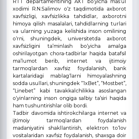
RTT departamentining AXT bo‘yicha mas’ul
xodimi R.N.Salimov o‘z taqdimotida axborot
xavfsizligi, xavfsizlikka tahdidlar, axborotni
himoya qilish masalalari, tahdidlarning turlari
va ularning yuzaga kelishida inson omilining
o‘rni, shuningdek, universitetda axborot
xavfsizligini ta’minlash bo‘yicha amalga
oshirilayotgan chora-tadbirlar haqida batafsil
ma’lumot berib, internet va ijtimoiy
tarmoqlardan xavfsiz foydalanish, bank
kartalaridagi mablag‘larni himoyalashning
sodda usullari, shuningdek “1xBet”, “Mostbet”,
“Linebet” kabi tavakkalchilikka asoslangan
o‘yinlarning inson ongiga salbiy ta’siri haqida
ham tushuntirishlar olib bordi.
Tadbir davomida ishtirokchilarga internet va
ijtimoiy tarmoqlardan foydalanish
madaniyatini shakllantirish, elektron to‘lov
vositalaridan xavfsiz foydalanish, shaxsga doir