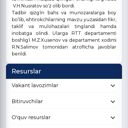
V.H.Nusratov so‘z olib bordi.
Tadbir qizg‘in bahs va munozaralarga boy
bo‘lib, ishtirokchilarning mavzu yuzasidan fikr,
taklif va mulohazalari tinglandi hamda
inobatga olindi. Ularga RTT departamenti
boshlig‘i M.Z.Xusenov va departament xodimi
R.N.Salimov tomonidan atroflicha javoblar
berildi.
Resurslar
Vakant lavozimlar
Bitiruvchilar
O'quv resurslar