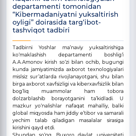
departamenti tomonidan
“Kibermadaniyatni yuksaltirish
oyligi” doirasida targ‘ibot-
tashviqot tadbiri
Tadbirni Yoshlar ma’naviy yuksaltirishiga
ko‘maklashish departamenti boshlig‘i
A.A.Amonov kirish so‘zi bilan ochib, bugungi
kunda jamiyatimizda axborot texnologiyalari
mislsiz sur’atlarda rivojlanayotgani, shu bilan
birga axborot xavfsizligi va kiberxavfsizlik bilan
bog‘liq muammolar ham tobora
dolzarblashib borayotganini ta’kidladi. U
mazkur yo‘nalishlar nafaqat mahalliy, balki
global miqyosda ham jiddiy e’tibor va samarali
yechim talab qiladigan masalalar sirasiga
kirishini qayd etdi.
Shundan so‘ng, Buxoro davlat universiteti