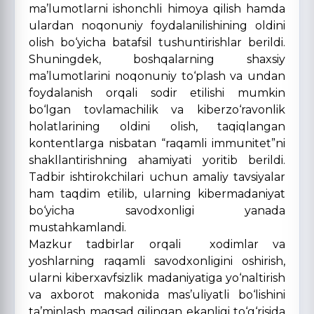
ma’lumotlarni ishonchli himoya qilish hamda
ulardan noqonuniy foydalanilishining oldini
olish bo‘yicha batafsil tushuntirishlar berildi.
Shuningdek, boshqalarning shaxsiy
ma’lumotlarini noqonuniy to‘plash va undan
foydalanish orqali sodir etilishi mumkin
bo‘lgan tovlamachilik va kiberzo‘ravonlik
holatlarining oldini olish, taqiqlangan
kontentlarga nisbatan “raqamli immunitet”ni
shakllantirishning ahamiyati yoritib berildi.
Tadbir ishtirokchilari uchun amaliy tavsiyalar
ham taqdim etilib, ularning kibermadaniyat
bo‘yicha savodxonligi yanada
mustahkamlandi.
Mazkur tadbirlar orqali xodimlar va
yoshlarning raqamli savodxonligini oshirish,
ularni kiberxavfsizlik madaniyatiga yo‘naltirish
va axborot makonida mas’uliyatli bo‘lishini
ta’minlash maqsad qilingan ekanligi to‘g‘risida