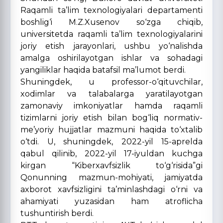
Raqamli ta’lim texnologiyalari departamenti
boshlig‘i M.Z.Xusenov so‘zga chiqib,
universitetda raqamli ta’lim texnologiyalarini
joriy etish jarayonlari, ushbu yo‘nalishda
amalga oshirilayotgan ishlar va sohadagi
yangiliklar haqida batafsil ma’lumot berdi.
Shuningdek, u professor-o‘qituvchilar,
xodimlar va talabalarga yaratilayotgan
zamonaviy imkoniyatlar hamda raqamli
tizimlarni joriy etish bilan bog‘liq normativ-
me’yoriy hujjatlar mazmuni haqida to‘xtalib
o‘tdi. U, shuningdek, 2022-yil 15-aprelda
qabul qilinib, 2022-yil 17-iyuldan kuchga
kirgan “Kiberxavfsizlik to‘g‘risida”gi
Qonunning mazmun-mohiyati, jamiyatda
axborot xavfsizligini ta’minlashdagi o‘rni va
ahamiyati yuzasidan ham atroflicha
tushuntirish berdi.