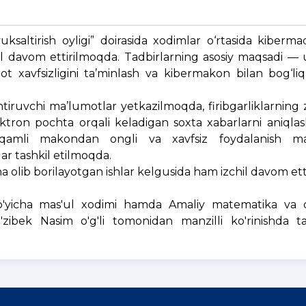
ksaltirish oyligi” doirasida xodimlar o‘rtasida kiberma
zchil davom ettirilmoqda. Tadbirlarning asosiy maqsadi — 
ot xavfsizligini ta’minlash va kibermakon bilan bog‘liq
iruvchi ma’lumotlar yetkazilmoqda, firibgarliklarning
elektron pochta orqali keladigan soxta xabarlarni aniqla
aqamli makondan ongli va xavfsiz foydalanish mad
ar tashkil etilmoqda.
a olib borilayotgan ishlar kelgusida ham izchil davom etti
bo'yicha mas'ul xodimi hamda Amaliy matematika va 
o'zibek Nasim o'g'li tomonidan manzilli ko'rinishda ta