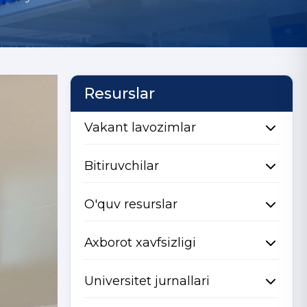
Resurslar
Vakant lavozimlar
Bitiruvchilar
O'quv resurslar
Axborot xavfsizligi
Universitet jurnallari