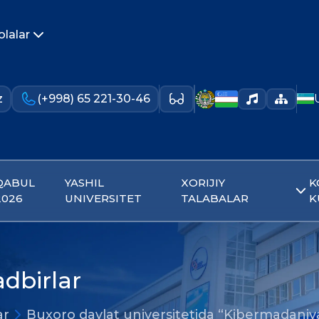
olalar
z
(+998) 65 221-30-46
QABUL
YASHIL
XORIJIY
K
2026
UNIVERSITET
TALABALAR
K
adbirlar
ar
Buxoro davlat universitetida “Kibermadaniy