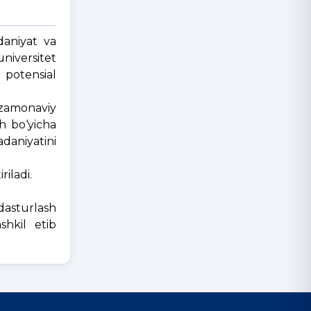
daniyat va
universitet
 potensial
 zamonaviy
sh bo‘yicha
aniyatini
riladi.
dasturlash
shkil etib