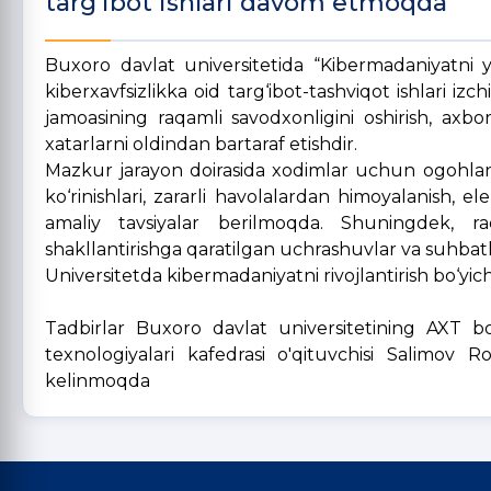
targ‘ibot ishlari davom etmoqda
Buxoro davlat universitetida “Kibermadaniyatni yu
kiberxavfsizlikka oid targ‘ibot-tashviqot ishlari i
jamoasining raqamli savodxonligini oshirish, axbor
xatarlarni oldindan bartaraf etishdir.
Mazkur jarayon doirasida xodimlar uchun ogohlant
ko‘rinishlari, zararli havolalardan himoyalanish, 
amaliy tavsiyalar berilmoqda. Shuningdek, r
shakllantirishga qaratilgan uchrashuvlar va suhbatl
Universitetda kibermadaniyatni rivojlantirish bo‘yich
Tadbirlar Buxoro davlat universitetining AXT 
texnologiyalari kafedrasi o'qituvchisi Salimov R
kelinmoqda