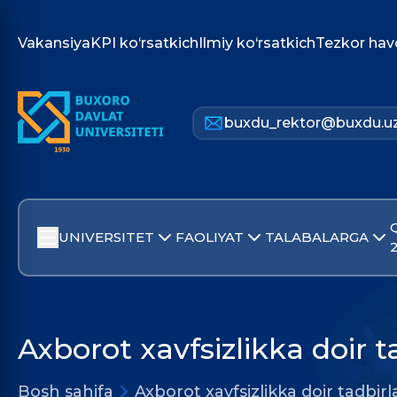
Vakansiya
KPI ko‘rsatkich
Ilmiy ko‘rsatkich
Tezkor hav
buxdu_rektor@buxdu.u
UNIVERSITET
FAOLIYAT
TALABALARGA
Axborot xavfsizlikka doir t
Bosh sahifa
Axborot xavfsizlikka doir tadbirl