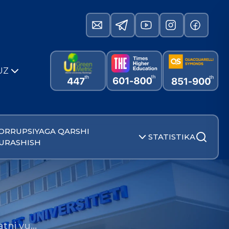
UZ
ORRUPSIYAGA QARSHI
STATISTIKA
URASHISH
atni yu…