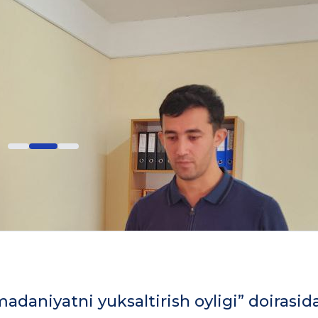
adaniyatni yuksaltirish oyligi” doirasid