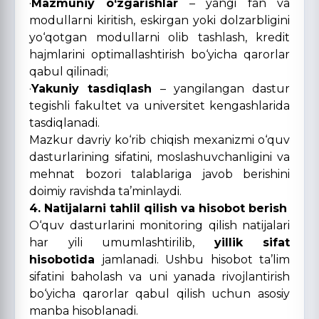
·
Mazmuniy o‘zgarishlar
– yangi fan va
modullarni kiritish, eskirgan yoki dolzarbligini
yo‘qotgan modullarni olib tashlash, kredit
hajmlarini optimallashtirish bo‘yicha qarorlar
qabul qilinadi;
·
Yakuniy tasdiqlash
– yangilangan dastur
tegishli fakultet va universitet kengashlarida
tasdiqlanadi.
Mazkur davriy ko‘rib chiqish mexanizmi o‘quv
dasturlarining sifatini, moslashuvchanligini va
mehnat bozori talablariga javob berishini
doimiy ravishda ta’minlaydi.
4. Natijalarni tahlil qilish va hisobot berish
O‘quv dasturlarini monitoring qilish natijalari
har yili umumlashtirilib,
yillik sifat
hisobotida
jamlanadi. Ushbu hisobot ta’lim
sifatini baholash va uni yanada rivojlantirish
bo‘yicha qarorlar qabul qilish uchun asosiy
manba hisoblanadi.