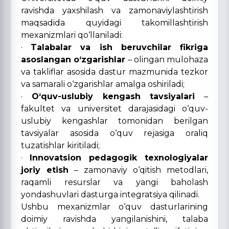
ravishda yaxshilash va zamonaviylashtirish
maqsadida quyidagi takomillashtirish
mexanizmlari qo‘llaniladi:
·
Talabalar va ish beruvchilar fikriga
asoslangan o‘zgarishlar
– olingan mulohaza
va takliflar asosida dastur mazmunida tezkor
va samarali o‘zgarishlar amalga oshiriladi;
·
O‘quv-uslubiy kengash tavsiyalari
–
fakultet va universitet darajasidagi o‘quv-
uslubiy kengashlar tomonidan berilgan
tavsiyalar asosida o‘quv rejasiga oraliq
tuzatishlar kiritiladi;
·
Innovatsion pedagogik texnologiyalar
joriy etish
– zamonaviy o‘qitish metodlari,
raqamli resurslar va yangi baholash
yondashuvlari dasturga integratsiya qilinadi.
Ushbu mexanizmlar o‘quv dasturlarining
doimiy ravishda yangilanishini, talaba