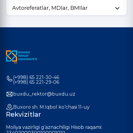
Avtoreferatlar, MDlar, BMIlar
(+998) 65 221-30-46
(+998) 65 221-29-06
buxdu_rektor@buxdu.uz
Buxoro sh. M.Iqbol ko‘chasi 11-uy
Rekvizitlar
Moliya vazirligi g‘aznachiligi Hisob raqami:
23402000300100001010