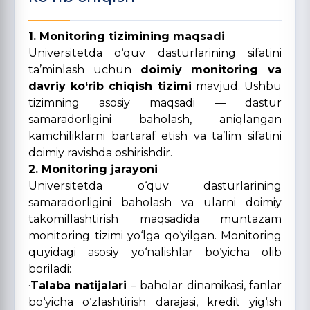
1. Monitoring tizimining maqsadi
Universitetda o‘quv dasturlarining sifatini
ta’minlash uchun
doimiy monitoring va
davriy ko‘rib chiqish tizimi
mavjud. Ushbu
tizimning asosiy maqsadi — dastur
samaradorligini baholash, aniqlangan
kamchiliklarni bartaraf etish va ta’lim sifatini
doimiy ravishda oshirishdir.
2. Monitoring jarayoni
Universitetda o‘quv dasturlarining
samaradorligini baholash va ularni doimiy
takomillashtirish maqsadida muntazam
monitoring tizimi yo‘lga qo‘yilgan. Monitoring
quyidagi asosiy yo‘nalishlar bo‘yicha olib
boriladi:
·
Talaba natijalari
– baholar dinamikasi, fanlar
bo‘yicha o‘zlashtirish darajasi, kredit yig‘ish