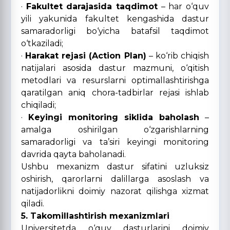
·
Fakultet darajasida taqdimot
– har o‘quv
yili yakunida fakultet kengashida dastur
samaradorligi bo‘yicha batafsil taqdimot
o‘tkaziladi;
·
Harakat rejasi (Action Plan)
– ko‘rib chiqish
natijalari asosida dastur mazmuni, o‘qitish
metodlari va resurslarni optimallashtirishga
qaratilgan aniq chora-tadbirlar rejasi ishlab
chiqiladi;
·
Keyingi monitoring siklida baholash
–
amalga oshirilgan o‘zgarishlarning
samaradorligi va ta’siri keyingi monitoring
davrida qayta baholanadi.
Ushbu mexanizm dastur sifatini uzluksiz
oshirish, qarorlarni dalillarga asoslash va
natijadorlikni doimiy nazorat qilishga xizmat
qiladi.
5. Takomillashtirish mexanizmlari
Universitetda o‘quv dasturlarini doimiy