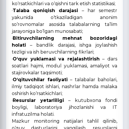
ko‘rsatkichlari va o‘qishni tark etish statistikasi;
·
Talaba qoniqish darajasi
– har semestr
yakunida o‘tkaziladigan anonim
so‘rovnomalar asosida talabalarning ta’lim
jarayoniga bo‘lgan munosabati;
·
Bitiruvchilarning mehnat bozoridagi
holati
– bandlik darajasi, ishga joylashish
tezligi va ish beruvchilarning fikrlari;
·
O‘quv yuklamasi va rejalashtirish
– dars
soatlari hajmi, modul yuklamasi, amaliyot va
stajirovkalar taqsimoti;
·
O‘qituvchilar faoliyati
– talabalar baholari,
ilmiy tadqiqot ishlari, nashrlar hamda malaka
oshirish ko‘rsatkichlari;
·
Resurslar yetarliligi
– kutubxona fondi
boyligi, laboratoriya jihozlanishi va IT
infratuzilma holati.
Mazkur monitoring natijalari tahlil qilinib,
o‘quv dasturlarini yangilash, resurslarni