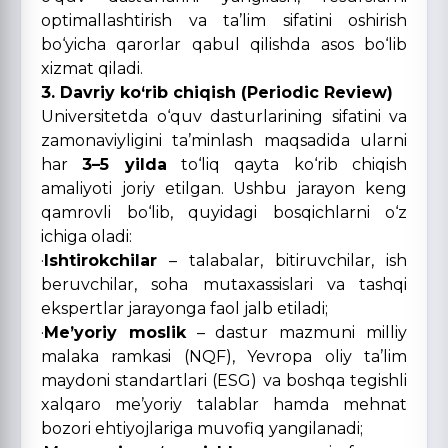
optimallashtirish va ta’lim sifatini oshirish
bo‘yicha qarorlar qabul qilishda asos bo‘lib
xizmat qiladi.
3. Davriy ko‘rib chiqish (Periodic Review)
Universitetda o‘quv dasturlarining sifatini va
zamonaviyligini ta’minlash maqsadida ularni
har
3–5 yilda
to‘liq qayta ko‘rib chiqish
amaliyoti joriy etilgan. Ushbu jarayon keng
qamrovli bo‘lib, quyidagi bosqichlarni o‘z
ichiga oladi:
·
Ishtirokchilar
– talabalar, bitiruvchilar, ish
beruvchilar, soha mutaxassislari va tashqi
ekspertlar jarayonga faol jalb etiladi;
·
Me’yoriy moslik
– dastur mazmuni milliy
malaka ramkasi (NQF), Yevropa oliy ta’lim
maydoni standartlari (ESG) va boshqa tegishli
xalqaro me’yoriy talablar hamda mehnat
bozori ehtiyojlariga muvofiq yangilanadi;