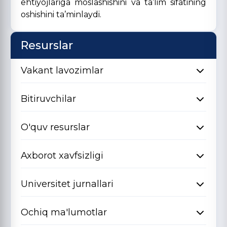
ehtiyojlariga moslashishini va ta’lim sifatining
oshishini ta’minlaydi.
Resurslar
Vakant lavozimlar
Bitiruvchilar
O'quv resurslar
Axborot xavfsizligi
Universitet jurnallari
Ochiq ma'lumotlar