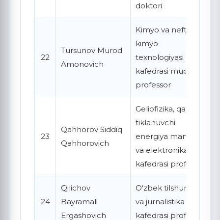
doktori
Kimyo va neft-gaz
kimyo
Tursunov Murod
22
texnologiyasi
Amonovich
kafedrasi mudiri,
professor
Geliofizika, qayta
tiklanuvchi
Qahhorov Siddiq
23
energiya manbalari
Qahhorovich
va elektronika
kafedrasi professori
Qilichov
O‘zbek tilshunosligi
24
Bayramali
va jurnalistika
Ergashovich
kafedrasi professori