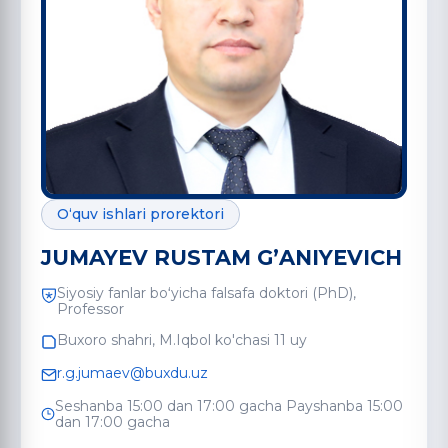
O‘quv ishlari prorektori
JUMAYEV RUSTAM GʼANIYEVICH
Siyosiy fanlar boʻyicha falsafa doktori (PhD),
Professor
Buxoro shahri, M.Iqbol ko'chasi 11 uy
r.g.jumaev@buxdu.uz
Seshanba 15:00 dan 17:00 gacha Payshanba 15:00
dan 17:00 gacha