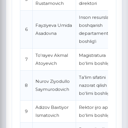
Rustamovich
direktori
Inson resurslarini
Fayziyeva Umida
boshqarish
6
Asadovna
departamenti
boshlig‘i
To‘rayev Akmal
Magistratura
7
Atoyevich
bo‘limi boshlig‘i
Ta’lim sifatini
Nurov Ziyodullo
8
nazorat qilish
Saymurodovich
bo‘limi boshlig‘i
Adizov Baxtiyor
Rektor ijro apparati
9
Ismatovich
bo‘limi boshlig‘i