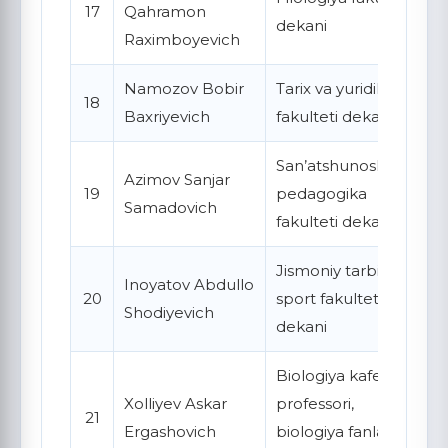
17
Qahramon
dekani
Raximboyevich
Namozov Bobir
Tarix va yuridik
18
Baxriyevich
fakulteti dekani
San’atshunoslik va
Azimov Sanjar
19
pedagogika
Samadovich
fakulteti dekani
Jismoniy tarbiya va
Inoyatov Abdullo
20
sport fakulteti
Shodiyevich
dekani
Biologiya kafedrasi
Xolliyev Askar
professori,
21
Ergashovich
biologiya fanlari