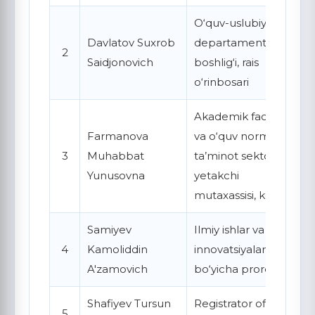
O‘quv-uslubiy
Davlatov Suxrob
departament
2
Saidjonovich
boshlig‘i, rais
o‘rinbosari
Akademik faoliyat
Farmanova
va o‘quv normativ
3
Muhabbat
ta’minot sektori
Yunusovna
yetakchi
mutaxassisi, kotiba
Samiyev
Ilmiy ishlar va
4
Kamoliddin
innovatsiyalar
A'zamovich
bo‘yicha prorektor
Shafiyev Tursun
Registrator ofisi
5