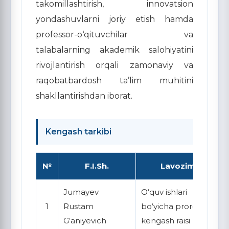
takomillashtirish, innovatsion
yondashuvlarni joriy etish hamda
professor-o‘qituvchilar va
talabalarning akademik salohiyatini
rivojlantirish orqali zamonaviy va
raqobatbardosh ta’lim muhitini
shakllantirishdan iborat.
Kengash tarkibi
№
F.I.Sh.
Lavozimi
Jumayev
O‘quv ishlari
1
Rustam
bo‘yicha prorektor,
G‘aniyevich
kengash raisi