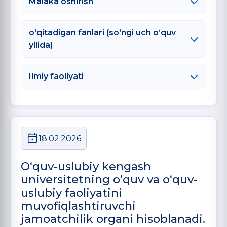
Malaka oshirish
o‘qitadigan fanlari (so‘ngi uch o‘quv
yilida)
Ilmiy faoliyati
18.02.2026
O‘quv-uslubiy kengash
universitetning o‘quv va o‘quv-
uslubiy faoliyatini
muvofiqlashtiruvchi
jamoatchilik organi hisoblanadi.