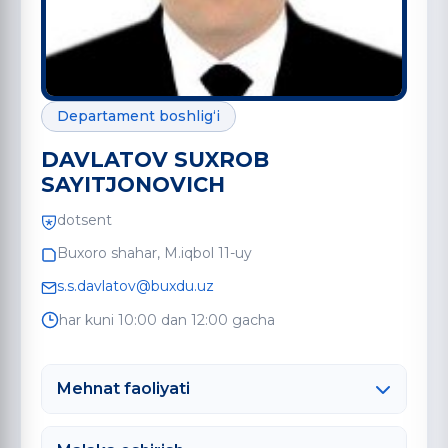
Departament boshlig‘i
DAVLATOV SUXROB
SAYITJONOVICH
dotsent
Buxoro shahar, M.iqbol 11-uy
s.s.davlatov@buxdu.uz
har kuni 10:00 dan 12:00 gacha
Mehnat faoliyati