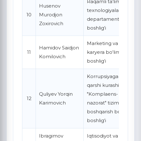
Raqamli ta’lim
Husenov
texnologiyalari
10
Murodjon
departamenti
Zoxirovich
boshlig‘i
Marketing va
Hamidov Saidjon
11
karyera bo‘limi
Komilovich
boshlig‘i
Korrupsiyaga
qarshi kurashish
Quliyev Yorqin
"Komplaens-
12
Karimovich
nazorat" tizimini
boshqarish bo‘limi
boshlig‘i
Ibragimov
Iqtisodiyot va