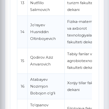
13
Nutfillo
turizm fakulteti
Salimovich
dekani
Fizika-matematika
Jo‘rayev
va axborot
14
Husniddin
texnologiyalari
Oltinboyevich
fakulteti dekani
Tabiiy fanlar va
Qodirov Aziz
15
agrobiotexnologiya
Anvarovich
fakulteti dekani
Atabayev
Xorijiy tillar fakulteti
16
Nozimjon
dekani
Bobojon o‘g‘li
To‘qsanov
Filologiya fakulteti