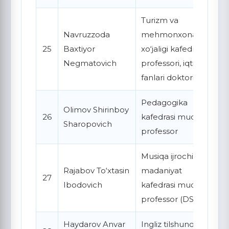
Turizm va
Navruzzoda
mehmonxona
25
Baxtiyor
xo‘jaligi kafedrasi
Negmatovich
professori, iqtisod
fanlari doktori
Pedagogika
Olimov Shirinboy
26
kafedrasi mudiri,
Sharopovich
professor
Musiqa ijrochiligi va
Rajabov To‘xtasin
madaniyat
27
Ibodovich
kafedrasi mudiri,
professor (DSc)
Haydarov Anvar
Ingliz tilshunosligi