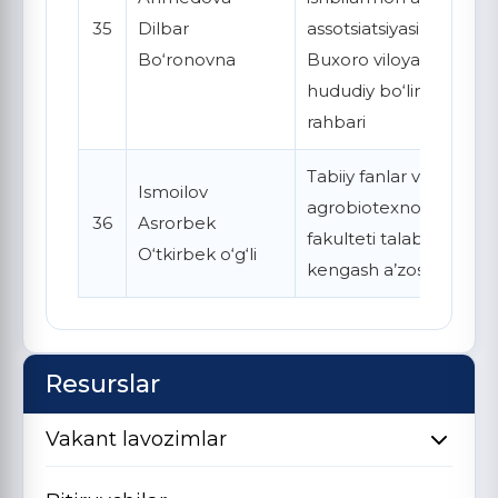
35
Dilbar
assotsiatsiyasi
Bo‘ronovna
Buxoro viloyati
hududiy bo‘linmasi
rahbari
Tabiiy fanlar va
Ismoilov
agrobiotexnologiya
36
Asrorbek
fakulteti talabasi,
O‘tkirbek o‘g‘li
kengash a’zosi
Resurslar
Vakant lavozimlar