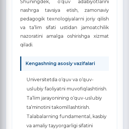
Shuningdek, o‘quv adabiyotlarini
nashrga tavsiya etish, zamonaviy
pedagogik texnologiyalarni joriy qilish
va ta’lim sifati ustidan jamoatchilik
nazoratini amalga oshirishga xizmat
qiladi.
Kengashning asosiy vazifalari
Universitetda o‘quv va o‘quv-
uslubiy faoliyatni muvofiqlashtirish.
Ta’lim jarayonining o‘quv-uslubiy
ta’minotini takomillashtirish.
Talabalarning fundamental, kasbiy
va amaliy tayyorgarligi sifatini