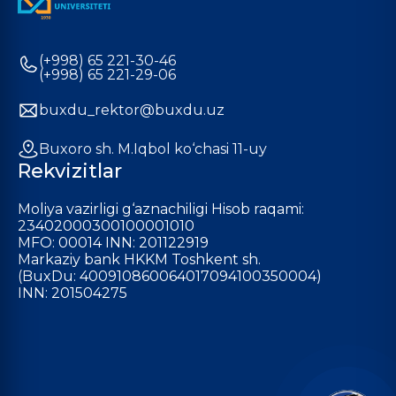
(+998) 65 221-30-46
(+998) 65 221-29-06
buxdu_rektor@buxdu.uz
Buxoro sh. M.Iqbol ko‘chasi 11-uy
Rekvizitlar
Moliya vazirligi g‘aznachiligi Hisob raqami:
23402000300100001010
MFO: 00014 INN: 201122919
Markaziy bank HKKM Toshkent sh.
(BuxDu: 400910860064017094100350004)
INN: 201504275