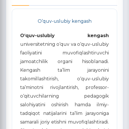
O‘quv-uslubiy kengash
O‘quv-uslubiy kengash
universitetning o‘quv va o‘quv-uslubiy
faoliyatini muvofiqlashtiruvchi
jamoatchilik organi hisoblanadi.
Kengash ta’lim jarayonini
takomillashtirish, o‘quv-uslubiy
ta’minotni rivojlantirish, professor-
o‘qituvchilarning pedagogik
salohiyatini oshirish hamda ilmiy-
tadqiqot natijalarini ta’lim jarayoniga
samarali joriy etishni muvofiqlashtiradi.