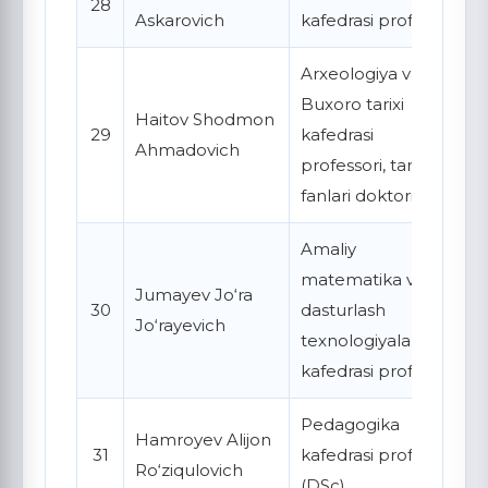
28
Askarovich
kafedrasi professori
Arxeologiya va
Buxoro tarixi
Haitov Shodmon
29
kafedrasi
Ahmadovich
professori, tarix
fanlari doktori
Amaliy
matematika va
Jumayev Jo‘ra
30
dasturlash
Jo‘rayevich
texnologiyalari
kafedrasi professori
Pedagogika
Hamroyev Alijon
31
kafedrasi professori
Ro‘ziqulovich
(DSc)