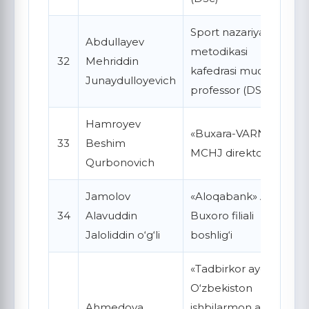
Sport nazariyasi va
Abdullayev
metodikasi
32
Mehriddin
kafedrasi mudiri,
Junaydulloyevich
professor (DSc)
Hamroyev
«Buxara-VARNET»
33
Beshim
MCHJ direktori
Qurbonovich
Jamolov
«Aloqabank» ATB
34
Alavuddin
Buxoro filiali
Jaloliddin o‘g‘li
boshlig‘i
«Tadbirkor ayol»
O‘zbekiston
Ahmedova
ishbilarmon ayollar