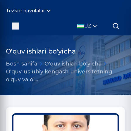
Tezkor havolalar
UZ
O'quv ishlari bo'yicha
Bosh sahifa
O'quv ishlari bo'yicha
O‘quv-uslubiy kengash universitetning
o‘quv va o‘…