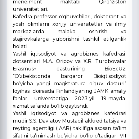
menejment maktabi, Qirg’iziston
universitetlari.
Kafedra professor-o‘qituvchilari, doktorant va
yosh olimlarni xorijiy universitetlar va ilmiy
markazlarda malaka oshirish va
stajirovkalarga yuborishni tashkil etilganlik
holati
Yashil iqtisodiyot va agrobiznes kafedrasi
dotsentlari M.A. Oripov va X.R. Turobovalar
Erasmus+ dasturining BioEcUz:
“O’zbekistonda barqaror Bioiqtisodiyot
bo’yicha yangi magistratura o’quv dasturi”
loyihasi doirasida Finlandiyaning JAMK amaliy
fanlar universitetiga 2023-yil 19-mayda
xizmat safarida bo‘lib qaytishdi.
Yashil iqtisodiyot va agrobiznes kafedrasi
mudir S.S. Davlatov Mustaqil akkreditatsiya va
reyting agentligi (IAAR) taklifiga asosan ta’lim
sifatini ta’minlash bo‘yicha bo‘lib o‘tadigan VII