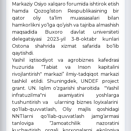
Markaziy Osiyo xalqaro forumida ishtirok etish
hamda Qozog’iston Respublikasining bir
qator oliy ta’lim muassasalari bilan
hamkorlikni yo’lga qo’yish va tajriba almashish
maqsadida Buxoro davlat universiteti
delegatsiyasi 2023-yil 3-8-oktabr kunlari
Ostona shahrida xizmat safarida bo‘lib
qaytishdi.
Yashil iqtisodiyot va agrobiznes kafedrasi
huzurida “Tabiat va Inson kapitalini
rivojlantirish" markazi” ilmiy-tadqiqot markazi
tashkil etildi. Shuningdek, UNDEF project
grant. UN. Iqlim o‘zgarishi sharoitida "Yashil
infratuzilma"ni axamiyatini yoshlarga
tushuntirish va ularning biznes loyixalarini
qo‘llab-quvvatlash, Oliy majlis qoshidagi
NNTlarni qo‘llab-quvvatlash jamg‘armasi
tanloviga “Jamoatchilik nazoratini
kuchaytirish orqali korxonalarni ekologiya