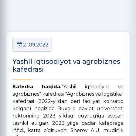
21.09.2022
Yashil iqtisodiyot va agrobiznes
kafedrasi
Kafedra haqida.
“Yashil iqtisodiyot va
agrobiznes” kafedrasi "Agrobiznes va logistika"
kafedrasi (2022-yildan beri faoliyat ko‘rsatib
kelgan) negizida Buxoro davlat universiteti
rektorining 2023 yildagi buyrug‘iga asosan
tashkil etilgan. 2023 yilga qadar kafedraga
i.f.f.d., katta o’qituvchi Sherov A.U. mudirlik