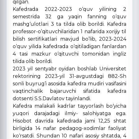
qilgan.
Kafedrada 2022-2023 o‘quv yilining 2
semestrida 32 ga yaqin fanning o‘quv
mashg‘ulotlari 3 ta tilda olib borildi. Kafedra
professor-o’qituvchilaridan 1 nafarida xorijiy til
bilish sertifikatlari mavjud bo’lib, 2023-2024
o‘quv yilida kafedrada o‘qitiladigan fanlardan
4 tasi mazkur o‘qituvchi tomonidan ingliz
tilida olib borildi.
2023 yil sentyabr oyidan boshlab Universitet
rektorining 2023-yil 31-avgustdagi 882-Sh
sonli buyrug’i asosida kafedra mudiri vasifasini
vaqtinchalik bajaruvchi sifatida kafedra
dotsenti S.S.Davlatov tayinlandi.
Kafedra malakali kadrlar tayyorlash bo‘yicha
yuqori darajadagi ilmiy- salohiyatga ega.
Hisobot davrida kafedrada jami 12,25 shtat
birligida 14 nafar pedagog-xodimlar faoliyat
ko‘rsatdi. Shundan 10 nafari asosiy shtatda, 4