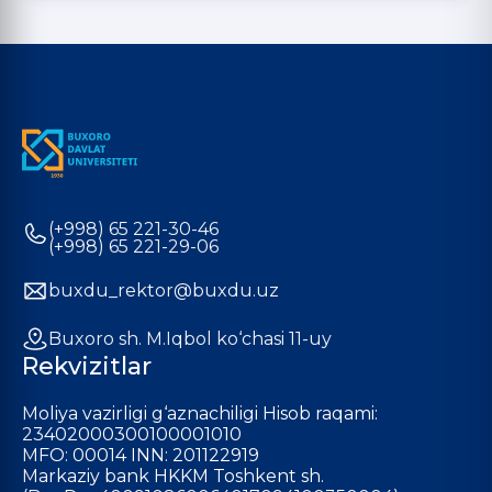
(+998) 65 221-30-46
(+998) 65 221-29-06
buxdu_rektor@buxdu.uz
Buxoro sh. M.Iqbol ko‘chasi 11-uy
Rekvizitlar
Moliya vazirligi g‘aznachiligi Hisob raqami:
23402000300100001010
MFO: 00014 INN: 201122919
Markaziy bank HKKM Toshkent sh.