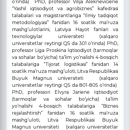
o’rinda) PhD, professor Vilija Alekneviciene
“Yashil iqtisodiyot va agrobiznes” kafedrasi
talabalari va magistrantlariga “Ilmiy tadqiqot
metodologiyasi” fanidan 16 soatlik ma’ruza
mashg’ulotlarini, Latviya Hayot fanlari va
texnologiylar universiteti (xalqaro
universitetlar reytingi QS da 301 o’rinda) PhD,
professor Liga Proskina Iqtisodiyot (tarmoqlar
va sohalar bo’yicha) ta’lim yo’nalishi 4-bosqich
talabalariga “Tijorat logistikasi” fanidan 14
soatlik ma’ruza mashg’uloti, Litva Respublikasi
Buyuk Magnus universiteti (xalqaro
universitetlar reytingi QS da 801-805 o’rinda)
PhD, professori Elvyra Jarienė Iqtisodiyot
(tarmoqlar va sohalar bo’yicha) ta’lim
yo’nalishi 4-bosqich talabalariga “Biznes
rejalashtirish” fanidan 16 soatlik ma’ruza
mashg’uloti, Litva Respublikasi Buyuk
Magnus universiteti (xalqaro universitetlar