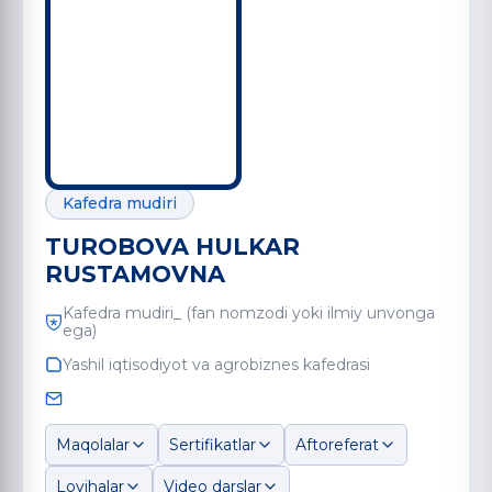
Kafedra mudiri
TUROBOVA HULKAR
RUSTAMOVNA
Kafedra mudiri_ (fan nomzodi yoki ilmiy unvonga
ega)
Yashil iqtisodiyot va agrobiznes kafedrasi
Maqolalar
Sertifikatlar
Aftoreferat
Loyihalar
Video darslar