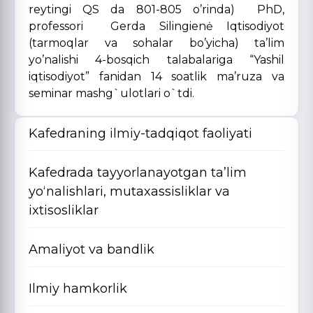
reytingi QS da 801-805 o’rinda) PhD,
professori Gerda Silingienė Iqtisodiyot
(tarmoqlar va sohalar bo’yicha) ta’lim
yo’nalishi 4-bosqich talabalariga “Yashil
iqtisodiyot” fanidan 14 soatlik ma’ruza va
seminar mashg`ulotlari o`tdi.
Kafedraning ilmiy-tadqiqot faoliyati
Kafedrada tayyorlanayotgan ta’lim
yo‘nalishlari, mutaxassisliklar va
ixtisosliklar
Amaliyot va bandlik
Ilmiy hamkorlik