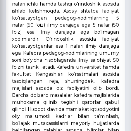
nafari ichki hamda tashqi o‘rindoshlik asosida
ishlab kelishmoqda. Asosiy shtatda faoliyat
ko‘rsatayotgan pedagog-xodimlarning 5
nafar (50 foiz) ilmiy darajaga ega, 5 nafar (50
foiz) esa ilmiy darajaga ega bo‘lmagan
xodimlardir. O’rindoshlik asosida faoliyat
ko‘rsatayotganlar esa 1 nafari ilmiy darajaga
ega. Kafedra pedagog-xodimlarining umumiy
soni bo‘yicha hisoblaganda ilmiy salohiyat 50
foizni tashkil etadi. Kafedra universitet hamda
fakultet Kengashlari ko‘rsatmalari asosida
tasdiqlangan reja, shuningdek, kafedra
majlislari asosida o‘z faoliyatini olib bordi.
Barcha dolzarb masalalar kafedra majlislarida
muhokama qilinib tegishli qarorlar qabul
qilindi. Hisobot davrida mamlakat iqtisodiyotini
oliy ma’lumotli kadrlar bilan ta’minlash,
bo‘lajak mutaxassislarni me’yoriy hujjatlarda
belgilangan talablar asosida bilimlar bilan