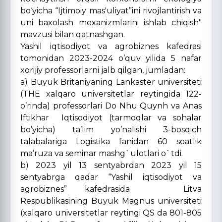
bo‘yicha “Ijtimoiy mas'uliyat”ini rivojlantirish va
uni baxolash mexanizmlarini ishlab chiqish"
mavzusi bilan qatnashgan.
Yashil iqtisodiyot va agrobiznes kafedrasi
tomonidan 2023-2024 o’quv yilida 5 nafar
xorijiy professorlarni jalb qilgan, jumladan:
a) Buyuk Britaniyaning Lankaster universiteti
(THE xalqaro universitetlar reytingida 122-
o’rinda) professorlari Do Nhu Quynh va Anas
Iftikhar Iqtisodiyot (tarmoqlar va sohalar
bo’yicha) ta’lim yo’nalishi 3-bosqich
talabalariga Logistika fanidan 60 soatlik
ma’ruza va seminar mashg`ulotlari o`tdi.
b) 2023 yil 13 sentyabrdan 2023 yil 15
sentyabrga qadar “Yashil iqtisodiyot va
agrobiznes” kafedrasida Litva
Respublikasining Buyuk Magnus universiteti
(xalqaro universitetlar reytingi QS da 801-805