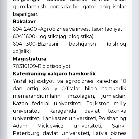
qurollantirish borasida bir qator aniq ishlar
bajarilgan.
Bakalavr
60412400 -Agrobiznes va investitsion faoliyat
60411600-Logistika(agrologistika)
60411300-Biznesni boshqarish (qishloq
xo’jalik)
Magistratura
70310109-Bioiqtisodiyot
Kafedraning xalqaro hamkorlik
Yashil iqtisodiyot va agrobiznes kafedrasi 10
dan ortiq Xorijiy OTMlar bilan hamkorlik
memarandiumlarini imzolagan, jumladan,
Kazan federal universiteti, Tojikiston milliy
universiteti, Karaganda davlat texnika
universiteti, Lankaster universiteti, Polshaning
Adam Mickiewicz universiteti, Sank-
Peterburg davlat universiteti, Latvia biznes