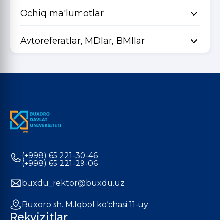
Ochiq ma'lumotlar
Avtoreferatlar, MDlar, BMIlar
(+998) 65 221-30-46
(+998) 65 221-29-06
buxdu_rektor@buxdu.uz
Buxoro sh. M.Iqbol ko‘chasi 11-uy
Rekvizitlar