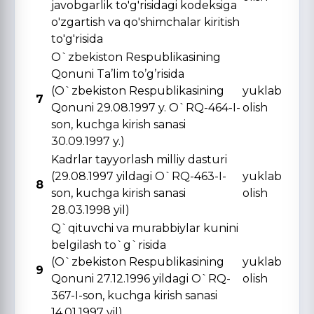
javobgarlik to'g'risidagi kodeksiga
o'zgartish va qo'shimchalar kiritish
to'g'risida
O`zbekiston Respublikasining
Qonuni Ta’lim to’g’risida
(O`zbekiston Respublikasining
yuklab
7
Qonuni 29.08.1997 y. O`RQ-464-I-
olish
son, kuchga kirish sanasi
30.09.1997 y.)
Kadrlar tayyorlash milliy dasturi
(29.08.1997 yildagi O`RQ-463-I-
yuklab
8
son, kuchga kirish sanasi
olish
28.03.1998 yil)
Q`qituvchi va murabbiylar kunini
belgilash to`g`risida
(O`zbekiston Respublikasining
yuklab
9
Qonuni 27.12.1996 yildagi O`RQ-
olish
367-I-son, kuchga kirish sanasi
14.01.1997 yil)