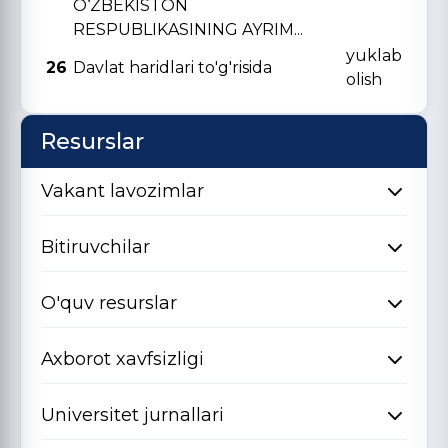
O‘ZBЕKISTON
RЕSPUBLIKASINING AYRIM...
yuklab
26
Davlat haridlari to'g'risida
olish
Resurslar
Vakant lavozimlar
Bitiruvchilar
O'quv resurslar
Axborot xavfsizligi
Universitet jurnallari