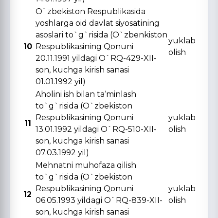
O`zbekiston Respublikasida
yoshlarga oid davlat siyosatining
asoslari to`g`risida (O`zbenkiston
yuklab
10
Respublikasining Qonuni
olish
20.11.1991 yildagi O`RQ-429-XII-
son, kuchga kirish sanasi
01.01.1992 yil)
Aholini ish bilan ta‘minlash
to`g`risida (O`zbekiston
Respublikasining Qonuni
yuklab
11
13.01.1992 yildagi O`RQ-510-XII-
olish
son, kuchga kirish sanasi
07.03.1992 yil)
Mehnatni muhofaza qilish
to`g`risida (O`zbekiston
Respublikasining Qonuni
yuklab
12
06.05.1993 yildagi O`RQ-839-XII-
olish
son, kuchga kirish sanasi