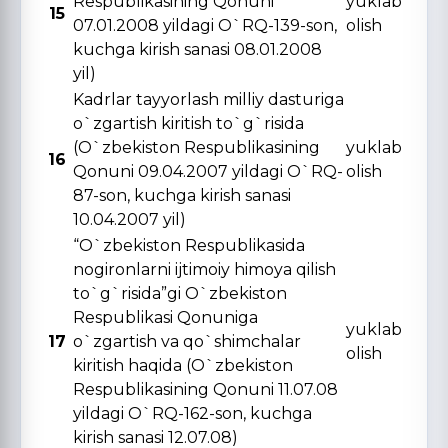
Respublikasining Qonuni
yuklab
15
07.01.2008 yildagi O`RQ-139-son,
olish
kuchga kirish sanasi 08.01.2008
yil)
Kadrlar tayyorlash milliy dasturiga
o`zgartish kiritish to`g`risida
(O`zbekiston Respublikasining
yuklab
16
Qonuni 09.04.2007 yildagi O`RQ-
olish
87-son, kuchga kirish sanasi
10.04.2007 yil)
“O`zbekiston Respublikasida
nogironlarni ijtimoiy himoya qilish
to`g`risida”gi O`zbekiston
Respublikasi Qonuniga
yuklab
17
o`zgartish va qo`shimchalar
olish
kiritish haqida (O`zbekiston
Respublikasining Qonuni 11.07.08
yildagi O`RQ-162-son, kuchga
kirish sanasi 12.07.08)