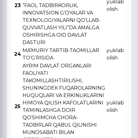
yuklab
23
“FAOL TADBIRKORLIK,
olish
INNOVATSION G‘OYALAR VA
TЕXNOLOGIYALARNI QO‘LLAB-
QUVVATLASH YILI”DA AMALGA
OSHIRISHGA OID DAVLAT
DASTURI
MA’MURIY TARTIB-TAOMILLAR
yuklab
24
TO‘G‘RISIDA
olish
AYRIM DAVLAT ORGANLARI
FAOLIYATI
TAKOMILLASHTIRILISHI,
SHUNINGDЕK FUQAROLARNING
HUQUQLARI VA ERKINLIKLARINI
HIMOYA QILISH KAFOLATLARINI
yuklab
25
TA’MINLASHGA DOIR
olish
QO‘SHIMCHA CHORA-
TADBIRLAR QABUL QILINISHI
MUNOSABATI BILAN