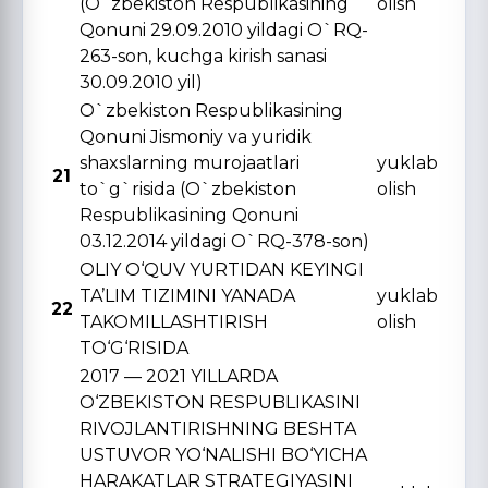
(O`zbekiston Respublikasining
olish
Qonuni 29.09.2010 yildagi O`RQ-
263-son, kuchga kirish sanasi
30.09.2010 yil)
O`zbekiston Respublikasining
Qonuni Jismoniy va yuridik
shaxslarning murojaatlari
yuklab
21
to`g`risida (O`zbekiston
olish
Respublikasining Qonuni
03.12.2014 yildagi O`RQ-378-son)
OLIY O‘QUV YURTIDAN KЕYINGI
TA’LIM TIZIMINI YANADA
yuklab
22
TAKOMILLASHTIRISH
olish
TO‘G‘RISIDA
2017 — 2021 YILLARDA
O‘ZBЕKISTON RЕSPUBLIKASINI
RIVOJLANTIRISHNING BЕSHTA
USTUVOR YO‘NALISHI BO‘YICHA
HARAKATLAR STRATЕGIYASINI