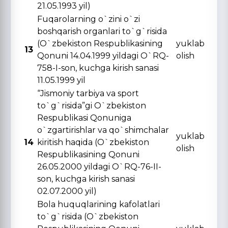
21.05.1993 yil)
Fuqarolarning o`zini o`zi
boshqarish organlari to`g`risida
(O`zbekiston Respublikasining
yuklab
13
Qonuni 14.04.1999 yildagi O`RQ-
olish
758-I-son, kuchga kirish sanasi
11.05.1999 yil
“Jismoniy tarbiya va sport
to`g`risida”gi O`zbekiston
Respublikasi Qonuniga
o`zgartirishlar va qo`shimchalar
yuklab
14
kiritish haqida (O`zbekiston
olish
Respublikasining Qonuni
26.05.2000 yildagi O`RQ-76-II-
son, kuchga kirish sanasi
02.07.2000 yil)
Bola huquqlarining kafolatlari
to`g`risida (O`zbekiston