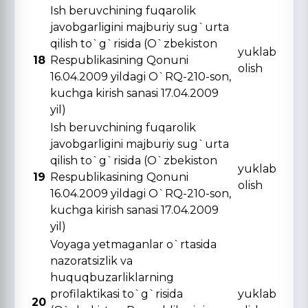
Ish beruvchining fuqarolik
javobgarligini majburiy sug`urta
qilish to`g`risida (O`zbekiston
yuklab
18
Respublikasining Qonuni
olish
16.04.2009 yildagi O`RQ-210-son,
kuchga kirish sanasi 17.04.2009
yil)
Ish beruvchining fuqarolik
javobgarligini majburiy sug`urta
qilish to`g`risida (O`zbekiston
yuklab
19
Respublikasining Qonuni
olish
16.04.2009 yildagi O`RQ-210-son,
kuchga kirish sanasi 17.04.2009
yil)
Voyaga yetmaganlar o`rtasida
nazoratsizlik va
huquqbuzarliklarning
profilaktikasi to`g`risida
yuklab
20