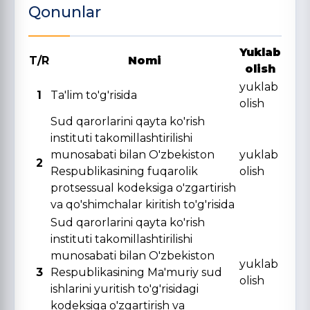
Qonunlar
Yuklab
T/R
Nomi
olish
yuklab
1
Ta'lim to'g'risida
olish
Sud qarorlarini qayta ko'rish
instituti takomillashtirilishi
munosabati bilan O'zbekiston
yuklab
2
Respublikasining fuqarolik
olish
protsessual kodeksiga o'zgartirish
va qo'shimchalar kiritish to'g'risida
Sud qarorlarini qayta ko'rish
instituti takomillashtirilishi
munosabati bilan O'zbekiston
yuklab
3
Respublikasining Ma'muriy sud
olish
ishlarini yuritish to'g'risidagi
kodeksiga o'zgartirish va