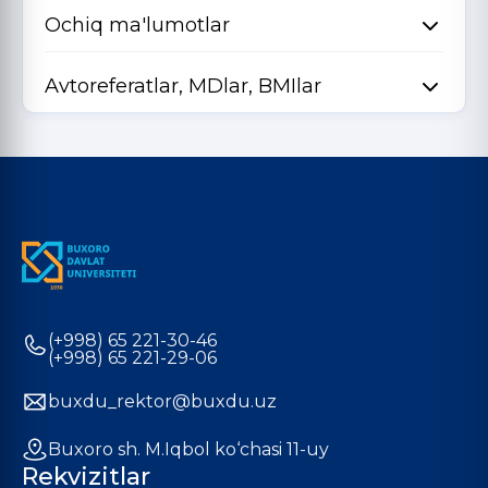
Ochiq ma'lumotlar
Avtoreferatlar, MDlar, BMIlar
(+998) 65 221-30-46
(+998) 65 221-29-06
buxdu_rektor@buxdu.uz
Buxoro sh. M.Iqbol ko‘chasi 11-uy
Rekvizitlar