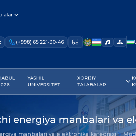
olalar
z
(+998) 65 221-30-46
QABUL
YASHIL
XORIJIY
K
2026
UNIVERSITET
TALABALAR
K
vchi energiya manbalari va e
nergiya manbalari va elektronika kafedrasi
Modd