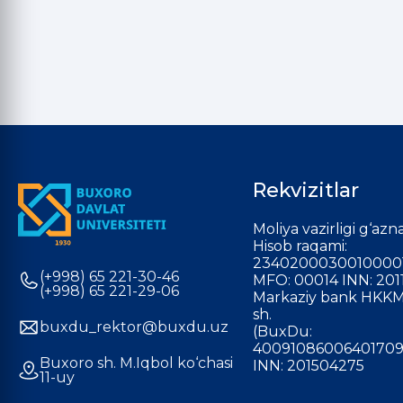
Rekvizitlar
Moliya vazirligi g‘azna
Hisob raqami:
2340200030010000
(+998) 65 221-30-46
MFO: 00014 INN: 201
(+998) 65 221-29-06
Markaziy bank HKKM
sh.
buxdu_rektor@buxdu.uz
(BuxDu:
40091086006401709
Buxoro sh. M.Iqbol ko‘chasi
INN: 201504275
11-uy