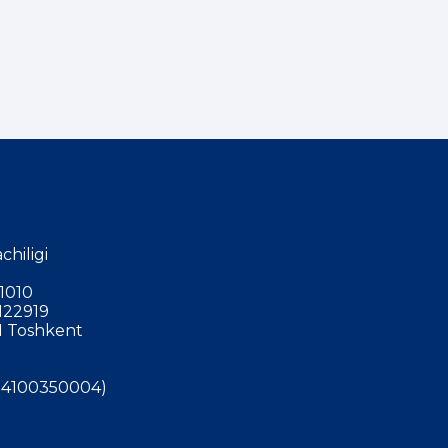
chiligi
1010
122919
 Toshkent
4100350004)