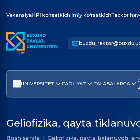
Vakansiya
KPI ko‘rsatkich
Ilmiy ko‘rsatkich
Tezkor hav
buxdu_rektor@buxdu.u
UNIVERSITET
FAOLIYAT
TALABALARGA
Geliofizika, qayta tiklanu
Bosh sahifa
Geliofizika, qayta tiklanuvchi e