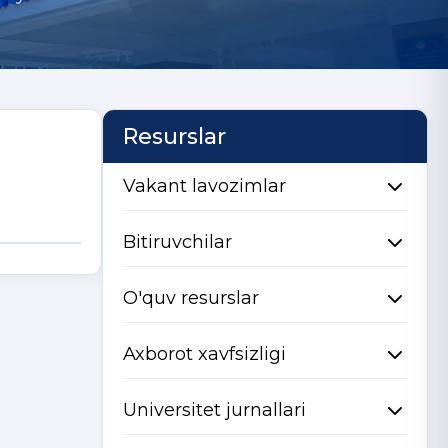
Resurslar
Vakant lavozimlar
Bitiruvchilar
O'quv resurslar
Axborot xavfsizligi
Universitet jurnallari