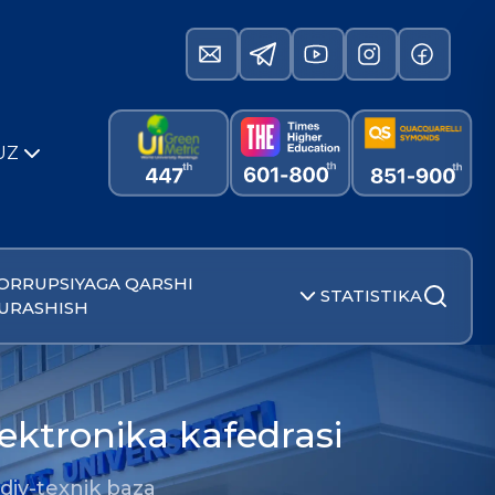
UZ
ORRUPSIYAGA QARSHI
STATISTIKA
URASHISH
lektronika kafedrasi
iy-texnik baza