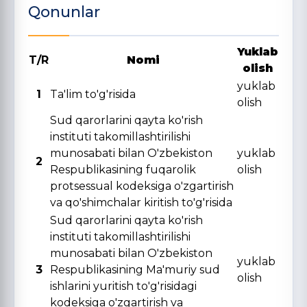
Qonunlar
Yuklab
T/R
Nomi
olish
yuklab
1
Ta'lim to'g'risida
olish
Sud qarorlarini qayta ko'rish
instituti takomillashtirilishi
munosabati bilan O'zbekiston
yuklab
2
Respublikasining fuqarolik
olish
protsessual kodeksiga o'zgartirish
va qo'shimchalar kiritish to'g'risida
Sud qarorlarini qayta ko'rish
instituti takomillashtirilishi
munosabati bilan O'zbekiston
yuklab
3
Respublikasining Ma'muriy sud
olish
ishlarini yuritish to'g'risidagi
kodeksiga o'zgartirish va