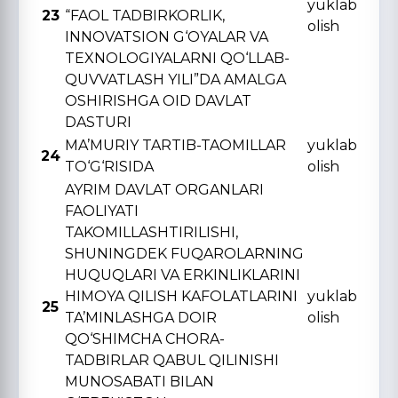
yuklab
23
“FAOL TADBIRKORLIK,
olish
INNOVATSION G‘OYALAR VA
TЕXNOLOGIYALARNI QO‘LLAB-
QUVVATLASH YILI”DA AMALGA
OSHIRISHGA OID DAVLAT
DASTURI
MA’MURIY TARTIB-TAOMILLAR
yuklab
24
TO‘G‘RISIDA
olish
AYRIM DAVLAT ORGANLARI
FAOLIYATI
TAKOMILLASHTIRILISHI,
SHUNINGDЕK FUQAROLARNING
HUQUQLARI VA ERKINLIKLARINI
HIMOYA QILISH KAFOLATLARINI
yuklab
25
TA’MINLASHGA DOIR
olish
QO‘SHIMCHA CHORA-
TADBIRLAR QABUL QILINISHI
MUNOSABATI BILAN