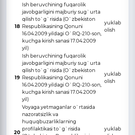
Ish beruvchining fuqarolik
javobgarligini majburiy sug`urta
qilish to`g`risida (O`zbekiston
yuklab
18
Respublikasining Qonuni
olish
16.04.2009 yildagi O`RQ-210-son,
kuchga kirish sanasi 17.04.2009
yil)
Ish beruvchining fuqarolik
javobgarligini majburiy sug`urta
qilish to`g`risida (O`zbekiston
yuklab
19
Respublikasining Qonuni
olish
16.04.2009 yildagi O`RQ-210-son,
kuchga kirish sanasi 17.04.2009
yil)
Voyaga yetmaganlar o`rtasida
nazoratsizlik va
huquqbuzarliklarning
profilaktikasi to`g`risida
yuklab
20