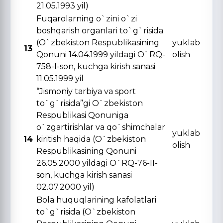
21.05.1993 yil)
Fuqarolarning o`zini o`zi
boshqarish organlari to`g`risida
(O`zbekiston Respublikasining
yuklab
13
Qonuni 14.04.1999 yildagi O`RQ-
olish
758-I-son, kuchga kirish sanasi
11.05.1999 yil
“Jismoniy tarbiya va sport
to`g`risida”gi O`zbekiston
Respublikasi Qonuniga
o`zgartirishlar va qo`shimchalar
yuklab
14
kiritish haqida (O`zbekiston
olish
Respublikasining Qonuni
26.05.2000 yildagi O`RQ-76-II-
son, kuchga kirish sanasi
02.07.2000 yil)
Bola huquqlarining kafolatlari
to`g`risida (O`zbekiston