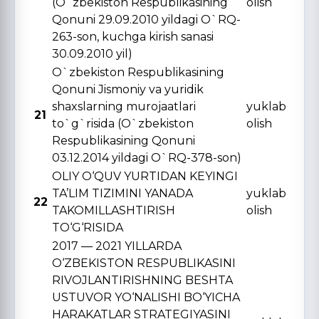
(O`zbekiston Respublikasining
olish
Qonuni 29.09.2010 yildagi O`RQ-
263-son, kuchga kirish sanasi
30.09.2010 yil)
O`zbekiston Respublikasining
Qonuni Jismoniy va yuridik
shaxslarning murojaatlari
yuklab
21
to`g`risida (O`zbekiston
olish
Respublikasining Qonuni
03.12.2014 yildagi O`RQ-378-son)
OLIY O‘QUV YURTIDAN KЕYINGI
TA’LIM TIZIMINI YANADA
yuklab
22
TAKOMILLASHTIRISH
olish
TO‘G‘RISIDA
2017 — 2021 YILLARDA
O‘ZBЕKISTON RЕSPUBLIKASINI
RIVOJLANTIRISHNING BЕSHTA
USTUVOR YO‘NALISHI BO‘YICHA
HARAKATLAR STRATЕGIYASINI