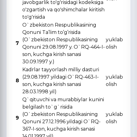
javobgarlik to'g'risidagi kodeksiga
o'zgartish va qo'shimchalar kiritish
to'g'risida
O`zbekiston Respublikasining
Qonuni Ta’lim to’g’risida
(O`zbekiston Respublikasining
yuklab
7
Qonuni 29.08.1997 y. O`RQ-464-I-
olish
son, kuchga kirish sanasi
30.09.1997 y.)
Kadrlar tayyorlash milliy dasturi
(29.08.1997 yildagi O`RQ-463-I-
yuklab
8
son, kuchga kirish sanasi
olish
28.03.1998 yil)
Q`qituvchi va murabbiylar kunini
belgilash to`g`risida
(O`zbekiston Respublikasining
yuklab
9
Qonuni 27.12.1996 yildagi O`RQ-
olish
367-I-son, kuchga kirish sanasi
14.01.1997 yil)