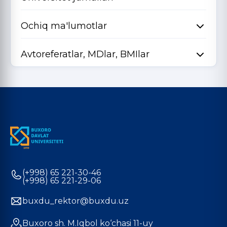
Ochiq ma'lumotlar
Avtoreferatlar, MDlar, BMIlar
(+998) 65 221-30-46
(+998) 65 221-29-06
buxdu_rektor@buxdu.uz
Buxoro sh. M.Iqbol ko‘chasi 11-uy