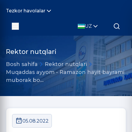
Tezkor havolalar
UZ
Rektor nutqlari
Bosh sahifa
Rektor nutqlari
Muqaddas ayyom - Ramazon hayit bayrami
muborak bo…
05.08.2022