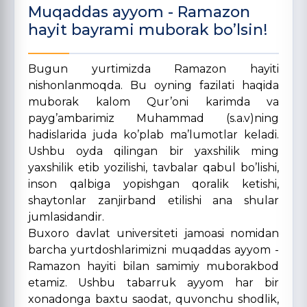
Muqaddas ayyom - Ramazon
hayit bayrami muborak bo’lsin!
Bugun yurtimizda Ramazon hayiti
nishonlanmoqda. Bu oyning fazilati haqida
muborak kalom Qur’oni karimda va
payg’ambarimiz Muhammad (s.a.v)ning
hadislarida juda ko’plab ma’lumotlar keladi.
Ushbu oyda qilingan bir yaxshilik ming
yaxshilik etib yozilishi, tavbalar qabul bo’lishi,
inson qalbiga yopishgan qoralik ketishi,
shaytonlar zanjirband etilishi ana shular
jumlasidandir.
Buxoro davlat universiteti jamoasi nomidan
barcha yurtdoshlarimizni muqaddas ayyom -
Ramazon hayiti bilan samimiy muborakbod
etamiz. Ushbu tabarruk ayyom har bir
xonadonga baxtu saodat, quvonchu shodlik,