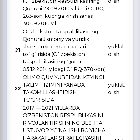
(O`zbekiston Respublikasining
olish
Qonuni 29.09.2010 yildagi O`RQ-
263-son, kuchga kirish sanasi
30.09.2010 yil)
O`zbekiston Respublikasining
Qonuni Jismoniy va yuridik
shaxslarning murojaatlari
yuklab
21
to`g`risida (O`zbekiston
olish
Respublikasining Qonuni
03.12.2014 yildagi O`RQ-378-son)
OLIY O‘QUV YURTIDAN KЕYINGI
TA’LIM TIZIMINI YANADA
yuklab
22
TAKOMILLASHTIRISH
olish
TO‘G‘RISIDA
2017 — 2021 YILLARDA
O‘ZBЕKISTON RЕSPUBLIKASINI
RIVOJLANTIRISHNING BЕSHTA
USTUVOR YO‘NALISHI BO‘YICHA
HARAKATLAR STRATЕGIYASINI