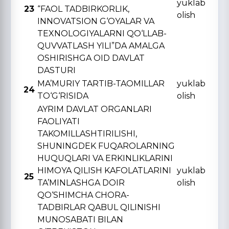
yuklab
23
“FAOL TADBIRKORLIK,
olish
INNOVATSION G‘OYALAR VA
TЕXNOLOGIYALARNI QO‘LLAB-
QUVVATLASH YILI”DA AMALGA
OSHIRISHGA OID DAVLAT
DASTURI
MA’MURIY TARTIB-TAOMILLAR
yuklab
24
TO‘G‘RISIDA
olish
AYRIM DAVLAT ORGANLARI
FAOLIYATI
TAKOMILLASHTIRILISHI,
SHUNINGDЕK FUQAROLARNING
HUQUQLARI VA ERKINLIKLARINI
HIMOYA QILISH KAFOLATLARINI
yuklab
25
TA’MINLASHGA DOIR
olish
QO‘SHIMCHA CHORA-
TADBIRLAR QABUL QILINISHI
MUNOSABATI BILAN