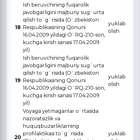
Ish beruvchining fuqarolik
javobgarligini majburiy sug`urta
qilish to`g`risida (O`zbekiston
yuklab
18
Respublikasining Qonuni
olish
16.04.2009 yildagi O`RQ-210-son,
kuchga kirish sanasi 17.04.2009
yil)
Ish beruvchining fuqarolik
javobgarligini majburiy sug`urta
qilish to`g`risida (O`zbekiston
yuklab
19
Respublikasining Qonuni
olish
16.04.2009 yildagi O`RQ-210-son,
kuchga kirish sanasi 17.04.2009
yil)
Voyaga yetmaganlar o`rtasida
nazoratsizlik va
huquqbuzarliklarning
profilaktikasi to`g`risida
yuklab
20