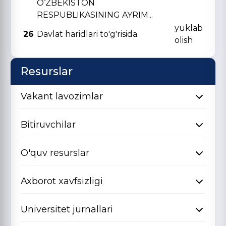
O‘ZBЕKISTON
RЕSPUBLIKASINING AYRIM...
yuklab
26
Davlat haridlari to'g'risida
olish
Resurslar
Vakant lavozimlar
Bitiruvchilar
O'quv resurslar
Axborot xavfsizligi
Universitet jurnallari