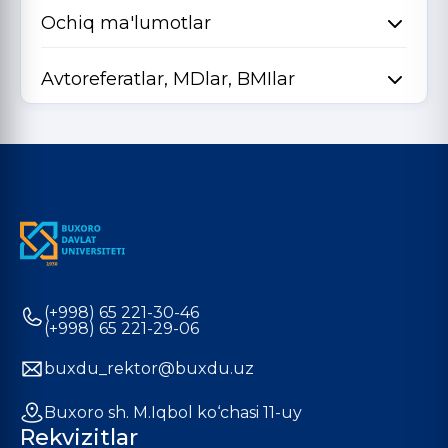
Ochiq ma'lumotlar
Avtoreferatlar, MDlar, BMIlar
(+998) 65 221-30-46
(+998) 65 221-29-06
buxdu_rektor@buxdu.uz
Buxoro sh. M.Iqbol ko‘chasi 11-uy
Rekvizitlar