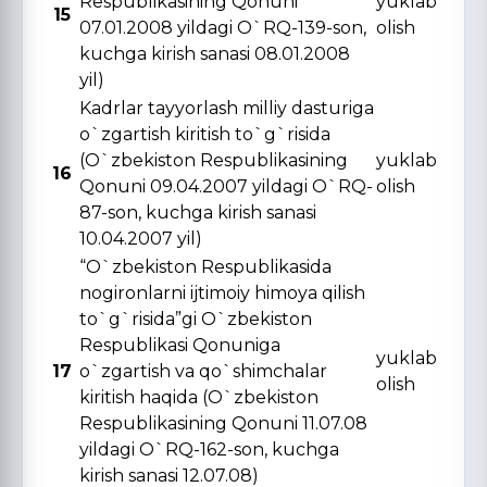
Respublikasining Qonuni
yuklab
15
07.01.2008 yildagi O`RQ-139-son,
olish
kuchga kirish sanasi 08.01.2008
yil)
Kadrlar tayyorlash milliy dasturiga
o`zgartish kiritish to`g`risida
(O`zbekiston Respublikasining
yuklab
16
Qonuni 09.04.2007 yildagi O`RQ-
olish
87-son, kuchga kirish sanasi
10.04.2007 yil)
“O`zbekiston Respublikasida
nogironlarni ijtimoiy himoya qilish
to`g`risida”gi O`zbekiston
Respublikasi Qonuniga
yuklab
17
o`zgartish va qo`shimchalar
olish
kiritish haqida (O`zbekiston
Respublikasining Qonuni 11.07.08
yildagi O`RQ-162-son, kuchga
kirish sanasi 12.07.08)