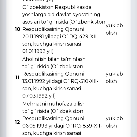
O`zbekiston Respublikasida
yoshlarga oid davlat siyosatining
asoslari to`g`risida (O`zbenkiston
yuklab
10
Respublikasining Qonuni
olish
20.11.1991 yildagi O`RQ-429-XII-
son, kuchga kirish sanasi
01.01.1992 yil)
Aholini ish bilan ta‘minlash
to`g`risida (O`zbekiston
Respublikasining Qonuni
yuklab
11
13.01.1992 yildagi O`RQ-510-XII-
olish
son, kuchga kirish sanasi
07.03.1992 yil)
Mehnatni muhofaza qilish
to`g`risida (O`zbekiston
Respublikasining Qonuni
yuklab
12
06.05.1993 yildagi O`RQ-839-XII-
olish
son, kuchga kirish sanasi