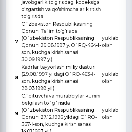
javobgarlik to'g'risidagi kodeksiga
o'zgartish va qo'shimchalar kiritish
to'g'risida
O`zbekiston Respublikasining
Qonuni Ta’lim to’g’risida
(O`zbekiston Respublikasining
yuklab
7
Qonuni 29.08.1997 y. O`RQ-464-I-
olish
son, kuchga kirish sanasi
30.09.1997 y.)
Kadrlar tayyorlash milliy dasturi
(29.08.1997 yildagi O`RQ-463-I-
yuklab
8
son, kuchga kirish sanasi
olish
28.03.1998 yil)
Q`qituvchi va murabbiylar kunini
belgilash to`g`risida
(O`zbekiston Respublikasining
yuklab
9
Qonuni 27.12.1996 yildagi O`RQ-
olish
367-I-son, kuchga kirish sanasi
14.01.1997 yil)