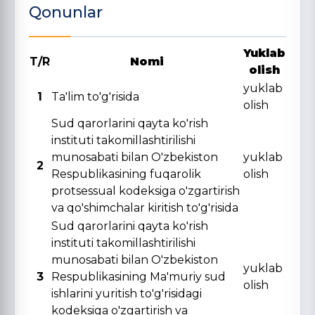
Qonunlar
Yuklab
T/R
Nomi
olish
yuklab
1
Ta'lim to'g'risida
olish
Sud qarorlarini qayta ko'rish
instituti takomillashtirilishi
munosabati bilan O'zbekiston
yuklab
2
Respublikasining fuqarolik
olish
protsessual kodeksiga o'zgartirish
va qo'shimchalar kiritish to'g'risida
Sud qarorlarini qayta ko'rish
instituti takomillashtirilishi
munosabati bilan O'zbekiston
yuklab
3
Respublikasining Ma'muriy sud
olish
ishlarini yuritish to'g'risidagi
kodeksiga o'zgartirish va