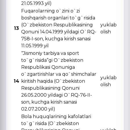
21.05.1993 yil)
Fuqarolarning o`zini o`zi
boshqarish organlari to`g`risida
(O`zbekiston Respublikasining
yuklab
13
Qonuni 14.04.1999 yildagi O`RQ-
olish
758-I-son, kuchga kirish sanasi
11.05.1999 yil
“Jismoniy tarbiya va sport
to`g`risida”gi O`zbekiston
Respublikasi Qonuniga
o`zgartirishlar va qo`shimchalar
yuklab
14
kiritish haqida (O`zbekiston
olish
Respublikasining Qonuni
26.05.2000 yildagi O`RQ-76-II-
son, kuchga kirish sanasi
02.07.2000 yil)
Bola huquqlarining kafolatlari
to`g`risida (O`zbekiston