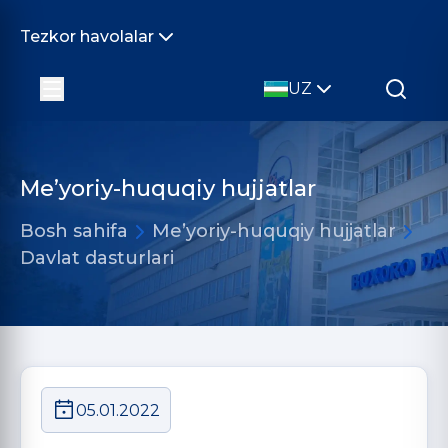
Tezkor havolalar
UZ
Me’yoriy-huquqiy hujjatlar
Bosh sahifa
Me’yoriy-huquqiy hujjatlar
Davlat dasturlari
05.01.2022