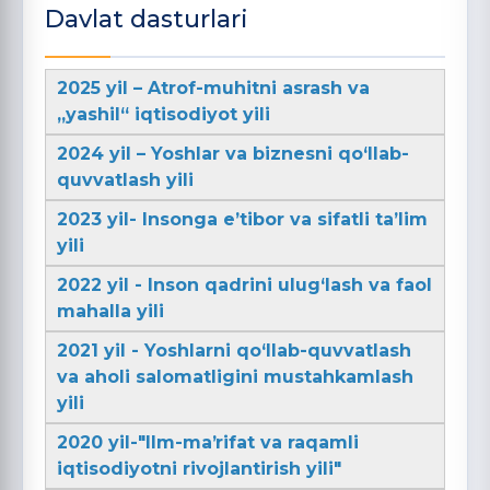
Davlat dasturlari
2025 yil – Atrof-muhitni asrash va
„yashil“ iqtisodiyot yili
2024 yil – Yoshlar va biznesni qo‘llab-
quvvatlash yili
2023 yil- Insonga e’tibor va sifatli ta’lim
yili
2022 yil - Inson qadrini ulug‘lash va faol
mahalla yili
2021 yil - Yoshlarni qo‘llab-quvvatlash
va aholi salomatligini mustahkamlash
yili
2020 yil-"Ilm-maʼrifat va raqamli
iqtisodiyotni rivojlantirish yili"