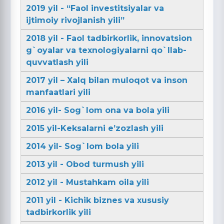
2019 yil - “Faol investitsiyalar va
ijtimoiy rivojlanish yili”
2018 yil - Faol tadbirkorlik, innovatsion
g`oyalar va texnologiyalarni qo`llab-
quvvatlash yili
2017 yil – Xalq bilan muloqot va inson
manfaatlari yili
2016 yil- Sog`lom ona va bola yili
2015 yil-Keksalarni e’zozlash yili
2014 yil- Sog`lom bola yili
2013 yil - Obod turmush yili
2012 yil - Mustahkam oila yili
2011 yil - Kichik biznes va xususiy
tadbirkorlik yili