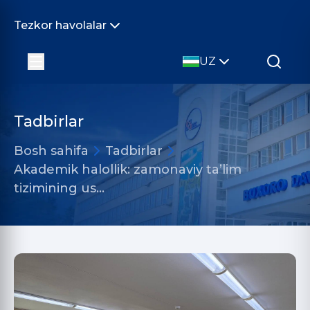
Tezkor havolalar
UZ
Tadbirlar
Bosh sahifa
Tadbirlar
Akademik halollik: zamonaviy taʼlim
tizimining us…