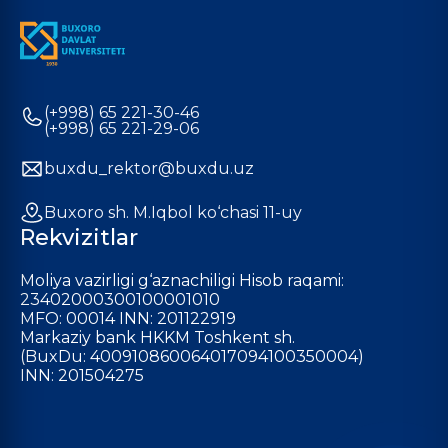
(+998) 65 221-30-46
(+998) 65 221-29-06
buxdu_rektor@buxdu.uz
Buxoro sh. M.Iqbol ko‘chasi 11-uy
Rekvizitlar
Moliya vazirligi g‘aznachiligi Hisob raqami:
23402000300100001010
MFO: 00014 INN: 201122919
Markaziy bank HKKM Toshkent sh.
(BuxDu: 400910860064017094100350004)
INN: 201504275