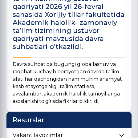
qadriyati 2026 yil 26-fevral
sanasida Xorijiy tillar fakultetida
Akademik halollik- zamonaviy
taʼlim tizimining ustuvor
qadriyati mavzusida davra
suhbatlari o’tkazildi.
Davra suhbatida bugungi globallashuv va
raqobat kuchayib borayotgan davrda ta’lim
sifati har qachongidan ham muhim ahamiyat
kasb etayotganligi, ta’lim sifati esa,
avvalambor, akademik halollik tamoyillariga
asoslanishi to’g’risida fikrlar bildirildi.
Resurslar
Vakant lavozimlar