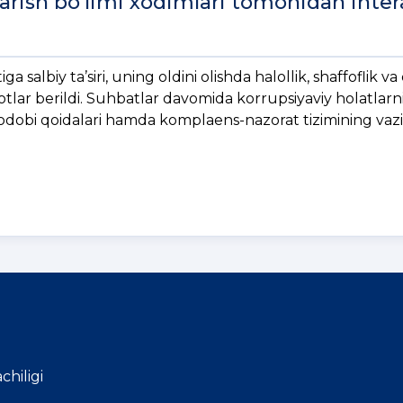
rish bo'limi xodimlari tomonidan inter
salbiy ta’siri, uning oldini olishda halollik, shaffoflik v
tlar berildi. Suhbatlar davomida korrupsiyaviy holatlarni
 odobi qoidalari hamda komplaens-nazorat tizimining vazi
chiligi