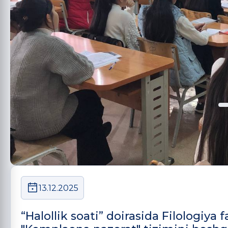
13.12.2025
“Halollik soati” doirasida Filologiya