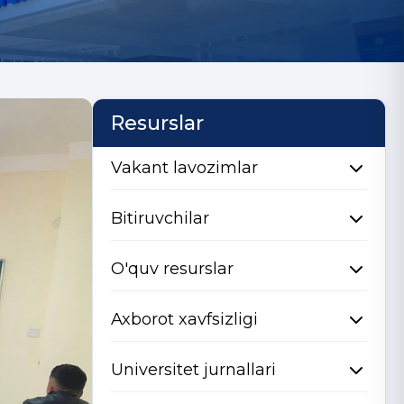
Resurslar
Vakant lavozimlar
Bitiruvchilar
O'quv resurslar
Axborot xavfsizligi
Universitet jurnallari