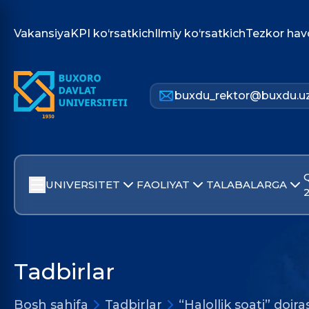
Vakansiya
KPI ko‘rsatkich
Ilmiy ko‘rsatkich
Tezkor hav
buxdu_rektor@buxdu.u
UNIVERSITET
FAOLIYAT
TALABALARGA
Tadbirlar
Bosh sahifa
Tadbirlar
“Halollik soati” doir