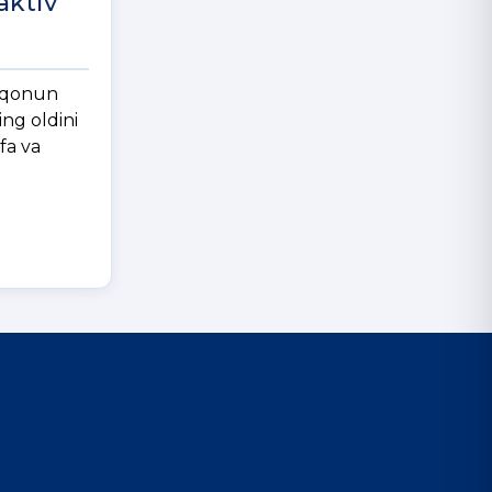
aktiv
a qonun
ng oldini
fa va