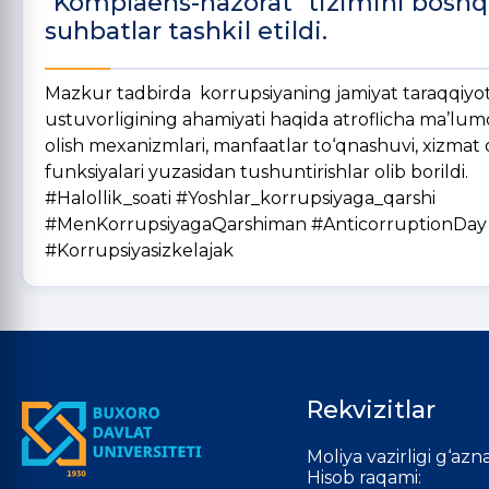
"Komplaens-nazorat" tizimini boshqa
suhbatlar tashkil etildi.
Mazkur tadbirda korrupsiyaning jamiyat taraqqiyotiga 
ustuvorligining ahamiyati haqida atroflicha ma’lumo
olish mexanizmlari, manfaatlar to‘qnashuvi, xizmat
funksiyalari yuzasidan tushuntirishlar olib borildi.
#Halollik_soati #Yoshlar_korrupsiyaga_qarshi
#MenKorrupsiyagaQarshiman #AnticorruptionDay
#Korrupsiyasizkelajak
Rekvizitlar
Moliya vazirligi g‘azna
Hisob raqami: