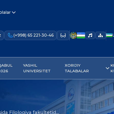
olalar
z
(+998) 65 221-30-46
QABUL
YASHIL
XORIJIY
K
2026
UNIVERSITET
TALABALAR
K
asida Filologiya fakultetid…