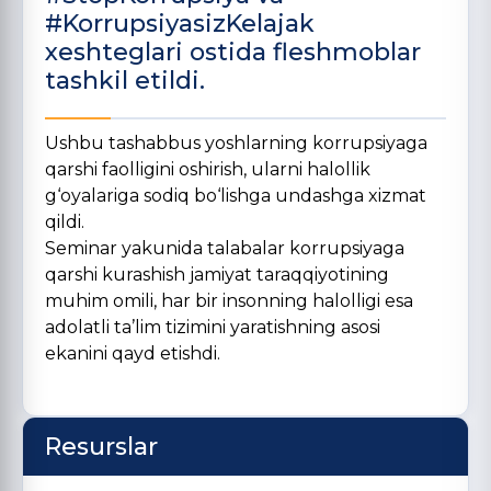
#KorrupsiyasizKelajak
xeshteglari ostida fleshmoblar
tashkil etildi.
Ushbu tashabbus yoshlarning korrupsiyaga
qarshi faolligini oshirish, ularni halollik
g‘oyalariga sodiq bo‘lishga undashga xizmat
qildi.
Seminar yakunida talabalar korrupsiyaga
qarshi kurashish jamiyat taraqqiyotining
muhim omili, har bir insonning halolligi esa
adolatli ta’lim tizimini yaratishning asosi
ekanini qayd etishdi.
Resurslar