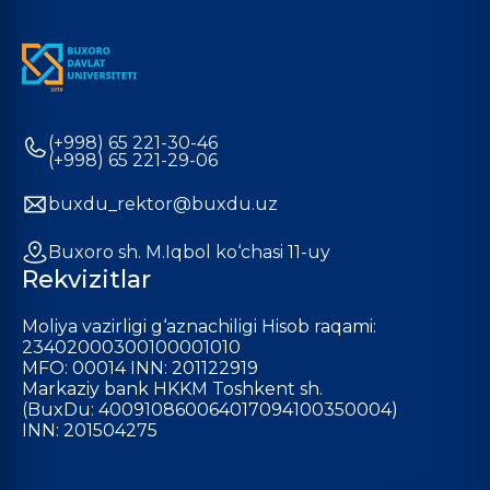
(+998) 65 221-30-46
(+998) 65 221-29-06
buxdu_rektor@buxdu.uz
Buxoro sh. M.Iqbol ko‘chasi 11-uy
Rekvizitlar
Moliya vazirligi g‘aznachiligi Hisob raqami:
23402000300100001010
MFO: 00014 INN: 201122919
Markaziy bank HKKM Toshkent sh.
(BuxDu: 400910860064017094100350004)
INN: 201504275