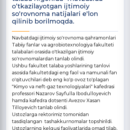
o‘tkazilayotgan ijtimoiy
so'rovnoma natijalari e'lon
qilinib borilmoqda.
Navbatdagi ijtimoiy so'rovnoma qahramonlari
Tabiiy fanlar va agrobiotexnologiya fakulteti
talabalari orasida o'tkazilgan ijtimoiy
so'rovnomalardan tanlab olindi.
Ushbu fakultet talaba yoshlarining tanlovi
asosida fakultetdagi eng faol va namunali fan
o'qituvchilari deb eng ko'p ovoz to'plagan
"Kimyo va neft-gaz texnologiyalari" kafedrasi
professori Nazarov Sayfulla Ibodulloyevich
hamda kafedra dotsenti Avezov Xasan
Tilloyevich tanlab olindi.
Ustozlarga rektorimiz tomonidan
tasdiqlangan tashakkurnomalar topshirildi.
Ustozlarning kelgusi faoliyatlarida omad tilab,