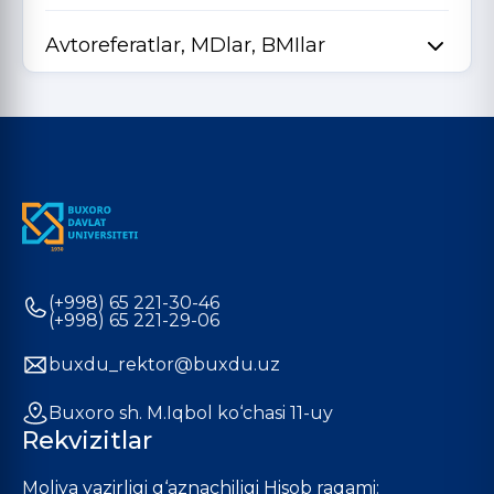
Avtoreferatlar, MDlar, BMIlar
(+998) 65 221-30-46
(+998) 65 221-29-06
buxdu_rektor@buxdu.uz
Buxoro sh. M.Iqbol ko‘chasi 11-uy
Rekvizitlar
Moliya vazirligi g‘aznachiligi Hisob raqami: