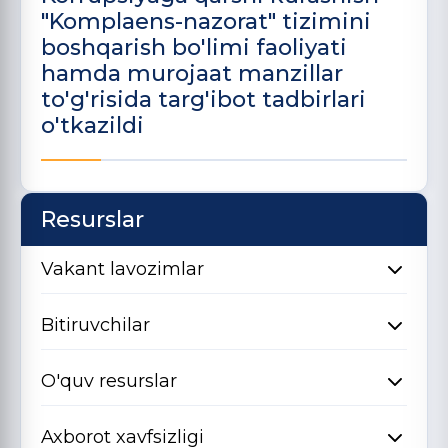
"Komplaens-nazorat" tizimini
boshqarish bo'limi faoliyati
hamda murojaat manzillar
to'g'risida targ'ibot tadbirlari
o'tkazildi
Resurslar
Vakant lavozimlar
Bitiruvchilar
O'quv resurslar
Axborot xavfsizligi