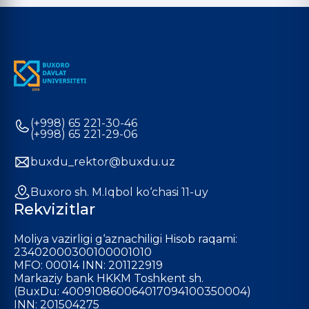
(+998) 65 221-30-46
(+998) 65 221-29-06
buxdu_rektor@buxdu.uz
Buxoro sh. M.Iqbol ko‘chasi 11-uy
Rekvizitlar
Moliya vazirligi g‘aznachiligi Hisob raqami:
23402000300100001010
MFO: 00014 INN: 201122919
Markaziy bank HKKM Toshkent sh.
(BuxDu: 400910860064017094100350004)
INN: 201504275