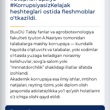
#KorrupsiyasizKelajak
heshteglari ostida fleshmoblar
o'tkazildi.
BuxDU Tabiiy fanlar va agrobiotexnologiya
fakulteti tyutori A.Nasriyev tomonidan
talabalarga maishiy korrupsiya — kundalik
hayotda o‘qituvchi va talabalar, yoki xodimlar
o‘rtasida yuzaga keladigan norasmiy
kelishuvlar, sovg‘a-salom yoki
“minnatdorchilik” shaklidagi illatlar sifatida
izohlandi.
Akademik korrupsiya esa ilmiy ishlar, imtihon
natijalari, reyting tizimi, yoki diplom olish
jarayonida adolatsizlikka yo‘l qo‘yish holatlarini
o‘z ichiga olishi qayd etildi.