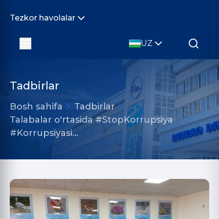
Tezkor havolalar
UZ
Tadbirlar
Bosh sahifa
Tadbirlar
Talabalar o'rtasida #StopKorrupsiya
#Korrupsiyasi…