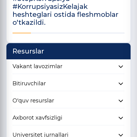
#KorrupsiyasizKelajak
heshteglari ostida fleshmoblar
o'tkazildi.
Resurslar
Vakant lavozimlar
Bitiruvchilar
O'quv resurslar
Axborot xavfsizligi
Universitet jurnallari