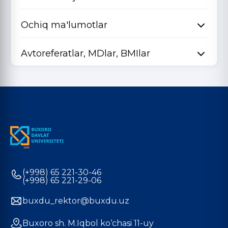
Ochiq ma'lumotlar
Avtoreferatlar, MDlar, BMIlar
(+998) 65 221-30-46
(+998) 65 221-29-06
buxdu_rektor@buxdu.uz
Buxoro sh. M.Iqbol ko‘chasi 11-uy