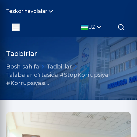
Tezkor havolalar
UZ
Tadbirlar
Bosh sahifa
Tadbirlar
Talabalar o'rtasida #StopKorrupsiya
#Korrupsiyasi…