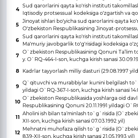
Sud qarorlarini qayta ko'rish instituti takomill
4
Iqtisodiy protsessual kodeksiga o'zgartish va qo's
Jinoyat ishlari bo'yicha sud qarorlarini qayta ko'r
5
O'zbekiston Respublikasining Jinoyat-protsessual
Sud qarorlarini qayta ko'rish instituti takomill
6
Ma'muriy javobgarlik to'g'risidagi kodeksiga o'zga
O`zbekiston Respublikasining Qonuni Ta’lim to
7
y. O`RQ-464-I-son, kuchga kirish sanasi 30.09.19
8
Kadrlar tayyorlash milliy dasturi (29.08.1997 yi
Q`qituvchi va murabbiylar kunini belgilash to`
9
yildagi O`RQ-367-I-son, kuchga kirish sanasi 14.0
O`zbekiston Respublikasida yoshlarga oid davla
10
Respublikasining Qonuni 20.11.1991 yildagi O`RQ-
Aholini ish bilan ta‘minlash to`g`risida (O`zbe
11
XII-son, kuchga kirish sanasi 07.03.1992 yil)
Mehnatni muhofaza qilish to`g`risida (O`zbeki
12
839-XII-son, kuchga kirish sanasi 21.05.1993 yil)