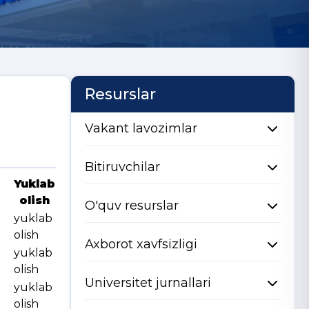
Resurslar
Vakant lavozimlar
Bitiruvchilar
Yuklab
olish
O'quv resurslar
yuklab
olish
Axborot xavfsizligi
yuklab
olish
Universitet jurnallari
yuklab
olish