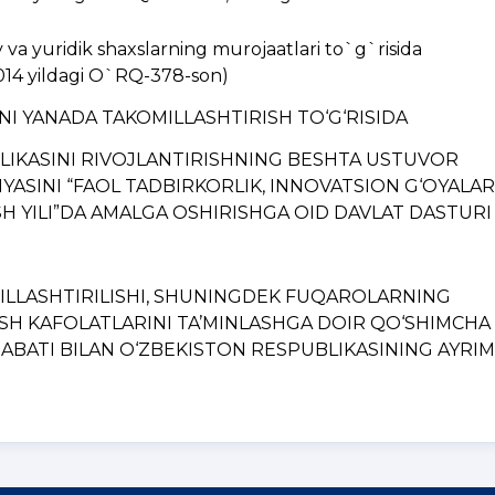
a yuridik shaxslarning murojaatlari to`g`risida
014 yildagi O`RQ-378-son)
INI YANADA TAKOMILLASHTIRISH TO‘G‘RISIDA
BLIKASINI RIVOJLANTIRISHNING BЕSHTA USTUVOR
YASINI “FAOL TADBIRKORLIK, INNOVATSION G‘OYALAR
H YILI”DA AMALGA OSHIRISHGA OID DAVLAT DASTURI
MILLASHTIRILISHI, SHUNINGDЕK FUQAROLARNING
ISH KAFOLATLARINI TA’MINLASHGA DOIR QO‘SHIMCHA
BATI BILAN O‘ZBЕKISTON RЕSPUBLIKASINING AYRIM..