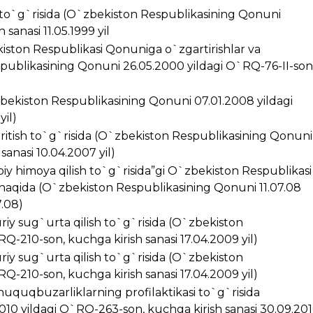
i to`g`risida (O`zbekiston Respublikasining Qonuni
sanasi 11.05.1999 yil
kiston Respublikasi Qonuniga o`zgartirishlar va
spublikasining Qonuni 26.05.2000 yildagi O`RQ-76-II-son
zbekiston Respublikasining Qonuni 07.01.2008 yildagi
yil)
kiritish to`g`risida (O`zbekiston Respublikasining Qonuni
anasi 10.04.2007 yil)
iy himoya qilish to`g`risida”gi O`zbekiston Respublikasi
 haqida (O`zbekiston Respublikasining Qonuni 11.07.08
7.08)
riy sug`urta qilish to`g`risida (O`zbekiston
Q-210-son, kuchga kirish sanasi 17.04.2009 yil)
riy sug`urta qilish to`g`risida (O`zbekiston
Q-210-son, kuchga kirish sanasi 17.04.2009 yil)
huquqbuzarliklarning profilaktikasi to`g`risida
10 yildagi O`RQ-263-son, kuchga kirish sanasi 30.09.20