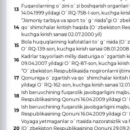
Fuqarolarning o`zini o`zi boshqarish organlar
13
14.04.1999 yildagi O`RQ-758-I-son, kuchga kirish 
“Jismoniy tarbiya va sport to`g`risida”gi O`zbe
14
qo`shimchalar kiritish haqida (O`zbekiston Re
kuchga kirish sanasi 02.07.2000 yil)
Bola huquqlarining kafolatlari to`g`risida (O`
15
O`RQ-139-son, kuchga kirish sanasi 08.01.2008 
Kadrlar tayyorlash milliy dasturiga o`zgartish 
16
09.04.2007 yildagi O`RQ-87-son, kuchga kirish s
“O`zbekiston Respublikasida nogironlarni ijtimo
17
Qonuniga o`zgartish va qo`shimchalar kiritish
yildagi O`RQ-162-son, kuchga kirish sanasi 12.0
Ish beruvchining fuqarolik javobgarligini majbu
18
Respublikasining Qonuni 16.04.2009 yildagi O`R
Ish beruvchining fuqarolik javobgarligini majbu
19
Respublikasining Qonuni 16.04.2009 yildagi O`R
Voyaga yetmaganlar o`rtasida nazoratsizlik va 
20
(O`zbekiston Respublikasining Qonuni 29.09.20