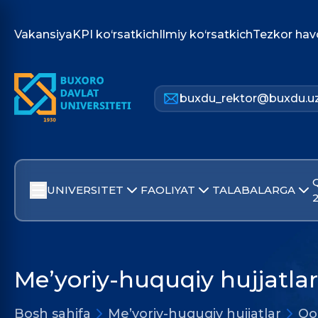
Vakansiya
KPI ko‘rsatkich
Ilmiy ko‘rsatkich
Tezkor hav
buxdu_rektor@buxdu.u
UNIVERSITET
FAOLIYAT
TALABALARGA
Me’yoriy-huquqiy hujjatlar
Bosh sahifa
Me’yoriy-huquqiy hujjatlar
Qo