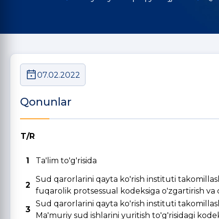
07.02.2022
Qonunlar
T/R
1
Ta'lim to'g'risida
Sud qarorlarini qayta ko'rish instituti takomill
2
fuqarolik protsessual kodeksiga o'zgartirish va qo
Sud qarorlarini qayta ko'rish instituti takomill
3
Ma'muriy sud ishlarini yuritish to'g'risidagi kode