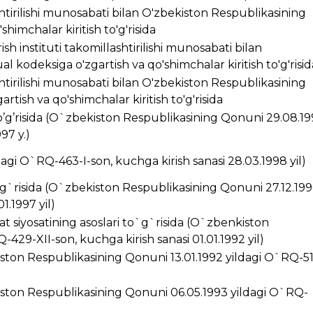
ashtirilishi munosabati bilan O'zbekiston Respublikasining
himchalar kiritish to'g'risida
ish instituti takomillashtirilishi munosabati bilan
 kodeksiga o'zgartish va qo'shimchalar kiritish to'g'risid
ashtirilishi munosabati bilan O'zbekiston Respublikasining
rtish va qo'shimchalar kiritish to'g'risida
’g’risida (O`zbekiston Respublikasining Qonuni 29.08.1
97 y.)
ldagi O`RQ-463-I-son, kuchga kirish sanasi 28.03.1998 yil)
g`risida (O`zbekiston Respublikasining Qonuni 27.12.199
1.1997 yil)
t siyosatining asoslari to`g`risida (O`zbenkiston
429-XII-son, kuchga kirish sanasi 01.01.1992 yil)
kiston Respublikasining Qonuni 13.01.1992 yildagi O`RQ-5
ston Respublikasining Qonuni 06.05.1993 yildagi O`RQ-