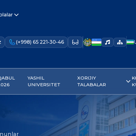
olalar
z
(+998) 65 221-30-46
QABUL
YASHIL
XORIJIY
K
2026
UNIVERSITET
TALABALAR
K
nunlar