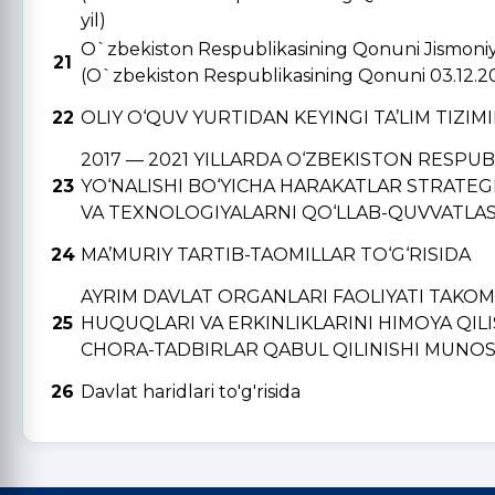
yil)
O`zbekiston Respublikasining Qonuni Jismoniy v
21
(O`zbekiston Respublikasining Qonuni 03.12.2
22
OLIY O‘QUV YURTIDAN KЕYINGI TA’LIM TIZIM
2017 — 2021 YILLARDA O‘ZBЕKISTON RЕSPU
23
YO‘NALISHI BO‘YICHA HARAKATLAR STRATЕGI
VA TЕXNOLOGIYALARNI QO‘LLAB-QUVVATLAS
24
MA’MURIY TARTIB-TAOMILLAR TO‘G‘RISIDA
AYRIM DAVLAT ORGANLARI FAOLIYATI TAKO
25
HUQUQLARI VA ERKINLIKLARINI HIMOYA QIL
CHORA-TADBIRLAR QABUL QILINISHI MUNOSA
26
Davlat haridlari to'g'risida