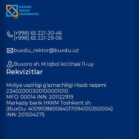
(+998) 65 221-30-46
(+998) 65 221-29-06
buxdu_rektor@buxdu.uz
Buxoro sh. M.Iqbol ko‘chasi 11-uy
Rekvizitlar
Moliya vazirligi g‘aznachiligi Hisob raqami:
23402000300100001010
MFO: 00014 INN: 201122919
Markaziy bank HKKM Toshkent sh.
(BuxDu: 400910860064017094100350004)
INN: 201504275