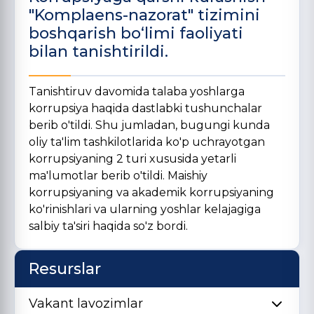
"Komplaens-nazorat" tizimini
boshqarish bo‘limi faoliyati
bilan tanishtirildi.
Tanishtiruv davomida talaba yoshlarga
korrupsiya haqida dastlabki tushunchalar
berib o'tildi. Shu jumladan, bugungi kunda
oliy ta'lim tashkilotlarida ko'p uchrayotgan
korrupsiyaning 2 turi xususida yetarli
ma'lumotlar berib o'tildi. Maishiy
korrupsiyaning va akademik korrupsiyaning
ko'rinishlari va ularning yoshlar kelajagiga
salbiy ta'siri haqida so'z bordi.
Resurslar
Vakant lavozimlar