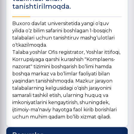
tanishtirilmoqda.
Buxoro davlat universitetida yangi o‘quv
yilida o‘z bilim safarini boshlagan 1-bosqich
talabalari uchun tanishtiruv mashg‘ulotlari
o‘tkazilmoqda.
Talaba yoshlar Ofis registrator, Yoshlar ittifoqi,
Korrupsiyaga qarshi kurashish "Komplaens-
nazorat" tizimini boshqarish bo‘limi hamda
boshqa markaz va bo‘limlar faoliyati bilan
yaqindan tanishishmoqda. Mazkur jarayon
talabalarning kelgusidagi o‘qish jarayonini
samarali tashkil etish, ularning huquq va
imkoniyatlarini kengaytirish, shuningdek,
ijtimoiy-ma’naviy hayotga faol kirib borishlari
uchun muhim qadam bo‘lib xizmat qiladi.