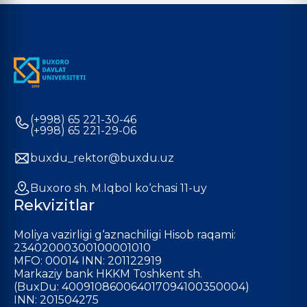
(+998) 65 221-30-46
(+998) 65 221-29-06
buxdu_rektor@buxdu.uz
Buxoro sh. M.Iqbol ko‘chasi 11-uy
Rekvizitlar
Moliya vazirligi g‘aznachiligi Hisob raqami:
23402000300100001010
MFO: 00014 INN: 201122919
Markaziy bank HKKM Toshkent sh.
(BuxDu: 400910860064017094100350004)
INN: 201504275