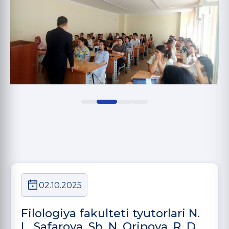
02.10.2025
Filologiya fakulteti tyutorlari N.
L. Safarova, Sh. N. Oripova, R. D.