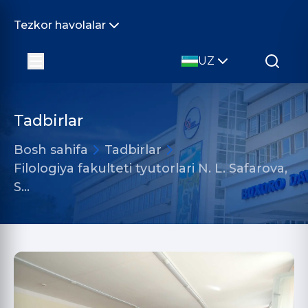
Tezkor havolalar
UZ
Tadbirlar
Bosh sahifa
Tadbirlar
Filologiya fakulteti tyutorlari N. L. Safarova,
S…