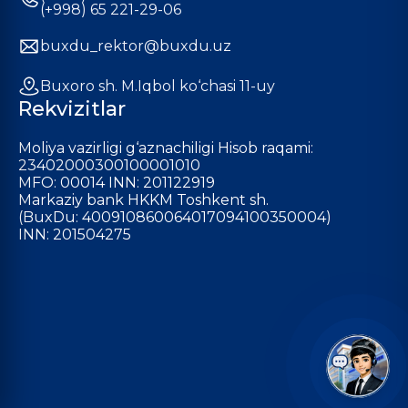
(+998) 65 221-29-06
buxdu_rektor@buxdu.uz
Buxoro sh. M.Iqbol ko‘chasi 11-uy
Rekvizitlar
Moliya vazirligi g‘aznachiligi Hisob raqami:
23402000300100001010
MFO: 00014 INN: 201122919
Markaziy bank HKKM Toshkent sh.
(BuxDu: 400910860064017094100350004)
INN: 201504275