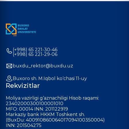
(+998) 65 221-30-46
(+998) 65 221-29-06
buxdu_rektor@buxdu.uz
Buxoro sh. M.Iqbol ko‘chasi 11-uy
Rekvizitlar
Moliya vazirligi g‘aznachiligi Hisob raqami:
23402000300100001010
MFO: 00014 INN: 201122919
Markaziy bank HKKM Toshkent sh.
(BuxDu: 400910860064017094100350004)
INN: 201504275