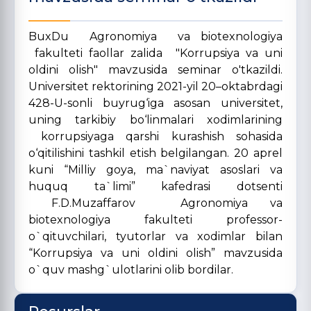
BuxDu Agronomiya va biotexnologiya
fakulteti faollar zalida "Korrupsiya va uni
oldini olish" mavzusida seminar o'tkazildi.
Universitet rektorining 2021-yil 20–oktabrdagi
428-U-sonli buyrug‘iga asosan universitet,
uning tarkibiy bo‘linmalari xodimlarining
korrupsiyaga qarshi kurashish sohasida
o‘qitilishini tashkil etish belgilangan. 20 aprel
kuni “Milliy goya, ma`naviyat asoslari va
huquq ta`limi” kafedrasi dotsenti
F.D.Muzaffarov Agronomiya va
biotexnologiya fakulteti professor-
o`qituvchilari, tyutorlar va xodimlar bilan
“Korrupsiya va uni oldini olish” mavzusida
o`quv mashg`ulotlarini olib bordilar.