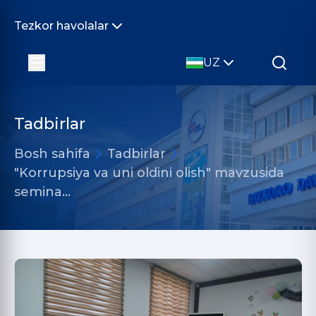
Tezkor havolalar
UZ
Tadbirlar
Bosh sahifa
Tadbirlar
"Korrupsiya va uni oldini olish" mavzusida
semina…