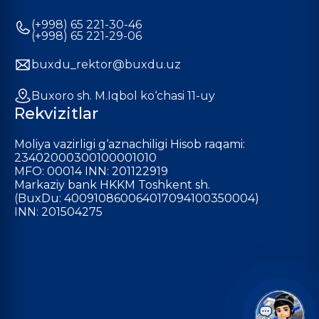
(+998) 65 221-30-46
(+998) 65 221-29-06
buxdu_rektor@buxdu.uz
Buxoro sh. M.Iqbol ko‘chasi 11-uy
Rekvizitlar
Moliya vazirligi g‘aznachiligi Hisob raqami:
23402000300100001010
MFO: 00014 INN: 201122919
Markaziy bank HKKM Toshkent sh.
(BuxDu: 400910860064017094100350004)
INN: 201504275