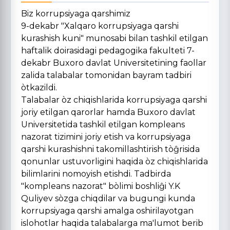
Biz korrupsiyaga qarshimiz
9-dekabr "Xalqaro korrupsiyaga qarshi
kurashish kuni" munosabi bilan tashkil etilgan
haftalik doirasidagi pedagogika fakulteti 7-
dekabr Buxoro davlat Universitetining faollar
zalida talabalar tomonidan bayram tadbiri
òtkazildi.
Talabalar òz chiqishlarida korrupsiyaga qarshi
joriy etilgan qarorlar hamda Buxoro davlat
Universitetida tashkil etilgan kompleans
nazorat tizimini joriy etish va korrupsiyaga
qarshi kurashishni takomillashtirish tòĝrisida
qonunlar ustuvorligini haqida òz chiqishlarida
bilimlarini nomoyish etishdi. Tadbirda
"kompleans nazorat" bòlimi boshliĝi Y.K
Quliyev sòzga chiqdilar va bugungi kunda
korrupsiyaga qarshi amalga oshirilayotgan
islohotlar haqida talabalarga ma'lumot berib