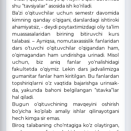
shu “tavsiyalar” asosida ish ko‘riladi.
Ba’zi o‘qituvchilar uchun semestr davomida
kimning qanday o‘qigani, darslardagi ishtiroki
ahamiyatsiz, - deydi poytaxtimizdagi oliy ta’lim
muassasalaridan birining bitiruvchi kurs
talabasi. – Ayniqsa, nomutaxassislik fanlaridan
dars o‘tuvchi o‘qituvchilar o‘qigandan ham,
o‘qimagandan ham undirishga urinadi. Misol
uchun, biz aniq fanlar yo‘nalishidagi
fakultetda o‘qiymiz. Lekin dars jadvalimizga
gumanitar fanlar ham kiritilgan. Bu fanlardan
topshiriqlarni o‘z vaqtida bajarishga urinsak-
da, yakunda bahoni belgilangan “stavka”lar
hal qiladi.
Bugun o‘qituvchining mavqeyini oshirish
bo‘yicha ko‘plab amaliy ishlar qilinayotgani
hech kimga sir emas.
Biroq talabaning cho‘ntagiga ko‘z olaytirgan,