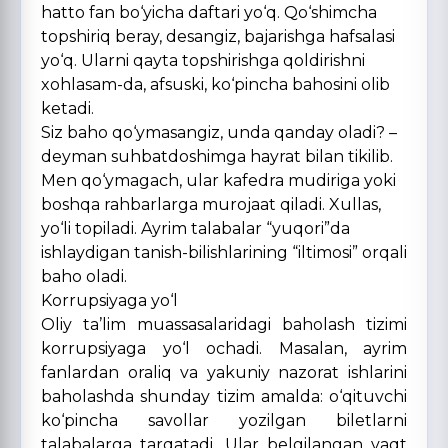
hatto fan bo‘yicha daftari yo‘q. Qo‘shimcha
topshiriq beray, desangiz, bajarishga hafsalasi
yo‘q. Ularni qayta topshirishga qoldirishni
xohlasam-da, afsuski, ko‘pincha bahosini olib
ketadi.
Siz baho qo‘ymasangiz, unda qanday oladi? –
deyman suhbatdoshimga hayrat bilan tikilib.
Men qo‘ymagach, ular kafedra mudiriga yoki
boshqa rahbarlarga murojaat qiladi. Xullas,
yo‘li topiladi. Ayrim talabalar “yuqori”da
ishlaydigan tanish-bilishlarining “iltimosi” orqali
baho oladi.
Korrupsiyaga yo‘l
Oliy ta’lim muassasalaridagi baholash tizimi
korrupsiyaga yo‘l ochadi. Masalan, ayrim
fanlardan oraliq va yakuniy nazorat ishlarini
baholashda shunday tizim amalda: o‘qituvchi
ko‘pincha savollar yozilgan biletlarni
talabalarga tarqatadi. Ular belgilangan vaqt