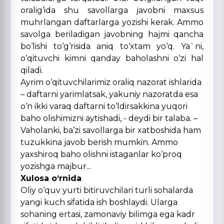
oralig‘ida shu savollarga javobni maxsus
muhrlangan daftarlarga yozishi kerak. Ammo
savolga beriladigan javobning hajmi qancha
bo‘lishi to‘g‘risida aniq to‘xtam yo‘q. Ya`ni,
o‘qituvchi kimni qanday baholashni o‘zi hal
qiladi.
Ayrim o‘qituvchilarimiz oraliq nazorat ishlarida
– daftarni yarimlatsak, yakuniy nazoratda esa
o‘n ikki varaq daftarni to‘ldirsakkina yuqori
baho olishimizni aytishadi, - deydi bir talaba. –
Vaholanki, ba’zi savollarga bir xatboshida ham
tuzukkina javob berish mumkin. Ammo
yaxshiroq baho olishni istaganlar ko‘proq
yozishga majbur...
Xulosa o‘rnida
Oliy o‘quv yurti bitiruvchilari turli sohalarda
yangi kuch sifatida ish boshlaydi. Ularga
sohaning ertasi, zamonaviy bilimga ega kadr