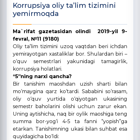
Korrupsiya oliy ta’lim tizimini
yemirmoqda
Ma`rifat gazetasidan olindi 2019-yil 9-
fevral, №11 (9180)
Oliy ta’lim tizimini uzoq vaqtdan beri ichdan
yemirayotgan xastaliklar bor. Shulardan biri –
o‘quv semestrlari yakunidagi tamagirlik,
korrupsiya holatlari.
“5”ning narxi qancha?
Bir tanishim maoshdan uzish sharti bilan
mo‘maygina qarz ko‘tardi. Sababini so‘rasam,
oliy o‘quv yurtida o‘qiyotgan ukasining
semestr baholarini olishi uchun zarur ekan.
Uning aytishicha, naq bir oylik maoshiga teng
summa bor-yog‘i 4-5 ta fanni “yopish”ga
etarkan. Tanishimning ukasi bilan suhbat esa
quyidagicha bo‘ldi: