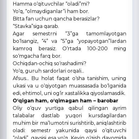
Hamma o‘qituvchilar “oladi”mi?
Yo‘q, “olmaydiganlar”i ham bor.
Bitta fan uchun qancha berasizlar?
“Stavka”siga qarab.
Agar semestrni “3”ga tamomlayotgan
bo‘lsangiz, “4” va “5”ga “yopayotgan”lardan
kamroq berasiz. O‘rtada 100-200 ming
so‘mgacha farq bor.
Ochiqdan-ochiq so‘rashadimi?
Yo‘q, guruh sardorlari orqali...
Afsus... Bu holat faqat o‘sha tanishim, uning
ukasi va u o‘qiyotgan muassasada bo‘lganida
edi, ehtimol, uni og‘ir xastalikka qiyoslamasdik.
O‘qigan ham, o‘qimagan ham – barobar
Oliy o‘quv yurtiga qabul qilingan ayrim
talabalar dastlab yuqori kursdagilardan
muhim bir ma’lumotni surishtirib, aniqlashtirib
oladi: semestr yakunida qaysi o‘qituvchi
“oladi”, qaysisi esa yo‘q. Keyin o‘qish davomida