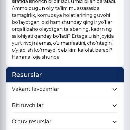
sifatida ishonch bildiriladi, umid bilan qaraladi.
Ammo bugun oliy ta’lim muassasasida
tamagirlik, korrupsiya holatlarining guvohi
bo‘layotgan, o‘zi ham shunday qing‘ir yo‘llar
orqali baho olayotgan talabaning, kadrning
salohiyati qanday bo‘ladi? Ertaga u ish joyida
yurt rivojini emas, o‘z manfaatini, cho‘ntagini
o‘ylab ish ko‘rmaydi deb kim kafolat beradi?
Hamma fojia shunda.
Resurslar
Vakant lavozimlar
Bitiruvchilar
O'quv resurslar