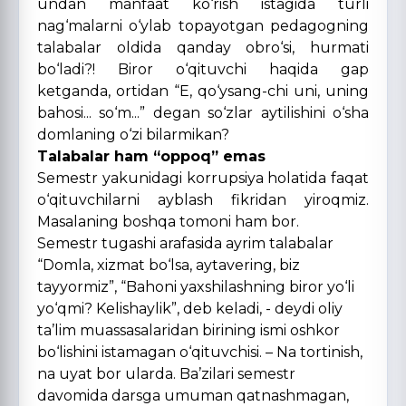
undan manfaat ko‘rish istagida turli
nag‘malarni o‘ylab topayotgan pedagogning
talabalar oldida qanday obro‘si, hurmati
bo‘ladi?! Biror o‘qituvchi haqida gap
ketganda, ortidan “E, qo‘ysang-chi uni, uning
bahosi... so‘m...” degan so‘zlar aytilishini o‘sha
domlaning o‘zi bilarmikan?
Talabalar ham “oppoq” emas
Semestr yakunidagi korrupsiya holatida faqat
o‘qituvchilarni ayblash fikridan yiroqmiz.
Masalaning boshqa tomoni ham bor.
Semestr tugashi arafasida ayrim talabalar
“Domla, xizmat bo‘lsa, aytavering, biz
tayyormiz”, “Bahoni yaxshilashning biror yo‘li
yo‘qmi? Kelishaylik”, deb keladi, - deydi oliy
ta’lim muassasalaridan birining ismi oshkor
bo‘lishini istamagan o‘qituvchisi. – Na tortinish,
na uyat bor ularda. Ba’zilari semestr
davomida darsga umuman qatnashmagan,