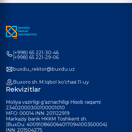
(+998) 65 221-30-46
(+998) 65 221-29-06
buxdu_rektor@buxdu.uz
Buxoro sh. M.Iqbol ko‘chasi 11-uy
Rekvizitlar
Moliya vazirligi g‘aznachiligi Hisob raqami:
23402000300100001010
MFO: 00014 INN: 201122919
Markaziy bank HKKM Toshkent sh.
(BuxDu: 400910860064017094100350004)
INN: 201504275