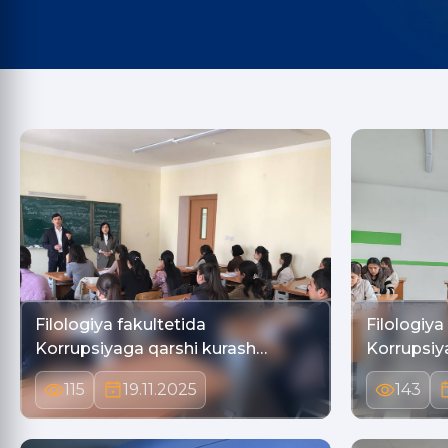
Filologiya fakultetida
Filologiya
Korrupsiyaga qarshi kurash…
Korrupsiy
115
19.11.2025
143