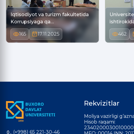
Iqtisodiyot va turizm fakultetida
Universite
Korrupsiyaga qa…
ishtirokid
165
17.11.2025
462
Rekvizitlar
Moliya vazirligi g‘azna
Hisob raqami:
2340200030010000
(+998) 65 221-30-46
MFO: 00014 INN: 201