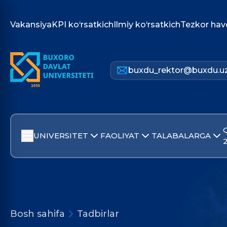
Vakansiya
KPI ko‘rsatkich
Ilmiy ko‘rsatkich
Tezkor hav
buxdu_rektor@buxdu.u
UNIVERSITET
FAOLIYAT
TALABALARGA
Bosh sahifa
Tadbirlar