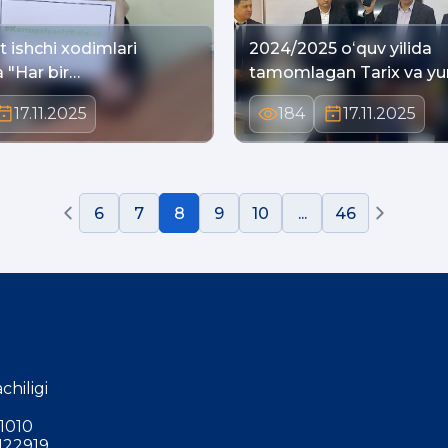
t ishchi xodimlari
2024/2025 oʻquv yilida
a "Har bir…
tamomlagan Tarix va yur
17.11.2025
184
17.11.2025
6
7
8
9
10
...
46
chiligi
1010
122919