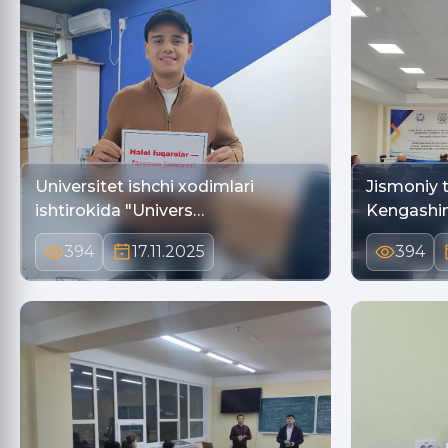
Universitet ishchi xodimlari
Jismoniy t
ishtirokida "Univers…
Kengashin
394
17.11.2025
394