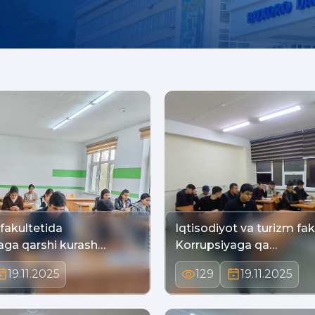
 fakultetida
Iqtisodiyot va turizm fak
aga qarshi kurash…
Korrupsiyaga qa…
19.11.2025
129
19.11.2025