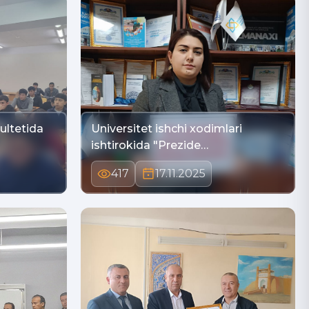
ultetida
Universitet ishchi xodimlari
ishtirokida "Prezide…
417
17.11.2025