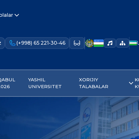
olalar
z
(+998) 65 221-30-46
QABUL
YASHIL
XORIJIY
K
2026
UNIVERSITET
TALABALAR
K