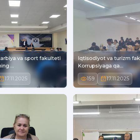
arbiya va sport fakulteti
Iqtisodiyot va turizm fak
ing …
Korrupsiyaga qa…
17.11.2025
159
17.11.2025