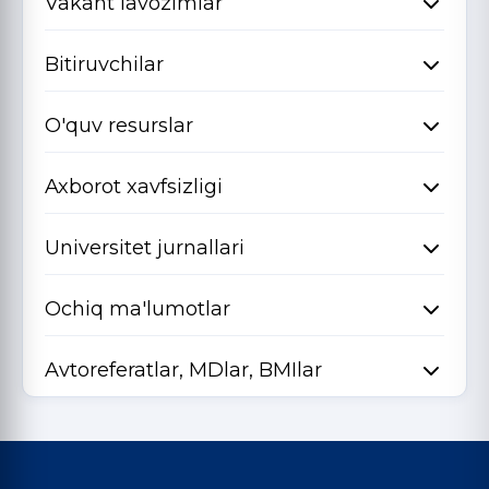
Vakant lavozimlar
Bitiruvchilar
O'quv resurslar
Axborot xavfsizligi
Universitet jurnallari
Ochiq ma'lumotlar
Avtoreferatlar, MDlar, BMIlar