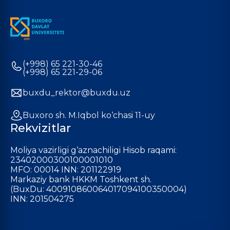
(+998) 65 221-30-46
(+998) 65 221-29-06
buxdu_rektor@buxdu.uz
Buxoro sh. M.Iqbol ko‘chasi 11-uy
Rekvizitlar
Moliya vazirligi g‘aznachiligi Hisob raqami:
23402000300100001010
MFO: 00014 INN: 201122919
Markaziy bank HKKM Toshkent sh.
(BuxDu: 400910860064017094100350004)
INN: 201504275