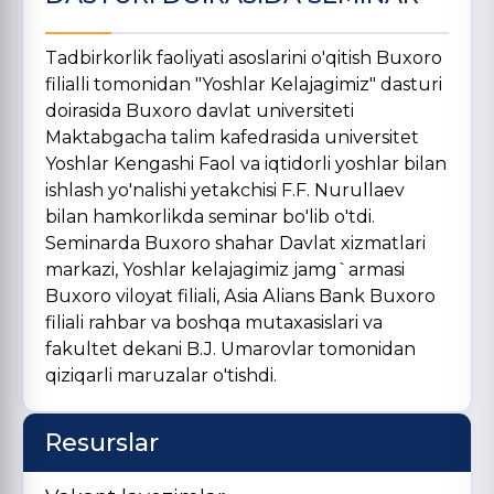
Tadbirkorlik faoliyati asoslarini o'qitish Buxoro
filialli tomonidan "Yoshlar Kelajagimiz" dasturi
doirasida Buxoro davlat universiteti
Maktabgacha talim kafedrasida universitet
Yoshlar Kengashi Faol va iqtidorli yoshlar bilan
ishlash yo'nalishi yetakchisi F.F. Nurullaev
bilan hamkorlikda seminar bo'lib o'tdi.
Seminarda Buxoro shahar Davlat xizmatlari
markazi, Yoshlar kelajagimiz jamg`armasi
Buxoro viloyat filiali, Аsia Аlians Bank Buxoro
filiali rahbar va boshqa mutaxasislari va
fakultet dekani B.J. Umarovlar tomonidan
qiziqarli maruzalar o'tishdi.
Resurslar