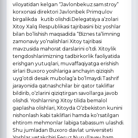
viloyatidan kelgan “Javlonbekuz.sam.stroy”
korxonasi direktori Javlonbek Primqulov
birgalikda kutib olishdi.Delegatsiya a’zolari
Xitoy Xalq Respublikasi tajribasini biz yoshlar
bilan bo’lishish maqsadida “Biznes ta’limning
zamonaviy yo’nalishlari Xitoy tajribasi
mavzusida mahorat darslarini o’tdi. Xitoylik
tengdoshlarimizning tadbirkorlik faoliyatida
erishgan yutuqlari, muvaffaqiyatga erishish
sirlari Buxoro yoshlariga anchayin qiziqish
uyg’otdi desak mubolag’a bo’lmaydi.Tashrif
jarayonida qatnashchilar bir qator takliflar
bildirib, o’zlarini qiziqtirgan savollarga javob
olishdi. Yoshlarning Xitoy tilida bemalol
gaplasha olishlari, Xitoyda O’zbekiston kunini
nishonlash kabi takliflari hamda ko’rsatilgan
ehtirom mehmonlar labiga tabassum ulashdi.
Shu jumladan Buxoro davlat universiteti
Yoshlar yetakchisi Feruz Nurullayev ham