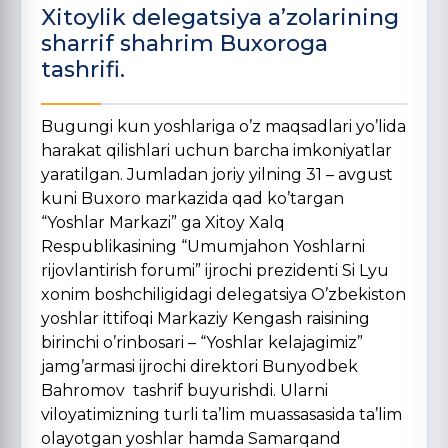
Xitoylik delegatsiya a’zolarining
sharrif shahrim Buxoroga
tashrifi.
Bugungi kun yoshlariga o’z maqsadlari yo’lida
harakat qilishlari uchun barcha imkoniyatlar
yaratilgan. Jumladan joriy yilning 31 – avgust
kuni Buxoro markazida qad ko’targan
“Yoshlar Markazi” ga Xitoy Xalq
Respublikasining “Umumjahon Yoshlarni
rijovlantirish forumi” ijrochi prezidenti Si Lyu
xonim boshchiligidagi delegatsiya O’zbekiston
yoshlar ittifoqi Markaziy Kengash raisining
birinchi o’rinbosari – “Yoshlar kelajagimiz”
jamg’armasi ijrochi direktori Bunyodbek
Bahromov tashrif buyurishdi. Ularni
viloyatimizning turli ta’lim muassasasida ta’lim
olayotgan yoshlar hamda Samarqand