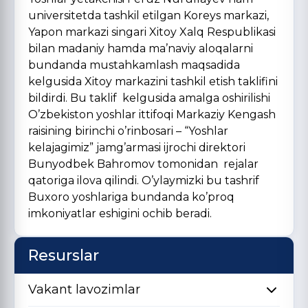
universitetda tashkil etilgan Koreys markazi,
Yapon markazi singari Xitoy Xalq Respublikasi
bilan madaniy hamda ma’naviy aloqalarni
bundanda mustahkamlash maqsadida
kelgusida Xitoy markazini tashkil etish taklifini
bildirdi. Bu taklif kelgusida amalga oshirilishi
O’zbekiston yoshlar ittifoqi Markaziy Kengash
raisining birinchi o’rinbosari – “Yoshlar
kelajagimiz” jamg’armasi ijrochi direktori
Bunyodbek Bahromov tomonidan rejalar
qatoriga ilova qilindi. O’ylaymizki bu tashrif
Buxoro yoshlariga bundanda ko’proq
imkoniyatlar eshigini ochib beradi.
Resurslar
Vakant lavozimlar