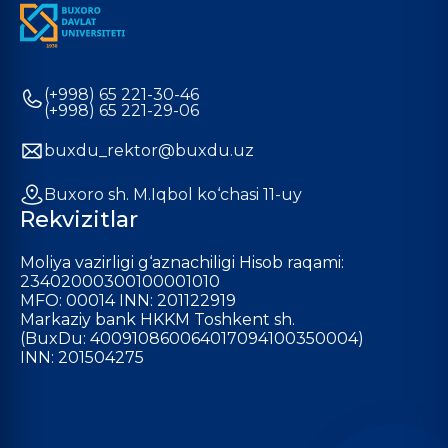
(+998) 65 221-30-46
(+998) 65 221-29-06
buxdu_rektor@buxdu.uz
Buxoro sh. M.Iqbol ko‘chasi 11-uy
Rekvizitlar
Moliya vazirligi g‘aznachiligi Hisob raqami:
23402000300100001010
MFO: 00014 INN: 201122919
Markaziy bank HKKM Toshkent sh.
(BuxDu: 400910860064017094100350004)
INN: 201504275