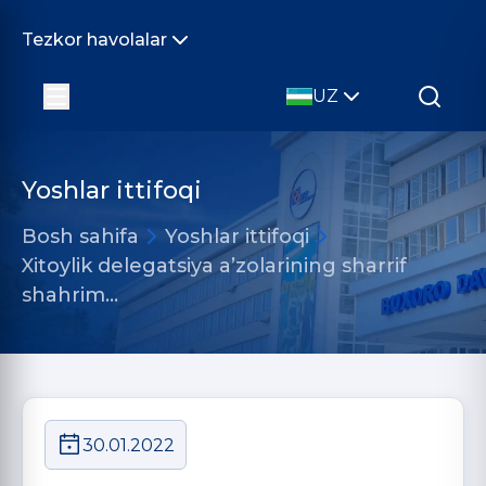
Tezkor havolalar
UZ
Yoshlar ittifoqi
Bosh sahifa
Yoshlar ittifoqi
Xitoylik delegatsiya a’zolarining sharrif
shahrim…
30.01.2022