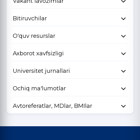
Vakant lavozimlar
Bitiruvchilar
O'quv resurslar
Axborot xavfsizligi
Universitet jurnallari
Ochiq ma'lumotlar
Avtoreferatlar, MDlar, BMIlar