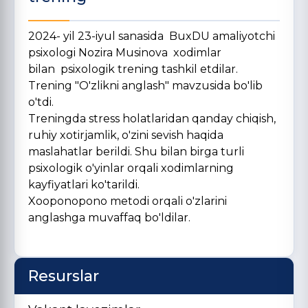
2024- yil 23-iyul sanasida BuxDU amaliyotchi
psixologi Nozira Musinova xodimlar
bilan psixologik trening tashkil etdilar.
Trening "O'zlikni anglash" mavzusida bo'lib
o'tdi.
Treningda stress holatlaridan qanday chiqish,
ruhiy xotirjamlik, o'zini sevish haqida
maslahatlar berildi. Shu bilan birga turli
psixologik o'yinlar orqali xodimlarning
kayfiyatlari ko'tarildi.
Xooponopono metodi orqali o'zlarini
anglashga muvaffaq bo'ldilar.
Resurslar