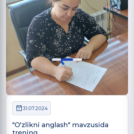
31.07.2024
"O'zlikni anglash" mavzusida
trening