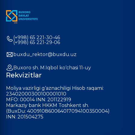
(+998) 65 221-30-46
(+998) 65 221-29-06
buxdu_rektor@buxdu.uz
Buxoro sh. M.Iqbol ko‘chasi 11-uy
Rekvizitlar
Moliya vazirligi g‘aznachiligi Hisob raqami:
23402000300100001010
MFO: 00014 INN: 201122919
Markaziy bank HKKM Toshkent sh.
(BuxDu: 400910860064017094100350004)
INN: 201504275