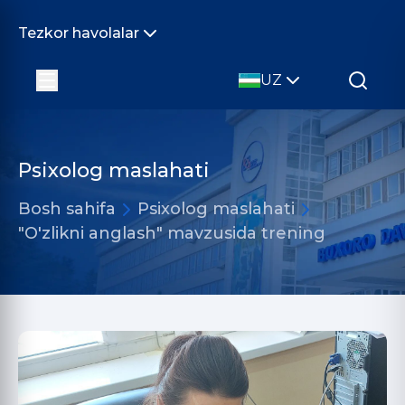
Tezkor havolalar
UZ
Psixolog maslahati
Bosh sahifa
Psixolog maslahati
"O'zlikni anglash" mavzusida trening