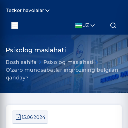
Tezkor havolalar
UZ
Psixolog maslahati
Bosh sahifa
Psixolog maslahati
Oʼzaro munosabatlar inqirozining belgilari
qanday?
15.06.2024