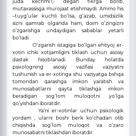
juda kechmi?,- degan fikrga borib,
mutaxassisga murojaat etishmaydi. Аmmo his
–tuygʼular kuchli boʼlsa, gʼazab, umidsizlik
sizni qamrab olganda ham, doim oʼzingizni
oʼzgarishga undaydigan sabablar yetarli
boʼladi.
Oʼzgarish istagiga boʼlgan ehtiyoj er-
xotin ichki xotijamligini tiklash uchun asosiy
dastak hisoblanadi. Bunday holatda
psixologning asosiy vazifasi vaziyatni
tushunish va er-xotinga shu vaziyatga bshqa
tomondan qarashga imkon yaratish va
munosabatlarni qayta tiklashga imkon
beradigan sogʼlom muloqotni yoʼlga
qoʼyishdan iboratdir.
Yaʼni er-xotinlar uchun psixologik
yordam , ularni boshi berk koʼchadan olib
chiqishda sogʼlom muloqot va oʼzaro
munosabatni tiklashdan iboratdir.