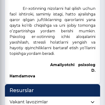
Er-xotinning nizolarni hal qilish uchun
faol ishtiroki, samimiy istagi, hatto ajralishga
qaror qilgan juftliklarning qarorlarini yana
qayta koʼrib chiqishga va uni ijobiy tomonga
oʼzgartirishga yordam berishi mumkin.
Psixolog er-xotinning ichki aloqalarini
yaxshilash, stressli holatlarni yengish va
hayotiy qiyinchiliklarni bartaraf etish yoʼllarini
topishga yordam beradi.
Аmaliyotchi psixolog
D.
Hamdamova
Resurslar
Vakant lavozimlar