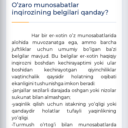
Oʼzaro munosabatlar
inqirozining belgilari qanday?
Har bir er-xotin oʼz munosabatlarida
alohida muvozanatga ega, ammo barcha
juftliklar uchun umumiy boʼlgan baʼzi
belgilar mavjud. Bu belgilar er-xotin haqiqiy
inqirozni boshdan kechirayaptimi yoki ular
boshidan kechirayotgan qiyinchiliklar
vaqtinchalik qaysidir holatning oqibati
ekanligini tushunishga imkon beradi:
•janjallar sezilarli darajada oshgan yoki nizolar
sukunat bilan almashgan;
•yaqinlik qilish uchun istakning yoʼqligi yoki
qandaydir holatlar tufayli yaqinlikning
yoʼqligi.
•Turmush oʼrtogʼi bilan munosabatlarda