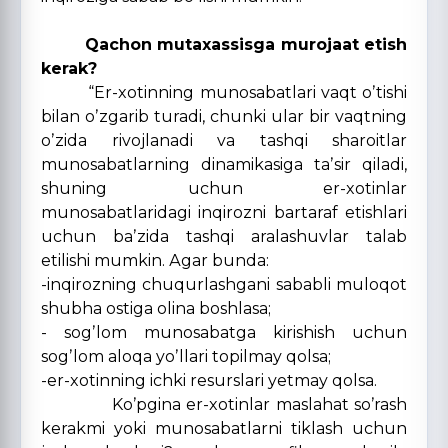
Qachon mutaxassisga murojaat etish
kerak?
“Er-xotinning munosabatlari vaqt oʼtishi
bilan oʼzgarib turadi, chunki ular bir vaqtning
oʼzida rivojlanadi va tashqi sharoitlar
munosabatlarning dinamikasiga taʼsir qiladi,
shuning uchun er-xotinlar
munosabatlaridagi inqirozni bartaraf etishlari
uchun baʼzida tashqi aralashuvlar talab
etilishi mumkin. Аgar bunda:
-inqirozning chuqurlashgani sababli muloqot
shubha ostiga olina boshlasa;
- sogʼlom munosabatga kirishish uchun
sogʼlom aloqa yoʼllari topilmay qolsa;
-er-xotinning ichki resurslari yetmay qolsa.
Koʼpgina er-xotinlar maslahat soʼrash
kerakmi yoki munosabatlarni tiklash uchun