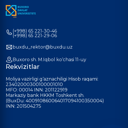
(+998) 65 221-30-46
(+998) 65 221-29-06
buxdu_rektor@buxdu.uz
Buxoro sh. M.Iqbol ko‘chasi 11-uy
Rekvizitlar
Moliya vazirligi g‘aznachiligi Hisob raqami:
23402000300100001010
MFO: 00014 INN: 201122919
Markaziy bank HKKM Toshkent sh.
(BuxDu: 400910860064017094100350004)
INN: 201504275