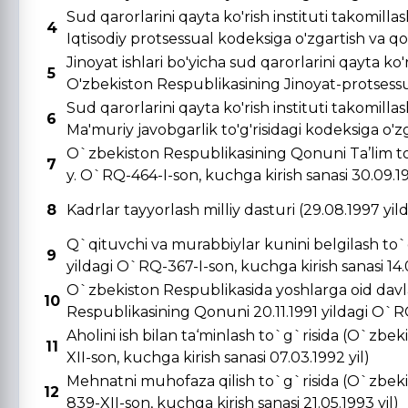
Sud qarorlarini qayta ko'rish instituti takomill
4
Iqtisodiy protsessual kodeksiga o'zgartish va qo's
Jinoyat ishlari bo'yicha sud qarorlarini qayta ko'r
5
O'zbekiston Respublikasining Jinoyat-protsessual
Sud qarorlarini qayta ko'rish instituti takomill
6
Ma'muriy javobgarlik to'g'risidagi kodeksiga o'zga
O`zbekiston Respublikasining Qonuni Ta’lim to
7
y. O`RQ-464-I-son, kuchga kirish sanasi 30.09.19
8
Kadrlar tayyorlash milliy dasturi (29.08.1997 yi
Q`qituvchi va murabbiylar kunini belgilash to`
9
yildagi O`RQ-367-I-son, kuchga kirish sanasi 14.0
O`zbekiston Respublikasida yoshlarga oid davla
10
Respublikasining Qonuni 20.11.1991 yildagi O`RQ-
Aholini ish bilan ta‘minlash to`g`risida (O`zbe
11
XII-son, kuchga kirish sanasi 07.03.1992 yil)
Mehnatni muhofaza qilish to`g`risida (O`zbeki
12
839-XII-son, kuchga kirish sanasi 21.05.1993 yil)