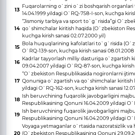
Fuqarolarning o`zini o`zi boshqarish organlar
13
14.04.1999 yildagi O`RQ-758-I-son, kuchga kirish 
“Jismoniy tarbiya va sport to`g`risida”gi O`zbe
14
qo`shimchalar kiritish haqida (O`zbekiston Re
kuchga kirish sanasi 02.07.2000 yil)
Bola huquqlarining kafolatlari to`g`risida (O`
15
O`RQ-139-son, kuchga kirish sanasi 08.01.2008 
Kadrlar tayyorlash milliy dasturiga o`zgartish 
16
09.04.2007 yildagi O`RQ-87-son, kuchga kirish s
“O`zbekiston Respublikasida nogironlarni ijtimo
17
Qonuniga o`zgartish va qo`shimchalar kiritish
yildagi O`RQ-162-son, kuchga kirish sanasi 12.0
Ish beruvchining fuqarolik javobgarligini majbu
18
Respublikasining Qonuni 16.04.2009 yildagi O`R
Ish beruvchining fuqarolik javobgarligini majbu
19
Respublikasining Qonuni 16.04.2009 yildagi O`R
Voyaga yetmaganlar o`rtasida nazoratsizlik va 
20
(O`zbekiston Respublikasining Qonuni 29.09.20