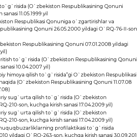
i to`g`risida (O`zbekiston Respublikasining Qonuni
sanasi 11.05.1999 yil
kiston Respublikasi Qonuniga o`zgartirishlar va
spublikasining Qonuni 26.05.2000 yildagi O`RQ-76-II-son
zbekiston Respublikasining Qonuni 07.01.2008 yildagi
yil)
kiritish to`g`risida (O`zbekiston Respublikasining Qonuni
anasi 10.04.2007 yil)
iy himoya qilish to`g`risida”gi O`zbekiston Respublikasi
 haqida (O`zbekiston Respublikasining Qonuni 11.07.08
7.08)
riy sug`urta qilish to`g`risida (O`zbekiston
Q-210-son, kuchga kirish sanasi 17.04.2009 yil)
riy sug`urta qilish to`g`risida (O`zbekiston
Q-210-son, kuchga kirish sanasi 17.04.2009 yil)
huquqbuzarliklarning profilaktikasi to`g`risida
10 yildagi O`RQ-263-son, kuchga kirish sanasi 30.09.20