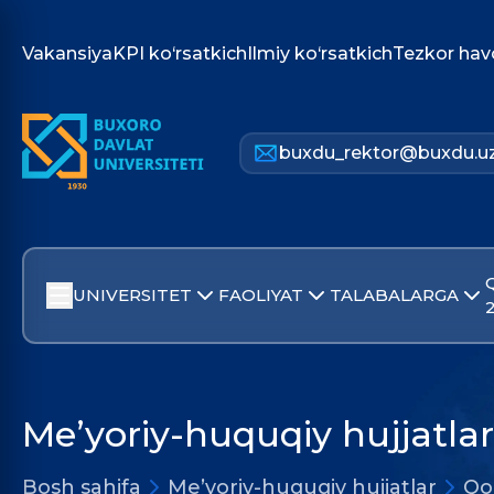
Vakansiya
KPI ko‘rsatkich
Ilmiy ko‘rsatkich
Tezkor hav
buxdu_rektor@buxdu.u
UNIVERSITET
FAOLIYAT
TALABALARGA
Me’yoriy-huquqiy hujjatlar
Bosh sahifa
Me’yoriy-huquqiy hujjatlar
Qo