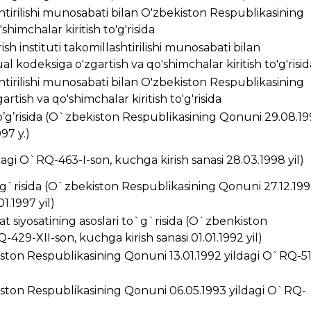
ashtirilishi munosabati bilan O'zbekiston Respublikasining
himchalar kiritish to'g'risida
ish instituti takomillashtirilishi munosabati bilan
 kodeksiga o'zgartish va qo'shimchalar kiritish to'g'risid
ashtirilishi munosabati bilan O'zbekiston Respublikasining
rtish va qo'shimchalar kiritish to'g'risida
’g’risida (O`zbekiston Respublikasining Qonuni 29.08.1
97 y.)
ldagi O`RQ-463-I-son, kuchga kirish sanasi 28.03.1998 yil)
g`risida (O`zbekiston Respublikasining Qonuni 27.12.199
1.1997 yil)
t siyosatining asoslari to`g`risida (O`zbenkiston
429-XII-son, kuchga kirish sanasi 01.01.1992 yil)
kiston Respublikasining Qonuni 13.01.1992 yildagi O`RQ-5
ston Respublikasining Qonuni 06.05.1993 yildagi O`RQ-