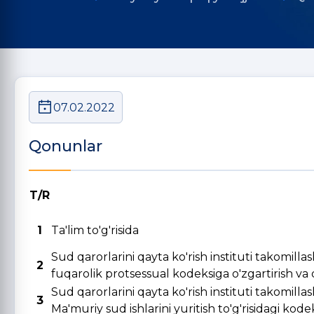
07.02.2022
Qonunlar
T/R
1
Ta'lim to'g'risida
Sud qarorlarini qayta ko'rish instituti takomill
2
fuqarolik protsessual kodeksiga o'zgartirish va qo
Sud qarorlarini qayta ko'rish instituti takomill
3
Ma'muriy sud ishlarini yuritish to'g'risidagi kode