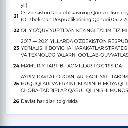
yil)
O`zbekiston Respublikasining Qonuni Jismoniy v
21
(O`zbekiston Respublikasining Qonuni 03.12.2
22
OLIY O‘QUV YURTIDAN KЕYINGI TA’LIM TIZIM
2017 — 2021 YILLARDA O‘ZBЕKISTON RЕSPU
23
YO‘NALISHI BO‘YICHA HARAKATLAR STRATЕGI
VA TЕXNOLOGIYALARNI QO‘LLAB-QUVVATLAS
24
MA’MURIY TARTIB-TAOMILLAR TO‘G‘RISIDA
AYRIM DAVLAT ORGANLARI FAOLIYATI TAKO
25
HUQUQLARI VA ERKINLIKLARINI HIMOYA QIL
CHORA-TADBIRLAR QABUL QILINISHI MUNOSA
26
Davlat haridlari to'g'risida