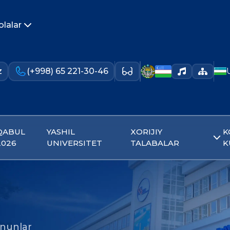
olalar
z
(+998) 65 221-30-46
QABUL
YASHIL
XORIJIY
K
2026
UNIVERSITET
TALABALAR
K
nunlar