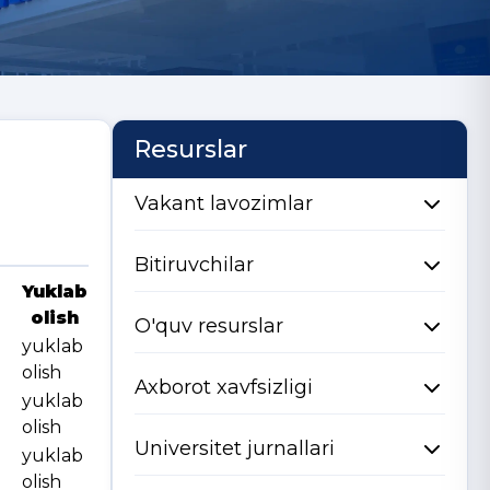
Resurslar
Vakant lavozimlar
Bitiruvchilar
Yuklab
olish
O'quv resurslar
yuklab
olish
Axborot xavfsizligi
yuklab
olish
Universitet jurnallari
yuklab
olish