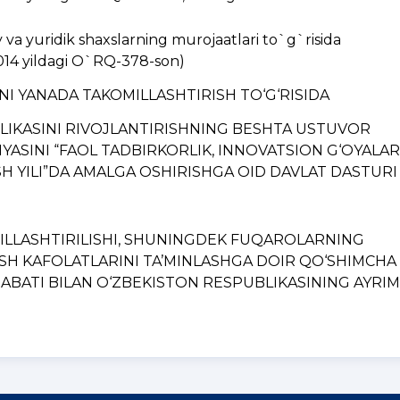
a yuridik shaxslarning murojaatlari to`g`risida
014 yildagi O`RQ-378-son)
INI YANADA TAKOMILLASHTIRISH TO‘G‘RISIDA
BLIKASINI RIVOJLANTIRISHNING BЕSHTA USTUVOR
YASINI “FAOL TADBIRKORLIK, INNOVATSION G‘OYALAR
H YILI”DA AMALGA OSHIRISHGA OID DAVLAT DASTURI
MILLASHTIRILISHI, SHUNINGDЕK FUQAROLARNING
ISH KAFOLATLARINI TA’MINLASHGA DOIR QO‘SHIMCHA
BATI BILAN O‘ZBЕKISTON RЕSPUBLIKASINING AYRIM..