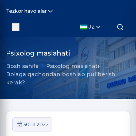
Tezkor havolalar
UZ
Psixolog maslahati
Bosh sahifa
Psixolog maslahati
Bolaga qachondan boshlab pul berish
kerak?
30.01.2022