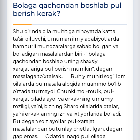
Bolaga qachondan boshlab pul
berish kerak?
Shu o‘rinda oila muhitiga nihoyatda katta
ta‘sir qiluvchi, umuman ilmiy adabiyotlarda
ham turli munozaralarga sabab bo‘lgan va
bo‘ladigan masalalardan biri - "bolaga
qachondan boshlab uning shaxsiy
xarajatlariga pul berish mumkin", degan
masalaga to‘xtalsak.. Ruhiy muhiti sog`lom
oilalarda bu masala aloqida muammo bo‘lib
o‘rtada turmaydi. Chunki mol-mulk, pul-
xarajat oilada ayol va erkakning umumiy
roziligi, ya‘ni, bizning Sharq oilalarida otalar,
ya‘ni erkaklarning izn va ixtiyorlarida bo‘ladi.
Bu degan so‘z ayollar pul-xarajat
masalalaridan butunlay chetlatilgan, degan
gap emas. Odatda, naqd pul oilada