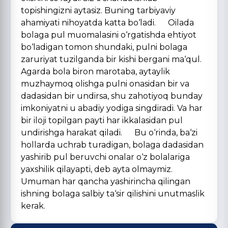
topishingizni aytasiz. Buning tarbiyaviy
ahamiyati nihoyatda katta bo‘ladi. Oilada
bolaga pul muomalasini o‘rgatishda ehtiyot
bo‘ladigan tomon shundaki, pulni bolaga
zaruriyat tuzilganda bir kishi bergani ma‘qul.
Agarda bola biron marotaba, aytaylik
muzhaymoq olishga pulni onasidan bir va
dadasidan bir undirsa, shu zahotiyoq bunday
imkoniyatni u abadiy yodiga singdiradi. Va har
bir iloji topilgan payti har ikkalasidan pul
undirishga harakat qiladi. Bu o‘rinda, ba‘zi
hollarda uchrab turadigan, bolaga dadasidan
yashirib pul beruvchi onalar o‘z bolalariga
yaxshilik qilayapti, deb ayta olmaymiz.
Umuman har qancha yashirincha qilingan
ishning bolaga salbiy ta‘sir qilishini unutmaslik
kerak.