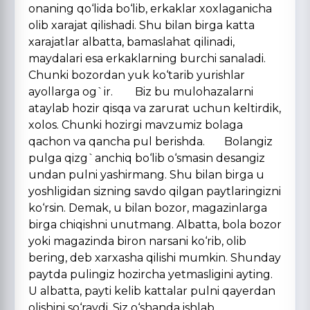
onaning qo‘lida bo‘lib, erkaklar xoxlaganicha
olib xarajat qilishadi. Shu bilan birga katta
xarajatlar albatta, bamaslahat qilinadi,
maydalari esa erkaklarning burchi sanaladi.
Chunki bozordan yuk ko‘tarib yurishlar
ayollarga og`ir. Biz bu mulohazalarni
ataylab hozir qisqa va zarurat uchun keltirdik,
xolos. Chunki hozirgi mavzumiz bolaga
qachon va qancha pul berishda. Bolangiz
pulga qizg`anchiq bo‘lib o‘smasin desangiz
undan pulni yashirmang. Shu bilan birga u
yoshligidan sizning savdo qilgan paytlaringizni
ko‘rsin. Demak, u bilan bozor, magazinlarga
birga chiqishni unutmang. Albatta, bola bozor
yoki magazinda biron narsani ko‘rib, olib
bering, deb xarxasha qilishi mumkin. Shunday
paytda pulingiz hozircha yetmasligini ayting.
U albatta, payti kelib kattalar pulni qayerdan
olishini so‘raydi. Siz o‘shanda ishlab