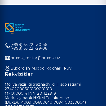
(+998) 65 221-30-46
(+998) 65 221-29-06
buxdu_rektor@buxdu.uz
Buxoro sh. M.Iqbol ko‘chasi 11-uy
Rekvizitlar
Moliya vazirligi g‘aznachiligi Hisob raqami:
23402000300100001010
MFO: 00014 INN: 201122919
Markaziy bank HKKM Toshkent sh.
(BuxDu: 400910860064017094100350004)