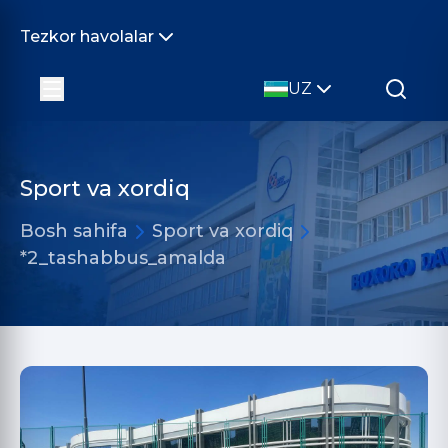
Tezkor havolalar
UZ
Sport va xordiq
Bosh sahifa
Sport va xordiq
*2_tashabbus_amalda