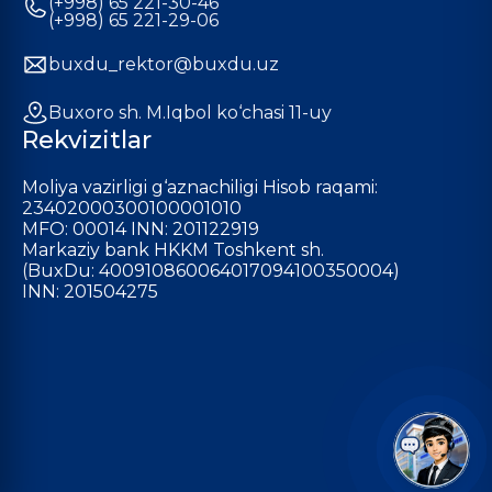
(+998) 65 221-30-46
(+998) 65 221-29-06
buxdu_rektor@buxdu.uz
Buxoro sh. M.Iqbol ko‘chasi 11-uy
Rekvizitlar
Moliya vazirligi g‘aznachiligi Hisob raqami:
23402000300100001010
MFO: 00014 INN: 201122919
Markaziy bank HKKM Toshkent sh.
(BuxDu: 400910860064017094100350004)
INN: 201504275