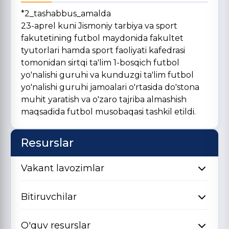
*2_tashabbus_amalda
23-aprel kuni Jismoniy tarbiya va sport
fakutetining futbol maydonida fakultet
tyutorlari hamda sport faoliyati kafedrasi
tomonidan sirtqi ta'lim 1-bosqich futbol
yo'nalishi guruhi va kunduzgi ta'lim futbol
yo'nalishi guruhi jamoalari o'rtasida do'stona
muhit yaratish va o'zaro tajriba almashish
maqsadida futbol musobaqasi tashkil etildi.
Resurslar
Vakant lavozimlar
Bitiruvchilar
O'quv resurslar